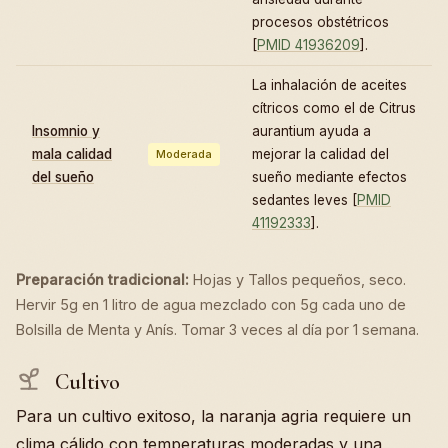
procesos obstétricos
[
PMID 41936209
].
La inhalación de aceites
cítricos como el de Citrus
Insomnio y
aurantium ayuda a
mala calidad
mejorar la calidad del
Moderada
del sueño
sueño mediante efectos
sedantes leves [
PMID
41192333
].
Preparación tradicional:
Hojas y Tallos pequeños, seco.
Hervir 5g en 1 litro de agua mezclado con 5g cada uno de
Bolsilla de Menta y Anís. Tomar 3 veces al día por 1 semana.
Cultivo
Para un cultivo exitoso, la naranja agria requiere un
clima cálido con temperaturas moderadas y una