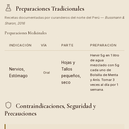
Preparaciones Tradicionales
Recetas documentadas por curanderos del norte del Perú —
Bussmann &
Sharon, 2016
Preparaciones Medicinales
INDICACIÓN
VÍA
PARTE
PREPARACIÓN
Hervir 5g en 1 litro
de agua
Hojas y
mezclado con 5g
Nervios,
Tallos
cada uno de
Oral
Bolsilla de Menta
Estómago
pequeños,
y Anís. Tomar 3
seco
veces al día por 1
semana.
Contraindicaciones, Seguridad y
Precauciones