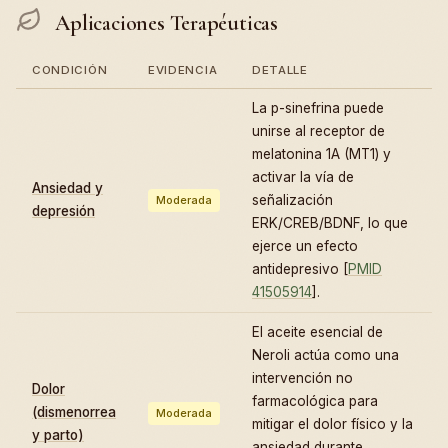
Aplicaciones Terapéuticas
CONDICIÓN
EVIDENCIA
DETALLE
La p-sinefrina puede
unirse al receptor de
melatonina 1A (MT1) y
activar la vía de
Ansiedad y
señalización
Moderada
depresión
ERK/CREB/BDNF, lo que
ejerce un efecto
antidepresivo [
PMID
41505914
].
El aceite esencial de
Neroli actúa como una
intervención no
Dolor
farmacológica para
(dismenorrea
Moderada
mitigar el dolor físico y la
y parto)
ansiedad durante