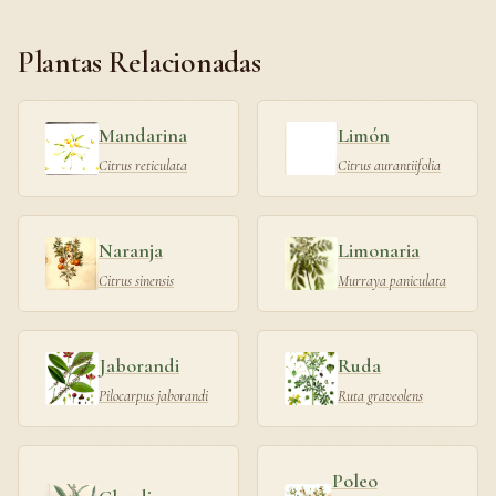
Plantas Relacionadas
Mandarina
Limón
Citrus reticulata
Citrus aurantiifolia
Naranja
Limonaria
Citrus sinensis
Murraya paniculata
Jaborandi
Ruda
Pilocarpus jaborandi
Ruta graveolens
Poleo