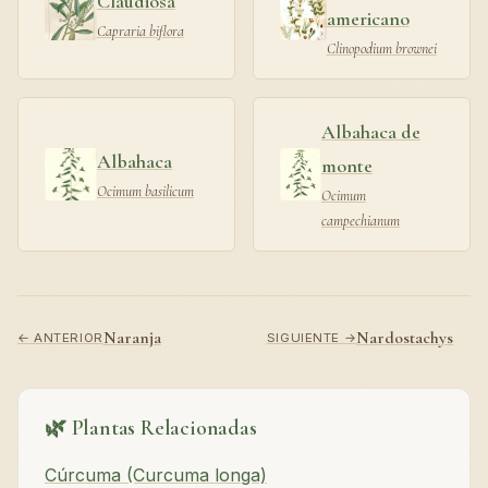
Claudiosa
americano
Capraria biflora
Clinopodium brownei
Albahaca de
Albahaca
monte
Ocimum basilicum
Ocimum
campechianum
Naranja
Nardostachys
← ANTERIOR
SIGUIENTE →
🌿 Plantas Relacionadas
Cúrcuma (Curcuma longa)