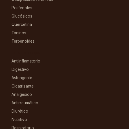
Polifenoles
Glucósidos
Quercetina
Taninos
Terpenoides
CONDICIONES
Antiinflamatorio
Digestivo
Astringente
Cicatrizante
Analgésico
Antirreumático
Diurético
Nutritivo
Respiratorio