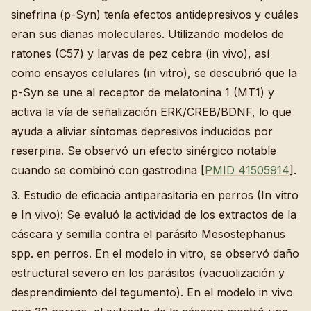
sinefrina (p-Syn) tenía efectos antidepresivos y cuáles
eran sus dianas moleculares. Utilizando modelos de
ratones (C57) y larvas de pez cebra (in vivo), así
como ensayos celulares (in vitro), se descubrió que la
p-Syn se une al receptor de melatonina 1 (MT1) y
activa la vía de señalización ERK/CREB/BDNF, lo que
ayuda a aliviar síntomas depresivos inducidos por
reserpina. Se observó un efecto sinérgico notable
cuando se combinó con gastrodina [
PMID 41505914
].
3. Estudio de eficacia antiparasitaria en perros (In vitro
e In vivo): Se evaluó la actividad de los extractos de la
cáscara y semilla contra el parásito Mesostephanus
spp. en perros. En el modelo in vitro, se observó daño
estructural severo en los parásitos (vacuolización y
desprendimiento del tegumento). En el modelo in vivo