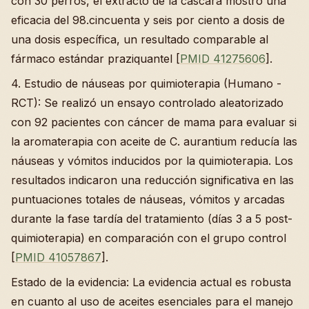
con 30 perros, el extracto de la cáscara mostró una
eficacia del 98.cincuenta y seis por ciento a dosis de
una dosis específica, un resultado comparable al
fármaco estándar praziquantel [
PMID 41275606
].
4. Estudio de náuseas por quimioterapia (Humano -
RCT): Se realizó un ensayo controlado aleatorizado
con 92 pacientes con cáncer de mama para evaluar si
la aromaterapia con aceite de C. aurantium reducía las
náuseas y vómitos inducidos por la quimioterapia. Los
resultados indicaron una reducción significativa en las
puntuaciones totales de náuseas, vómitos y arcadas
durante la fase tardía del tratamiento (días 3 a 5 post-
quimioterapia) en comparación con el grupo control
[
PMID 41057867
].
Estado de la evidencia: La evidencia actual es robusta
en cuanto al uso de aceites esenciales para el manejo