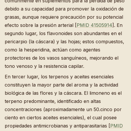
comúnmente en suplementos para la pérdida de peso
debido a su capacidad para promover la oxidación de
grasas, aunque requiere precaución por su potencial
efecto sobre la presión arterial [
PMID 41505914
]. En
segundo lugar, los flavonoides son abundantes en el
pericarpio (la cáscara) y las hojas; estos compuestos,
como la hesperidina, actúan como agentes
protectores de los vasos sanguíneos, mejorando el
tono venoso y la resistencia capilar.
En tercer lugar, los terpenos y aceites esenciales
constituyen la mayor parte del aroma y la actividad
biológica de las flores y la cáscara. El limoneno es el
terpeno predominante, identificado en altas
concentraciones (aproximadamente un 50.cinco por
ciento en ciertos aceites esenciales), el cual posee
propiedades antimicrobianas y antiparasitarias [
PMID