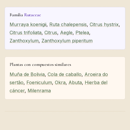
Familia
Rutaceae
Murraya koenigii
,
Ruta chalepensis
,
Citrus hystrix
,
Citrus trifoliata
,
Citrus
,
Aegle
,
Ptelea
,
Zanthoxylum
,
Zanthoxylum piperitum
Plantas con compuestos similares
Muña de Bolivia
,
Cola de caballo
,
Aroeira do
sertão
,
Foeniculum
,
Okra
,
Abuta
,
Hierba del
cáncer
,
Milenrama