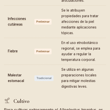
articulaciones.
Se le atribuyen
propiedades para tratar
Infecciones
afecciones de la piel
Preliminar
cutáneas
mediante aplicaciones
tópicas.
En el uso etnobotánico
regional, se emplea para
Fiebre
Preliminar
ayudar a regular la
temperatura corporal.
Se utiliza en algunas
Malestar
preparaciones locales
Tradicional
estomacal
para mitigar molestias
digestivas leves.
Cultivo
Para cultivar exitosamente el Alloplectus hispidus, es