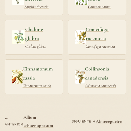
Baptisia tinctoria
Cannabis sativa
Chelone
Cimicifuga
glabra
racemosa
Chelone glabra
Cimicifuga racemosa
Cinnamomum
Collinsonia
cassia
canadensis
Cinnamomum cassia
Collinsonia canadensis
Allium
←
Almecegueiro
SIGUIENTE →
ANTERIOR
schoenoprasum