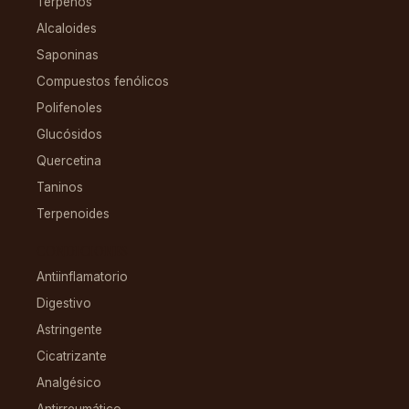
Terpenos
Alcaloides
Saponinas
Compuestos fenólicos
Polifenoles
Glucósidos
Quercetina
Taninos
Terpenoides
CONDICIONES
Antiinflamatorio
Digestivo
Astringente
Cicatrizante
Analgésico
Antirreumático