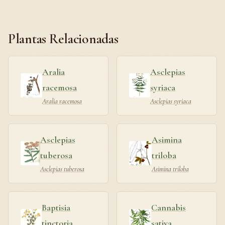
Plantas Relacionadas
Aralia
Asclepias
racemosa
syriaca
Aralia racemosa
Asclepias syriaca
Asclepias
Asimina
tuberosa
triloba
Asclepias tuberosa
Asimina triloba
Baptisia
Cannabis
tinctoria
sativa