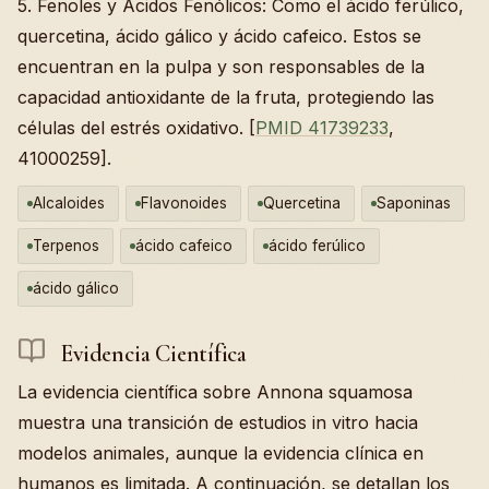
5. Fenoles y Ácidos Fenólicos: Como el ácido ferúlico,
quercetina, ácido gálico y ácido cafeico. Estos se
encuentran en la pulpa y son responsables de la
capacidad antioxidante de la fruta, protegiendo las
células del estrés oxidativo. [
PMID 41739233
,
41000259].
Alcaloides
Flavonoides
Quercetina
Saponinas
Terpenos
ácido cafeico
ácido ferúlico
ácido gálico
Evidencia Científica
La evidencia científica sobre Annona squamosa
muestra una transición de estudios in vitro hacia
modelos animales, aunque la evidencia clínica en
humanos es limitada. A continuación, se detallan los