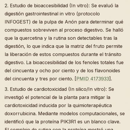
2. Estudio de bioaccesibilidad (In vitro): Se evaluó la
digestión gastrointestinal in vitro (protocolo
INFOGEST) de la pulpa de Anón para determinar qué
compuestos sobreviven al proceso digestivo. Se halló
que la quercetina y la rutina son detectables tras la
digestión, lo que indica que la matriz del fruto permite
la liberación de estos compuestos durante el tránsito
digestivo. La bioaccesibilidad de los fenoles totales fue
del cincuenta y ocho por ciento y de los flavonoides
del cincuenta y tres por ciento. [
PMID 4173933
].
3. Estudio de cardiotoxicidad (In silico/In vitro): Se
investigó el potencial de la planta para mitigar la
cardiotoxicidad inducida por la quimioterapéutica
doxorrubicina. Mediante modelos computacionales, se
identificó que la proteína PIK3R1 es un blanco clave.
El complejo de rutina con la proteína mostró una