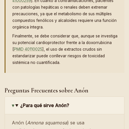
41000259
]. En cuanto a contraindicaciones, pacientes
con patologías hepáticas o renales deben extremar
precauciones, ya que el metabolismo de sus múltiples
compuestos fenólicos y alcaloides requiere una función
orgánica íntegra.
Finalmente, se debe considerar que, aunque se investiga
su potencial cardioprotector frente a la doxorrubicina
[
PMID 40110025
], el uso de extractos crudos sin
estandarizar puede conllevar riesgos de toxicidad
sistémica no cuantificada.
Preguntas Frecuentes sobre Anón
¿Para qué sirve Anón?
Anón (
Annona squamosa
) se usa