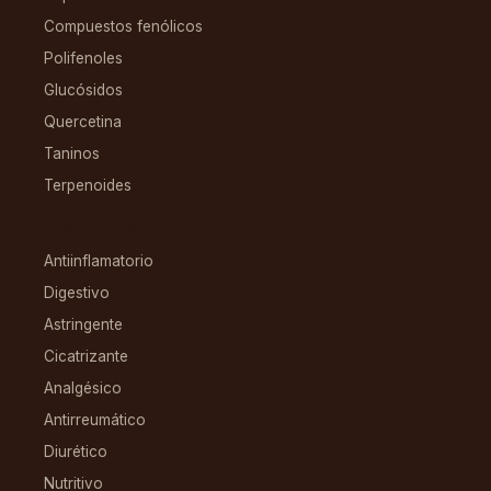
Compuestos fenólicos
Polifenoles
Glucósidos
Quercetina
Taninos
Terpenoides
CONDICIONES
Antiinflamatorio
Digestivo
Astringente
Cicatrizante
Analgésico
Antirreumático
Diurético
Nutritivo