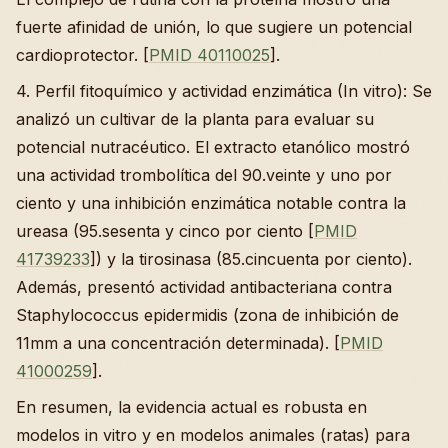
fuerte afinidad de unión, lo que sugiere un potencial
cardioprotector. [
PMID 40110025
].
4. Perfil fitoquímico y actividad enzimática (In vitro): Se
analizó un cultivar de la planta para evaluar su
potencial nutracéutico. El extracto etanólico mostró
una actividad trombolítica del 90.veinte y uno por
ciento y una inhibición enzimática notable contra la
ureasa (95.sesenta y cinco por ciento [
PMID
41739233
]) y la tirosinasa (85.cincuenta por ciento).
Además, presentó actividad antibacteriana contra
Staphylococcus epidermidis (zona de inhibición de
11mm a una concentración determinada). [
PMID
41000259
].
En resumen, la evidencia actual es robusta en
modelos in vitro y en modelos animales (ratas) para