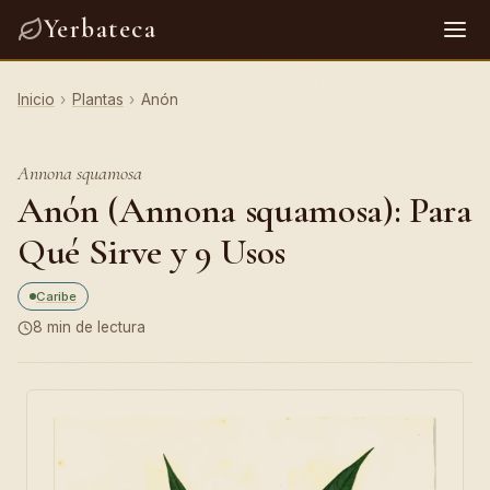
Yerbateca
Inicio
›
Plantas
›
Anón
Annona squamosa
Anón (Annona squamosa): Para
Qué Sirve y 9 Usos
Caribe
8 min de lectura