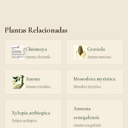
Plantas Relacionadas
Chirimoya
Graviola
Annona cherimola
Annona muricata
Anona
Monodora myristica
Annona reticulata
Monodora myristica
Annona
Xylopia aethiopica
senegalensis
Xylopia aethiopica
Annona senegalensis