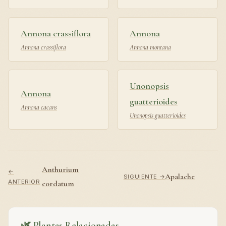
Annona crassiflora
Annona
Annona crassiflora
Annona montana
Unonopsis
Annona
guatterioides
Annona cacans
Unonopsis guatterioides
Anthurium
←
Apalache
SIGUIENTE →
ANTERIOR
cordatum
🌿 Plantas Relacionadas