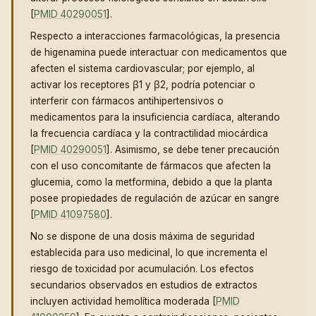
[
PMID 40290051
].
Respecto a interacciones farmacológicas, la presencia
de higenamina puede interactuar con medicamentos que
afecten el sistema cardiovascular; por ejemplo, al
activar los receptores β1 y β2, podría potenciar o
interferir con fármacos antihipertensivos o
medicamentos para la insuficiencia cardíaca, alterando
la frecuencia cardíaca y la contractilidad miocárdica
[
PMID 40290051
]. Asimismo, se debe tener precaución
con el uso concomitante de fármacos que afecten la
glucemia, como la metformina, debido a que la planta
posee propiedades de regulación de azúcar en sangre
[
PMID 41097580
].
No se dispone de una dosis máxima de seguridad
establecida para uso medicinal, lo que incrementa el
riesgo de toxicidad por acumulación. Los efectos
secundarios observados en estudios de extractos
incluyen actividad hemolítica moderada [
PMID