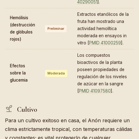
40290051
].
Extractos etanólicos de la
Hemólisis
fruta han mostrado una
(destrucción
actividad hemolítica
Preliminar
de glóbulos
moderada en ensayos in
rojos)
vitro [
PMID 41000259
].
Los compuestos
bioactivos de la planta
Efectos
poseen propiedades de
sobre la
Moderada
regulación de los niveles
glucemia
de azúcar en la sangre
[
PMID 41097580
].
Cultivo
Para un cultivo exitoso en casa, el Anón requiere un
clima estrictamente tropical, con temperaturas cálidas
y constantes; es vital protegerlo de cualquier