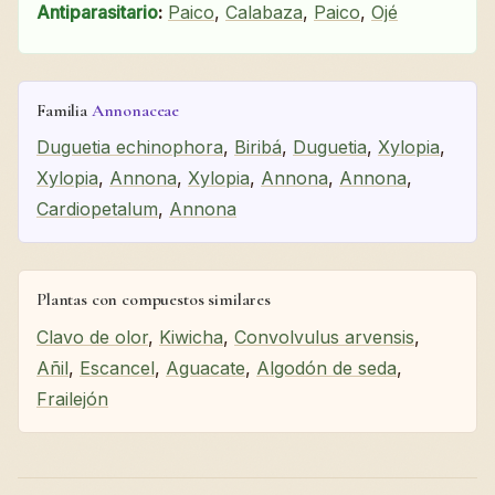
Antiparasitario
:
Paico
,
Calabaza
,
Paico
,
Ojé
Familia
Annonaceae
Duguetia echinophora
,
Biribá
,
Duguetia
,
Xylopia
,
Xylopia
,
Annona
,
Xylopia
,
Annona
,
Annona
,
Cardiopetalum
,
Annona
Plantas con compuestos similares
Clavo de olor
,
Kiwicha
,
Convolvulus arvensis
,
Añil
,
Escancel
,
Aguacate
,
Algodón de seda
,
Frailejón