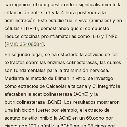
carragenina, el compuesto redujo significativamente la
inflamación entre la 1 y la 4 hora posterior a la
administración. Este estudio fue in vivo (animales) y en
células (THP-1), demostrando que el compuesto
reduce citocinas proinflamatorias como IL-6 y TNFα
[
PMID 35408584
].
En segundo lugar, se ha estudiado la actividad de los
extractos sobre las enzimas colinesterasas, las cuales
son fundamentales para la transmisión nerviosa.
Mediante el método de Ellman in vitro, se investigó
cómo extractos de Calceolaria talcana y C. integrifolia
afectaban la acetilcolinesterasa (AChE) y la
butirilcolinesterasa (BChE). Los resultados mostraron
una inhibición fuerte; por ejemplo, el extracto de
acetato de etilo inhibió la AChE en un 69.ocho por
ciento con 100 μg/ml y la BChE en un 98.cinco por