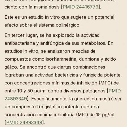
ciento con la misma dosis [
PMID 24416779
].
Este es un estudio in vitro que sugiere un potencial
efecto sobre el sistema colinérgico.
En tercer lugar, se ha explorado la actividad
antibacteriana y antifúngica de sus metabolitos. En
estudios in vitro, se analizaron mezclas de
compuestos como isorhamnetina, dunnione y ácido
gálico. Se encontró que ciertas combinaciones
lograban una actividad bactericida y fungicida potente,
con concentraciones mínimas de inhibición (MFC) de
entre 10 y 50 μg/ml contra diversos patógenos [
PMID
24893349
]. Específicamente, la quercetina mostró ser
un compuesto fungistático potente con una
concentración mínima inhibitoria (MIC) de 15 μg/ml
[
PMID 24893349
].