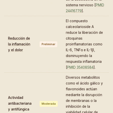
sistema nervioso [
PMID
24416779
].
El compuesto
calceolarioside A
reduce la liberación de
Reducción de
citoquinas
la inflamación
proinflamatorias como
Preliminar
y el dolor
IL-6, TNFα e IL-1β,
disminuyendo la
respuesta inflamatoria
[
PMID 35408584
].
Diversos metabolitos
como el ácido gálico y
flavonoides actúan
mediante la disrupción
Actividad
de membranas o la
antibacteriana
Moderada
inhibición de la
y antifúngica
viabilidad celular de