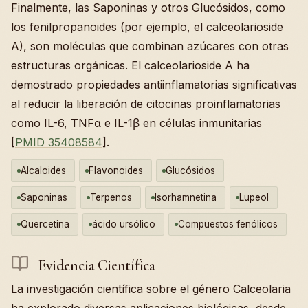
Finalmente, las Saponinas y otros Glucósidos, como
los fenilpropanoides (por ejemplo, el calceolarioside
A), son moléculas que combinan azúcares con otras
estructuras orgánicas. El calceolarioside A ha
demostrado propiedades antiinflamatorias significativas
al reducir la liberación de citocinas proinflamatorias
como IL-6, TNFα e IL-1β en células inmunitarias
[
PMID 35408584
].
Alcaloides
Flavonoides
Glucósidos
Saponinas
Terpenos
Isorhamnetina
Lupeol
Quercetina
ácido ursólico
Compuestos fenólicos
Evidencia Científica
La investigación científica sobre el género Calceolaria