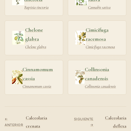
Baptisia tinctoria
Cannabis sativa
Chelone
Cimicifuga
glabra
racemosa
Chelone glabra
Cimicifuga racemosa
Cinnamomum
Collinsonia
cassia
canadensis
Cinnamomum cassia
Collinsonia canadensis
Calceolaria
Calceolaria
←
SIGUIENTE
ANTERIOR
→
crenata
deflexa