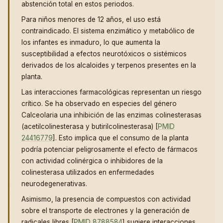
abstención total en estos periodos.
Para niños menores de 12 años, el uso está
contraindicado. El sistema enzimático y metabólico de
los infantes es inmaduro, lo que aumenta la
susceptibilidad a efectos neurotóxicos o sistémicos
derivados de los alcaloides y terpenos presentes en la
planta.
Las interacciones farmacológicas representan un riesgo
crítico. Se ha observado en especies del género
Calceolaria una inhibición de las enzimas colinesterasas
(acetilcolinesterasa y butirilcolinesterasa) [
PMID
24416779
]. Esto implica que el consumo de la planta
podría potenciar peligrosamente el efecto de fármacos
con actividad colinérgica o inhibidores de la
colinesterasa utilizados en enfermedades
neurodegenerativas.
Asimismo, la presencia de compuestos con actividad
sobre el transporte de electrones y la generación de
radicales libres [
PMID 8788584
] sugiere interacciones