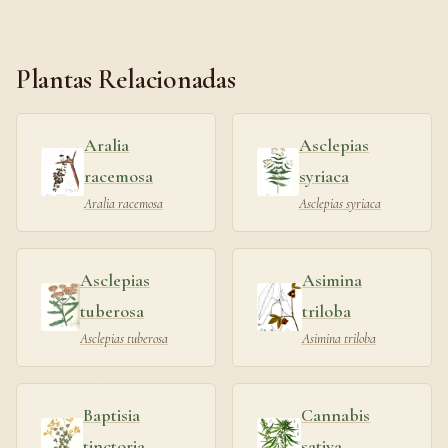
Plantas Relacionadas
Aralia
Asclepias
racemosa
syriaca
Aralia racemosa
Asclepias syriaca
Asclepias
Asimina
tuberosa
triloba
Asclepias tuberosa
Asimina triloba
Baptisia
Cannabis
tinctoria
sativa