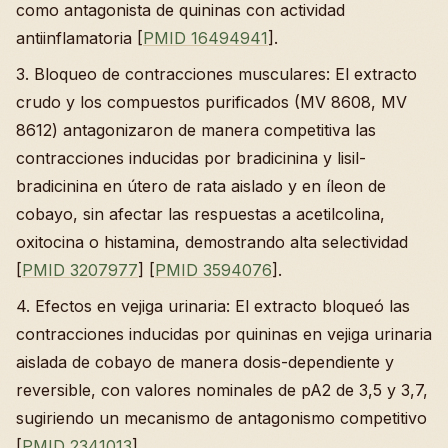
como antagonista de quininas con actividad
antiinflamatoria [
PMID 16494941
].
3. Bloqueo de contracciones musculares: El extracto
crudo y los compuestos purificados (MV 8608, MV
8612) antagonizaron de manera competitiva las
contracciones inducidas por bradicinina y lisil-
bradicinina en útero de rata aislado y en íleon de
cobayo, sin afectar las respuestas a acetilcolina,
oxitocina o histamina, demostrando alta selectividad
[
PMID 3207977
] [
PMID 3594076
].
4. Efectos en vejiga urinaria: El extracto bloqueó las
contracciones inducidas por quininas en vejiga urinaria
aislada de cobayo de manera dosis-dependiente y
reversible, con valores nominales de pA2 de 3,5 y 3,7,
sugiriendo un mecanismo de antagonismo competitivo
[
PMID 2341013
].