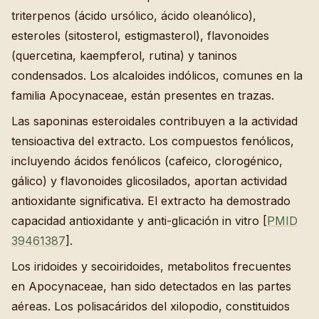
triterpenos (ácido ursólico, ácido oleanólico),
esteroles (sitosterol, estigmasterol), flavonoides
(quercetina, kaempferol, rutina) y taninos
condensados. Los alcaloides indólicos, comunes en la
familia Apocynaceae, están presentes en trazas.
Las saponinas esteroidales contribuyen a la actividad
tensioactiva del extracto. Los compuestos fenólicos,
incluyendo ácidos fenólicos (cafeico, clorogénico,
gálico) y flavonoides glicosilados, aportan actividad
antioxidante significativa. El extracto ha demostrado
capacidad antioxidante y anti-glicación in vitro [
PMID
39461387
].
Los iridoides y secoiridoides, metabolitos frecuentes
en Apocynaceae, han sido detectados en las partes
aéreas. Los polisacáridos del xilopodio, constituidos