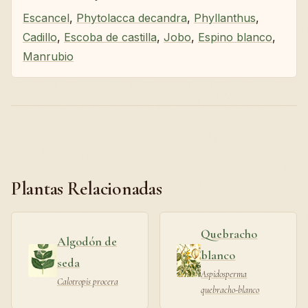
Escancel
,
Phytolacca decandra
,
Phyllanthus
,
Cadillo
,
Escoba de castilla
,
Jobo
,
Espino blanco
,
Manrubio
Plantas Relacionadas
Quebracho
Algodón de
blanco
seda
Aspidosperma
Calotropis procera
quebracho-blanco