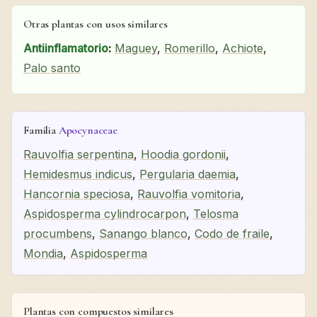
Otras plantas con usos similares
Antiinflamatorio
:
Maguey
,
Romerillo
,
Achiote
,
Palo santo
Familia
Apocynaceae
Rauvolfia serpentina
,
Hoodia gordonii
,
Hemidesmus indicus
,
Pergularia daemia
,
Hancornia speciosa
,
Rauvolfia vomitoria
,
Aspidosperma cylindrocarpon
,
Telosma
procumbens
,
Sanango blanco
,
Codo de fraile
,
Mondia
,
Aspidosperma
Plantas con compuestos similares