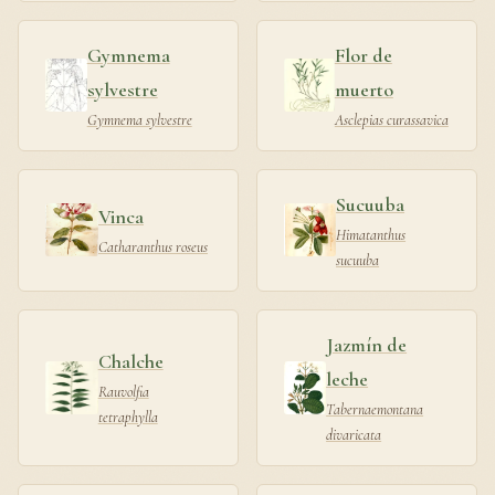
Gymnema
Flor de
sylvestre
muerto
Gymnema sylvestre
Asclepias curassavica
Sucuuba
Vinca
Himatanthus
Catharanthus roseus
sucuuba
Jazmín de
Chalche
leche
Rauvolfia
Tabernaemontana
tetraphylla
divaricata