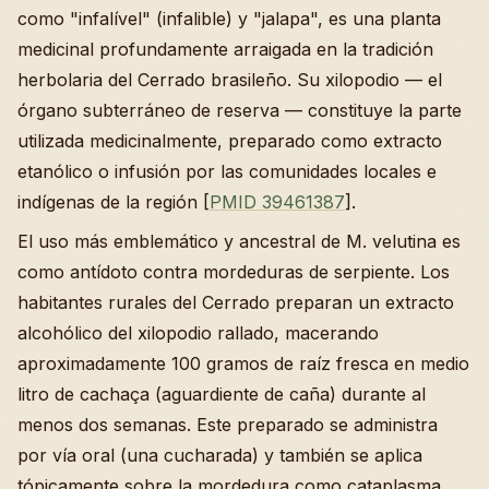
como "infalível" (infalible) y "jalapa", es una planta
medicinal profundamente arraigada en la tradición
herbolaria del Cerrado brasileño. Su xilopodio — el
órgano subterráneo de reserva — constituye la parte
utilizada medicinalmente, preparado como extracto
etanólico o infusión por las comunidades locales e
indígenas de la región [
PMID 39461387
].
El uso más emblemático y ancestral de M. velutina es
como antídoto contra mordeduras de serpiente. Los
habitantes rurales del Cerrado preparan un extracto
alcohólico del xilopodio rallado, macerando
aproximadamente 100 gramos de raíz fresca en medio
litro de cachaça (aguardiente de caña) durante al
menos dos semanas. Este preparado se administra
por vía oral (una cucharada) y también se aplica
tópicamente sobre la mordedura como cataplasma.