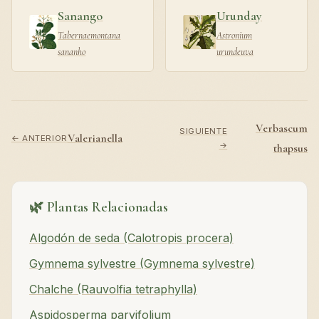
Sanango
Urunday
Tabernaemontana
Astronium
sananho
urundeuva
Verbascum
SIGUIENTE
Valerianella
← ANTERIOR
→
thapsus
🌿 Plantas Relacionadas
Algodón de seda (Calotropis procera)
Gymnema sylvestre (Gymnema sylvestre)
Chalche (Rauvolfia tetraphylla)
Aspidosperma parvifolium