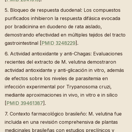
5. Bloqueo de respuesta duodenal: Los compuestos
purificados inhibieron la respuesta difásica evocada
por bradicinina en duodeno de rata aislado,
demostrando efectividad en múltiples tejidos del tracto
gastrointestinal [
PMID 3248229
].
6. Actividad antioxidante y anti-Chagas: Evaluaciones
recientes del extracto de M. velutina demostraron
actividad antioxidante y anti-glicación in vitro, además
de efectos sobre los niveles de parasitemia en
infección experimental por Trypanosoma cruzi,
mediante aproximaciones in vivo, in vitro e in silico
[
PMID 39461387
].
7. Contexto farmacológico brasileño: M. velutina fue
incluida en una revisión comprehensiva de plantas
medicinales brasileñas con estudios preclínicos y