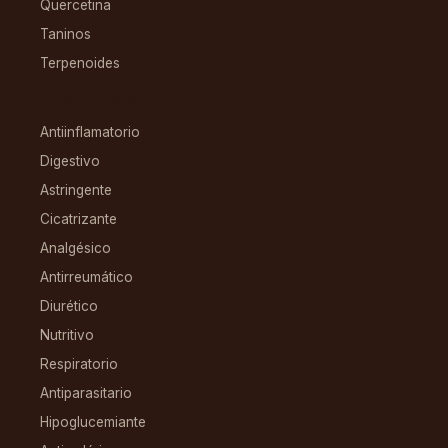
Quercetina
Taninos
Terpenoides
CONDICIONES
Antiinflamatorio
Digestivo
Astringente
Cicatrizante
Analgésico
Antirreumático
Diurético
Nutritivo
Respiratorio
Antiparasitario
Hipoglucemiante