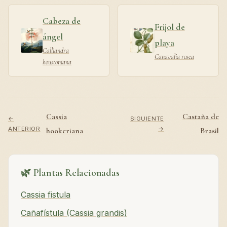
Cabeza de
Frijol de
ángel
playa
Calliandra
Canavalia rosea
houstoniana
Cassia
Castaña de
←
SIGUIENTE
ANTERIOR
→
hookeriana
Brasil
🌿 Plantas Relacionadas
Cassia fistula
Cañafístula (Cassia grandis)