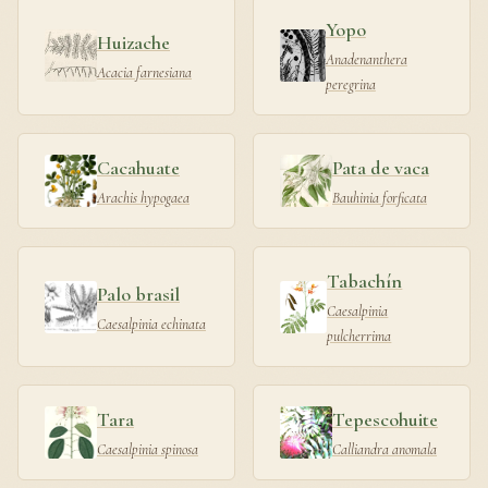
Yopo
Huizache
Anadenanthera
Acacia farnesiana
peregrina
Cacahuate
Pata de vaca
Arachis hypogaea
Bauhinia forficata
Tabachín
Palo brasil
Caesalpinia
Caesalpinia echinata
pulcherrima
Tara
Tepescohuite
Caesalpinia spinosa
Calliandra anomala