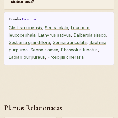
sieberiana?
Familia
Fabaceae
Gleditsia sinensis
,
Senna alata
,
Leucaena
leucocephala
,
Lathyrus sativus
,
Dalbergia sissoo
,
Sesbania grandiflora
,
Senna auriculata
,
Bauhinia
purpurea
,
Senna siamea
,
Phaseolus lunatus
,
Lablab purpureus
,
Prosopis cineraria
Plantas Relacionadas