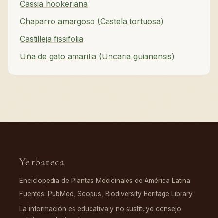
Cassia hookeriana
Chaparro amargoso (Castela tortuosa)
Castilleja fissifolia
Uña de gato amarilla (Uncaria guianensis)
Yerbateca
Enciclopedia de Plantas Medicinales de América Latina
Fuentes: PubMed, Scopus, Biodiversity Heritage Library
La información es educativa y no sustituye consejo