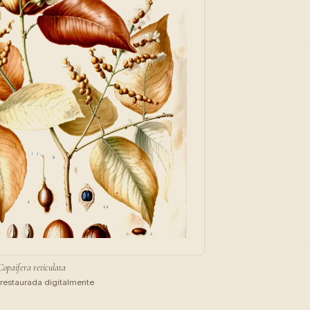
Copaifera reticulata
restaurada digitalmente