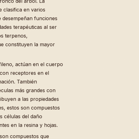
ronco del árbol. La
 clasifica en varios
ue desempeñan funciones
dades terapéuticas al ser
s terpenos,
ue constituyen la mayor
ileno, actúan en el cuerpo
con receptores en el
amación. También
éculas más grandes con
ribuyen a las propiedades
des, estos son compuestos
s células del daño
ntes en la resina y hojas.
e son compuestos que