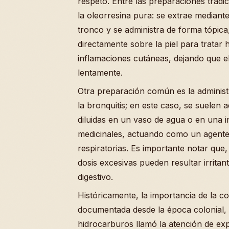
respeto. Entre las preparaciones tradic
la oleorresina pura: se extrae mediant
tronco y se administra de forma tópica
directamente sobre la piel para tratar
inflamaciones cutáneas, dejando que el
lentamente.
Otra preparación común es la administ
la bronquitis; en este caso, se suelen a
diluidas en un vaso de agua o en una i
medicinales, actuando como un agente 
respiratorias. Es importante notar que,
dosis excesivas pueden resultar irritan
digestivo.
Históricamente, la importancia de la c
documentada desde la época colonial, 
hidrocarburos llamó la atención de exp