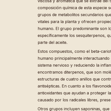
viscosa y aromática que se extrae del t
composición química de esta especie se
grupos de metabolitos secundarios q
vitales para la planta y ofrecen propie
humano. El grupo predominante son lo
específicamente los sesquiterpenos, q
parte del aceite.
Estos compuestos, como el beta-cariof
humano principalmente interactuando 
sistema nervioso y reduciendo la infl
encontramos diterpenos, que son mol
estructuras de cuatro anillos que cont
antisépticas. En cuanto a los flavonoi
antioxidantes que ayudan a proteger la
causado por los radicales libres, prese
Otros grupos incluyen saponinas, qu