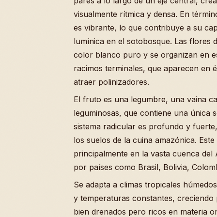
pares a lo largo de un eje central, cr
visualmente rítmica y densa. En término
es vibrante, lo que contribuye a su ca
lumínica en el sotobosque. Las flores 
color blanco puro y se organizan en e
racimos terminales, que aparecen en é
atraer polinizadores.
El fruto es una legumbre, una vaina car
leguminosas, que contiene una única sem
sistema radicular es profundo y fuerte
los suelos de la cuina amazónica. Este
principalmente en la vasta cuenca de
por países como Brasil, Bolivia, Colom
Se adapta a climas tropicales húmedos,
y temperaturas constantes, creciendo
bien drenados pero ricos en materia o