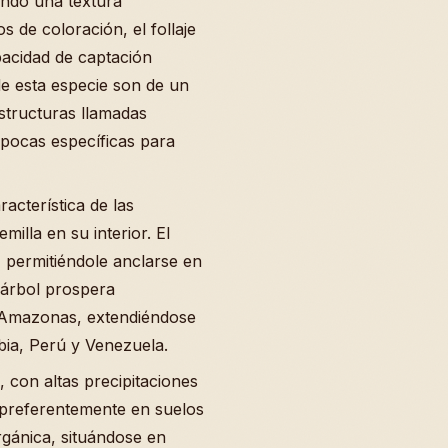
eando una textura
s de coloración, el follaje
pacidad de captación
de esta especie son de un
structuras llamadas
pocas específicas para
acterística de las
illa en su interior. El
, permitiéndole anclarse en
 árbol prospera
l Amazonas, extendiéndose
bia, Perú y Venezuela.
 con altas precipitaciones
 preferentemente en suelos
rgánica, situándose en