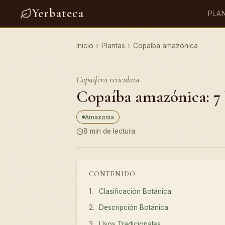
Yerbateca
PLA
Inicio
›
Plantas
›
Copaíba amazónica
Copaifera reticulata
Copaíba amazónica: 7 
Amazonia
8 min de lectura
CONTENIDO
Clasificación Botánica
Descripción Botánica
Usos Tradicionales