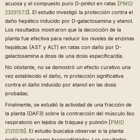
acuosa y el compuesto puro D-pinitol en ratas [
PMID
23291573
]. El estudio investigó la protección contra el
daño hepático inducido por D-galactosamina y etanol.
Los resultados mostraron que la decocción de la
planta fue efectiva para reducir los niveles de enzimas
hepáticas (AST y ALT) en ratas con daño por D-
galactosamina a dosis de una dosis específica/día.
No obstante, no se demostró un efecto curativo una
vez establecido el daño, ni protección significativa
contra el daño inducido por etanol en las dosis
probadas.
Finalmente, se estudió la actividad de una fracción de
la planta (DAF3) sobre la contracción del músculo liso
respiratorio en tejidos de tráquea y pulmón [
PMID
2120518
]. El estudio buscaba observar si la planta
podía actuar como broncodilatador. Los resultados