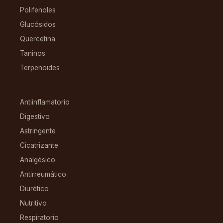
Polifenoles
Glucósidos
Quercetina
Taninos
Terpenoides
CONDICIONES
Antiinflamatorio
Digestivo
Astringente
Cicatrizante
Analgésico
Antirreumático
Diurético
Nutritivo
Respiratorio