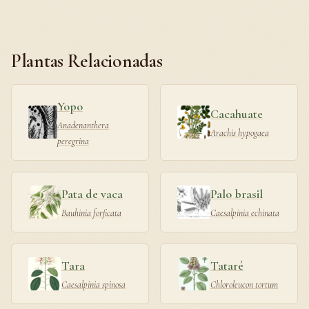
Plantas Relacionadas
Yopo
Cacahuate
Anadenanthera
Arachis hypogaea
peregrina
Pata de vaca
Palo brasil
Bauhinia forficata
Caesalpinia echinata
Tara
Tataré
Caesalpinia spinosa
Chloroleucon tortum