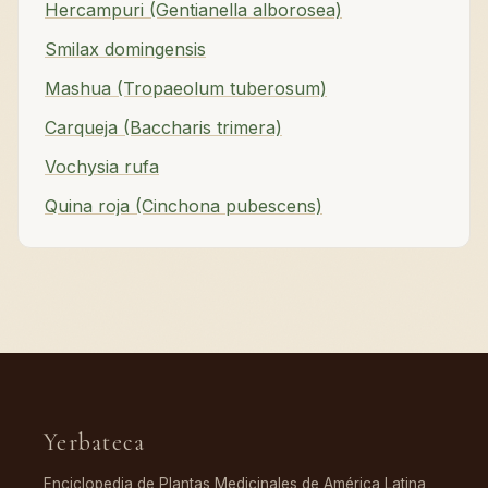
Hercampuri (Gentianella alborosea)
Smilax domingensis
Mashua (Tropaeolum tuberosum)
Carqueja (Baccharis trimera)
Vochysia rufa
Quina roja (Cinchona pubescens)
Yerbateca
Enciclopedia de Plantas Medicinales de América Latina