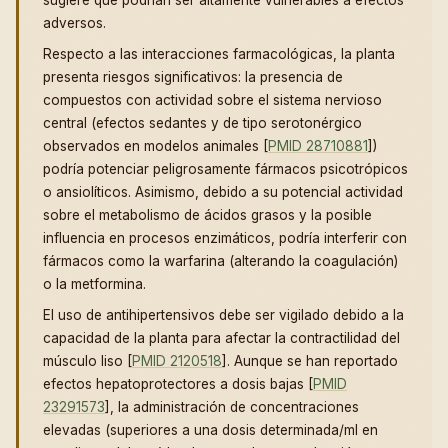
sugiere que podrían ser altamente vulnerables a efectos
adversos.
Respecto a las interacciones farmacológicas, la planta
presenta riesgos significativos: la presencia de
compuestos con actividad sobre el sistema nervioso
central (efectos sedantes y de tipo serotonérgico
observados en modelos animales [
PMID 28710881
])
podría potenciar peligrosamente fármacos psicotrópicos
o ansiolíticos. Asimismo, debido a su potencial actividad
sobre el metabolismo de ácidos grasos y la posible
influencia en procesos enzimáticos, podría interferir con
fármacos como la warfarina (alterando la coagulación)
o la metformina.
El uso de antihipertensivos debe ser vigilado debido a la
capacidad de la planta para afectar la contractilidad del
músculo liso [
PMID 2120518
]. Aunque se han reportado
efectos hepatoprotectores a dosis bajas [
PMID
23291573
], la administración de concentraciones
elevadas (superiores a una dosis determinada/ml en