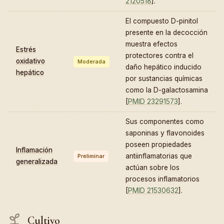
2120518
].
El compuesto D-pinitol
presente en la decocción
muestra efectos
Estrés
protectores contra el
oxidativo
Moderada
daño hepático inducido
hepático
por sustancias químicas
como la D-galactosamina
[
PMID 23291573
].
Sus componentes como
saponinas y flavonoides
poseen propiedades
Inflamación
antiinflamatorias que
Preliminar
generalizada
actúan sobre los
procesos inflamatorios
[
PMID 21530632
].
Cultivo