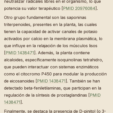
neutralizar radicales libres en el organismo, lo que
potencia su valor terapéutico [
PMID 20976084
].
Otro grupo fundamental son las saponinas
triterpenoides, presentes en la planta, las cuales
tienen la capacidad de activar canales de potasio
activados por calcio en la membrana plasmática, lo
que influye en la relajación de los músculos lisos
[
PMID 1438471
]. Además, la planta contiene
alcaloides, específicamente isoquinolinas tetrahidro,
que pueden interactuar con sistemas enzimáticos
como el citocromo P450 para modular la producción
de eicosanoides [
PMID 1438471
]. También se han
detectado beta-feniletilaminas, que participan en la
regulación de la síntesis de prostaglandinas [
PMID
1438471
].
Finalmente, se destaca la presencia de D-pinitol (o 3-