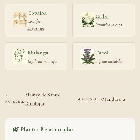
Copaiba
Ceibo
Copaifera
Erythrina falcata
langsdorffii
Mulungu
Tarwi
Erythrina mulungu
Lupinus mutabilis
Mamey de Santo
←
Mandarina
SIGUIENTE →
ANTERIOR
Domingo
🌿 Plantas Relacionadas