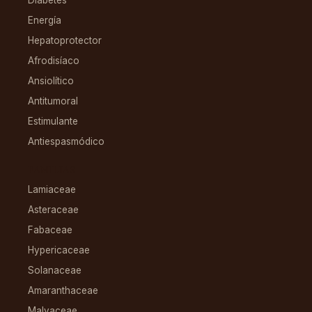
Energía
Hepatoprotector
Afrodisíaco
Ansiolítico
Antitumoral
Estimulante
Antiespasmódico
FAMILIAS
Lamiaceae
Asteraceae
Fabaceae
Hypericaceae
Solanaceae
Amaranthaceae
Malvaceae