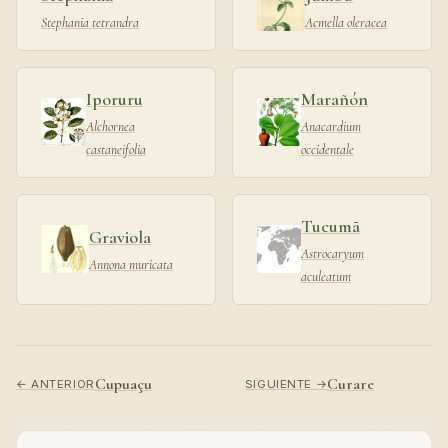
Stephania tetrandra
Acmella oleracea
Iporuru
Marañón
Alchornea
Anacardium
castaneifolia
occidentale
Tucumã
Graviola
Astrocaryum
Annona muricata
aculeatum
Cupuaçu
Curare
← ANTERIOR
SIGUIENTE →