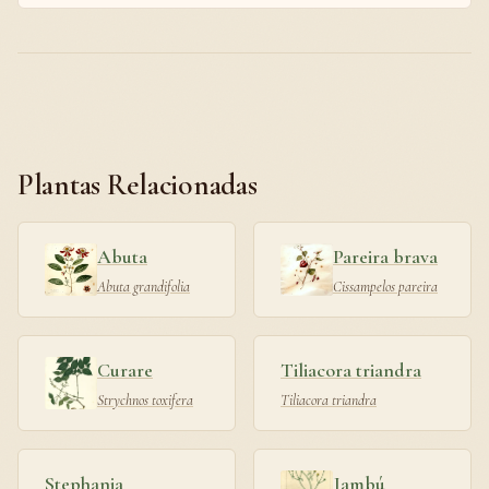
Plantas Relacionadas
Abuta
Pareira brava
Abuta grandifolia
Cissampelos pareira
Curare
Tiliacora triandra
Strychnos toxifera
Tiliacora triandra
Stephania
Jambú