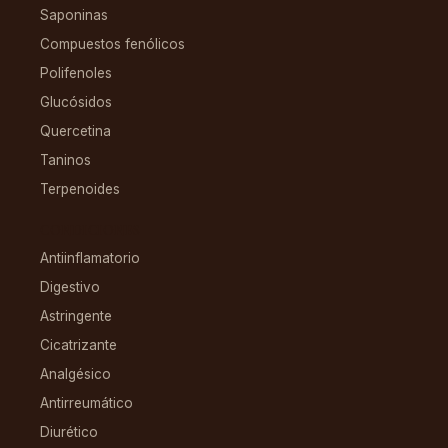
Saponinas
Compuestos fenólicos
Polifenoles
Glucósidos
Quercetina
Taninos
Terpenoides
CONDICIONES
Antiinflamatorio
Digestivo
Astringente
Cicatrizante
Analgésico
Antirreumático
Diurético