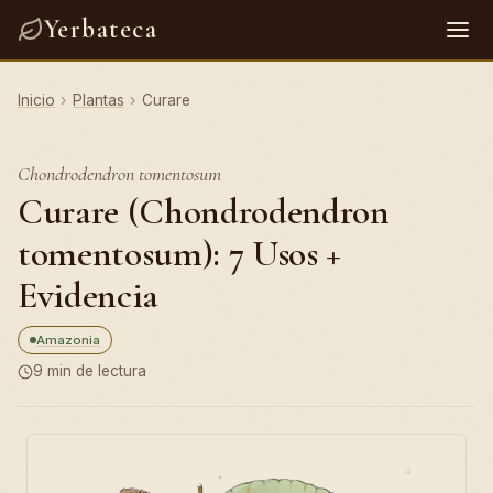
Yerbateca
Inicio
›
Plantas
›
Curare
Chondrodendron tomentosum
Curare (Chondrodendron
tomentosum): 7 Usos +
Evidencia
Amazonia
9 min de lectura