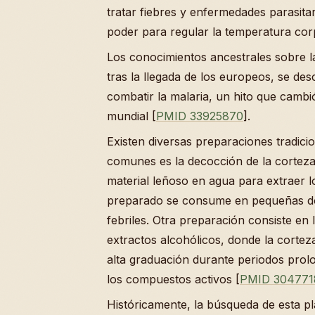
tratar fiebres y enfermedades parasita
poder para regular la temperatura cor
Los conocimientos ancestrales sobre la
tras la llegada de los europeos, se des
combatir la malaria, un hito que cambió
mundial [
PMID 33925870
].
Existen diversas preparaciones tradici
comunes es la decocción de la corteza
material leñoso en agua para extraer lo
preparado se consume en pequeñas dos
febriles. Otra preparación consiste en 
extractos alcohólicos, donde la corte
alta graduación durante periodos pro
los compuestos activos [
PMID 304771
Históricamente, la búsqueda de esta p