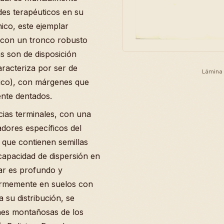
des terapéuticos en su
ico, este ejemplar
 con un tronco robusto
s son de disposición
racteriza por ser de
Lámina 
fico), con márgenes que
ente dentados.
cias terminales, con una
adores específicos del
s que contienen semillas
capacidad de dispersión en
ar es profundo y
firmemente en suelos con
 su distribución, se
nes montañosas de los