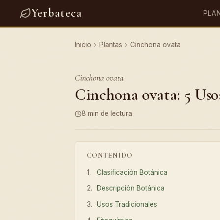
Yerbateca
PLA
Inicio
›
Plantas
›
Cinchona ovata
Cinchona ovata
Cinchona ovata: 5 Usos
8 min de lectura
CONTENIDO
Clasificación Botánica
Descripción Botánica
Usos Tradicionales