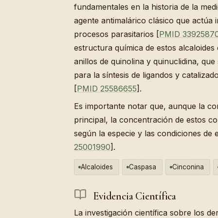
fundamentales en la historia de la medi
agente antimalárico clásico que actúa i
procesos parasitarios [
PMID 3392587
estructura química de estos alcaloides
anillos de quinolina y quinuclidina, qu
para la síntesis de ligandos y cataliz
[
PMID 25586655
].
Es importante notar que, aunque la cor
principal, la concentración de estos 
según la especie y las condiciones de 
25001990
].
Alcaloides
Caspasa
Cinconina
Evidencia Científica
La investigación científica sobre los d