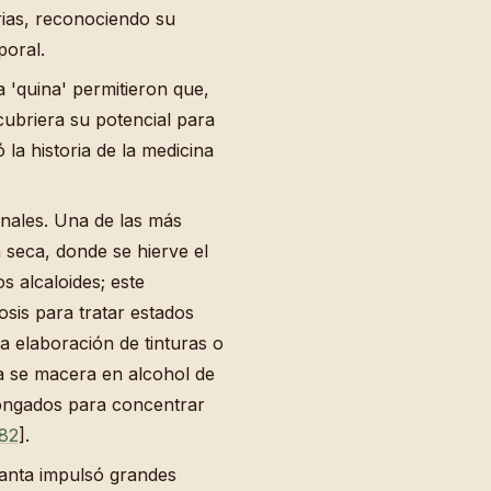
rias, reconociendo su
poral.
 'quina' permitieron que,
cubriera su potencial para
 la historia de la medicina
onales. Una de las más
 seca, donde se hierve el
s alcaloides; este
is para tratar estados
la elaboración de tinturas o
za se macera en alcohol de
longados para concentrar
82
].
lanta impulsó grandes