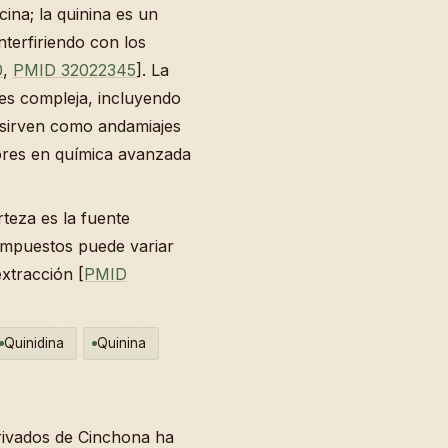
cina; la quinina es un
nterfiriendo con los
0
,
PMID 32022345
]. La
 es compleja, incluyendo
e sirven como andamiajes
adores en química avanzada
teza es la fuente
compuestos puede variar
extracción [
PMID
Quinidina
Quinina
erivados de Cinchona ha