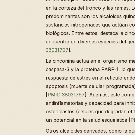
en la corteza del tronco y las ramas.
predominantes son los alcaloides quino
sustancias nitrogenadas que actúan c
biológicos. Entre estos, destaca la cin
encuentra en diversas especies del gé
38031797
].
La cinconina actúa en el organismo med
caspasa-3 y la proteína PARP-1, lo q
respuesta de estrés en el retículo en
apoptosis (muerte celular programada
[
PMID 38031797
]. Además, este comp
antiinflamatorias y capacidad para inhib
osteoclastos (células que degradan el t
un potencial en la salud esquelética [
P
Otros alcaloides derivados, como la qui