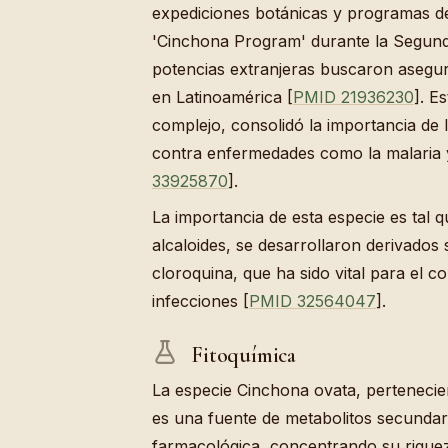
expediciones botánicas y programas d
'Cinchona Program' durante la Segun
potencias extranjeras buscaron asegura
en Latinoamérica [
PMID 21936230
]. E
complejo, consolidó la importancia de l
contra enfermedades como la malaria y
33925870
].
La importancia de esta especie es tal q
alcaloides, se desarrollaron derivados 
cloroquina, que ha sido vital para el co
infecciones [
PMID 32564047
].
Fitoquímica
La especie Cinchona ovata, pertenecien
es una fuente de metabolitos secundar
farmacológica, concentrando su rique