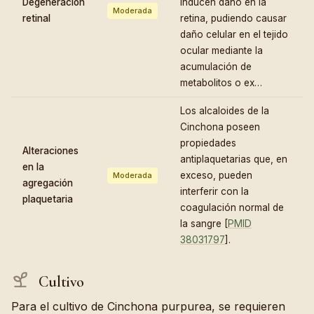
Degeneración
inducen daño en la
Moderada
retinal
retina, pudiendo causar
daño celular en el tejido
ocular mediante la
acumulación de
metabolitos o ex…
Los alcaloides de la
Cinchona poseen
propiedades
Alteraciones
antiplaquetarias que, en
en la
exceso, pueden
Moderada
agregación
interferir con la
plaquetaria
coagulación normal de
la sangre [
PMID
38031797
].
Cultivo
Para el cultivo de Cinchona purpurea, se requieren