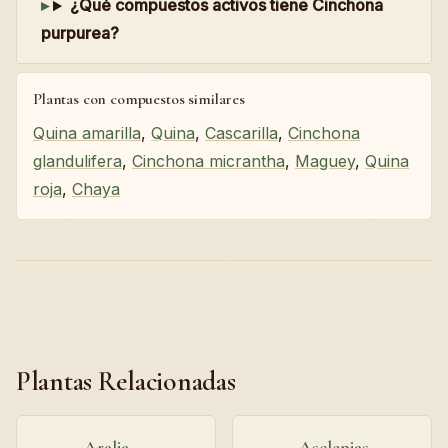
¿Qué compuestos activos tiene Cinchona
purpurea?
Plantas con compuestos similares
Quina amarilla
,
Quina
,
Cascarilla
,
Cinchona
glandulifera
,
Cinchona micrantha
,
Maguey
,
Quina
roja
,
Chaya
Plantas Relacionadas
Aralia
Asclepias