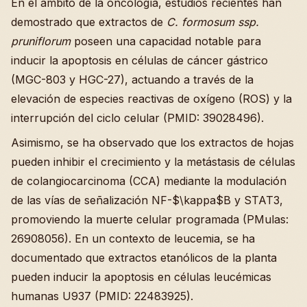
En el ámbito de la oncología, estudios recientes han
demostrado que extractos de
C. formosum ssp.
pruniflorum
poseen una capacidad notable para
inducir la apoptosis en células de cáncer gástrico
(MGC-803 y HGC-27), actuando a través de la
elevación de especies reactivas de oxígeno (ROS) y la
interrupción del ciclo celular (PMID: 39028496).
Asimismo, se ha observado que los extractos de hojas
pueden inhibir el crecimiento y la metástasis de células
de colangiocarcinoma (CCA) mediante la modulación
de las vías de señalización NF-$\kappa$B y STAT3,
promoviendo la muerte celular programada (PMulas:
26908056). En un contexto de leucemia, se ha
documentado que extractos etanólicos de la planta
pueden inducir la apoptosis en células leucémicas
humanas U937 (PMID: 22483925).