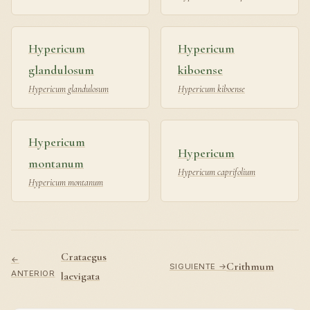
Hypericum
Hypericum
glandulosum
kiboense
Hypericum glandulosum
Hypericum kiboense
Hypericum
Hypericum
montanum
Hypericum caprifolium
Hypericum montanum
Crataegus
←
Crithmum
SIGUIENTE →
ANTERIOR
laevigata