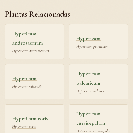
Plantas Relacionadas
Hypericum
Hypericum
androsaemum
Hypericum pruinatum
Hypericum androsaemum
Hypericum
Hypericum
balearicum
Hypericum subsessile
Hypericum balearicum
Hypericum
Hypericum coris
curvisepalum
Hypericum coris
Hypericum curvisepalum