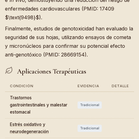
e
in vivo
, demostuyendo una reducción del riesgo de
enfermedades cardiovasculares (PMID: 17409
$\text{9498}$).
Finalmente, estudios de genotoxicidad han evaluado la
seguridad de sus hojas, utilizando ensayos de cometa
y micronúcleos para confirmar su potencial efecto
anti-genotóxico (PMID: 28669154).
Aplicaciones Terapéuticas
CONDICIÓN
EVIDENCIA
DETALLE
Trastornos
gastrointestinales y malestar
Tradicional
estomacal
Estrés oxidativo y
Tradicional
neurodegeneración