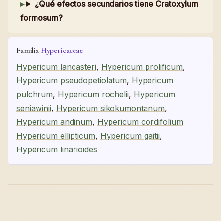
¿Qué efectos secundarios tiene Cratoxylum
formosum?
Familia
Hypericaceae
Hypericum lancasteri
,
Hypericum prolificum
,
Hypericum pseudopetiolatum
,
Hypericum
pulchrum
,
Hypericum rochelii
,
Hypericum
seniawinii
,
Hypericum sikokumontanum
,
Hypericum andinum
,
Hypericum cordifolium
,
Hypericum ellipticum
,
Hypericum gaitii
,
Hypericum linarioides