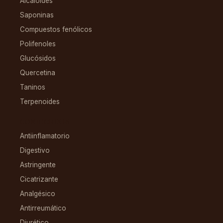
Alcaloides
Saponinas
Compuestos fenólicos
Polifenoles
Glucósidos
Quercetina
Taninos
Terpenoides
CONDICIONES
Antiinflamatorio
Digestivo
Astringente
Cicatrizante
Analgésico
Antirreumático
Diurético