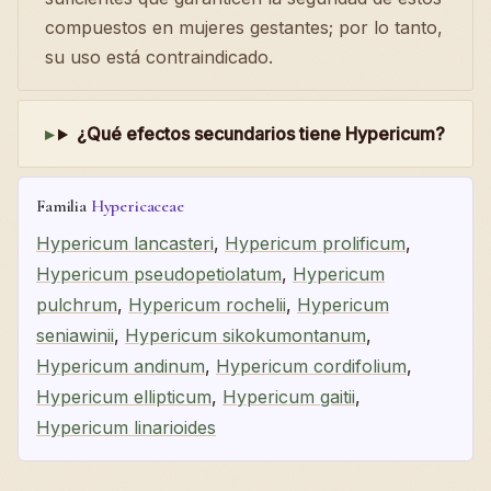
compuestos en mujeres gestantes; por lo tanto,
su uso está contraindicado.
¿Qué efectos secundarios tiene Hypericum?
Familia
Hypericaceae
Hypericum lancasteri
,
Hypericum prolificum
,
Hypericum pseudopetiolatum
,
Hypericum
pulchrum
,
Hypericum rochelii
,
Hypericum
seniawinii
,
Hypericum sikokumontanum
,
Hypericum andinum
,
Hypericum cordifolium
,
Hypericum ellipticum
,
Hypericum gaitii
,
Hypericum linarioides