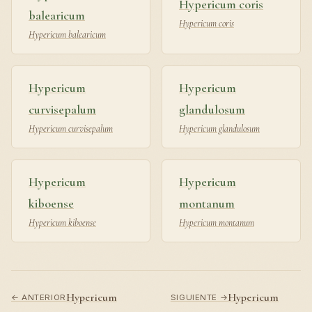
Hypericum coris
balearicum
Hypericum coris
Hypericum balearicum
Hypericum
Hypericum
curvisepalum
glandulosum
Hypericum curvisepalum
Hypericum glandulosum
Hypericum
Hypericum
kiboense
montanum
Hypericum kiboense
Hypericum montanum
Hypericum
Hypericum
← ANTERIOR
SIGUIENTE →