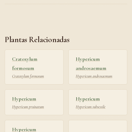
Plantas Relacionadas
Cratoxylum
Hypericum
formosum
androsaemum
Cratoxylum formosum
Hypericum androsaemum
Hypericum
Hypericum
Hypericum pruinatum
Hypericum subsessile
Hypericum