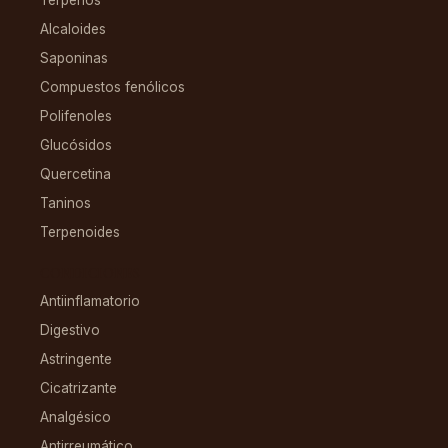
Alcaloides
Saponinas
Compuestos fenólicos
Polifenoles
Glucósidos
Quercetina
Taninos
Terpenoides
CONDICIONES
Antiinflamatorio
Digestivo
Astringente
Cicatrizante
Analgésico
Antirreumático