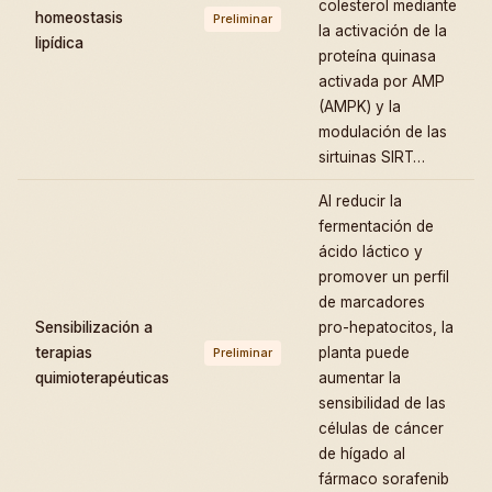
colesterol mediante
homeostasis
Preliminar
la activación de la
lipídica
proteína quinasa
activada por AMP
(AMPK) y la
modulación de las
sirtuinas SIRT…
Al reducir la
fermentación de
ácido láctico y
promover un perfil
de marcadores
Sensibilización a
pro-hepatocitos, la
terapias
planta puede
Preliminar
quimioterapéuticas
aumentar la
sensibilidad de las
células de cáncer
de hígado al
fármaco sorafenib