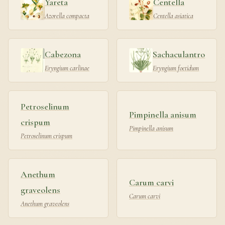
Yareta
Centella
Azorella compacta
Centella asiatica
Cabezona
Sachaculantro
Eryngium carlinae
Eryngium foetidum
Petroselinum
Pimpinella anisum
crispum
Pimpinella anisum
Petroselinum crispum
Anethum
Carum carvi
graveolens
Carum carvi
Anethum graveolens