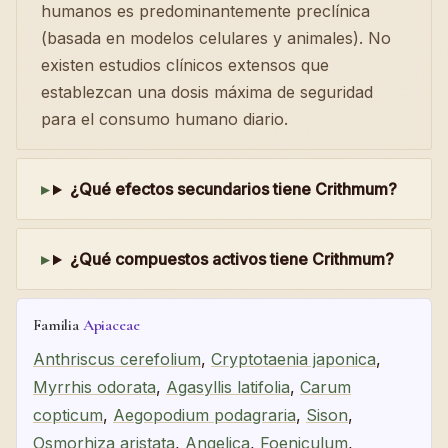
humanos es predominantemente preclínica
(basada en modelos celulares y animales). No
existen estudios clínicos extensos que
establezcan una dosis máxima de seguridad
para el consumo humano diario.
¿Qué efectos secundarios tiene Crithmum?
¿Qué compuestos activos tiene Crithmum?
Familia
Apiaceae
Anthriscus cerefolium
,
Cryptotaenia japonica
,
Myrrhis odorata
,
Agasyllis latifolia
,
Carum
copticum
,
Aegopodium podagraria
,
Sison
,
Osmorhiza aristata
,
Angelica
,
Foeniculum
,