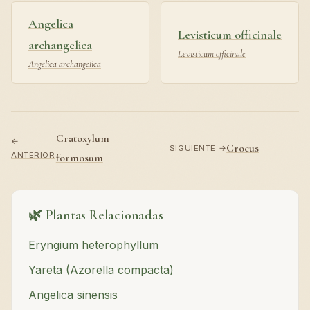
Angelica
Levisticum officinale
archangelica
Levisticum officinale
Angelica archangelica
Cratoxylum
←
Crocus
SIGUIENTE →
ANTERIOR
formosum
🌿 Plantas Relacionadas
Eryngium heterophyllum
Yareta (Azorella compacta)
Angelica sinensis