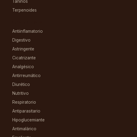
Taninos
Terpenoides
CONDICIONES
Antiinflamatorio
Digestivo
Astringente
Cicatrizante
Analgésico
Antirreumático
Diurético
Nutritivo
Respiratorio
Antiparasitario
Hipoglucemiante
Antimalárico