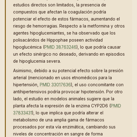
estudios directos son limitados, la presencia de
compuestos que afectan la coagulación podría
potenciar el efecto de estos fármacos, aumentando el
riesgo de hemorragias. Respecto a la metformina y otros
agentes hipoglucemiantes, se ha observado que los
polisacáridos de Hippophae poseen actividad
hipoglucémica (
PMID 38763246
), lo que podría causar
un efecto sinérgico no deseado, derivando en episodios
de hipoglucemia severa.
Asimismo, debido a su potencial efecto sobre la presión
arterial (mencionado en usos etnomédicos para la
hipertensión,
PMID 33017636
), el uso concomitante con
antihipertensivos podría provocar hipotensión. Por otro
lado, el estudio en modelos animales sugiere que la
planta afecta la expresión de la enzima CYP2D6 (
PMID
37833431
), lo que implica que podría alterar el
metabolismo de una amplia gama de fármacos
procesados por esta vía enzimática, cambiando sus
niveles de concentración en sangre de forma