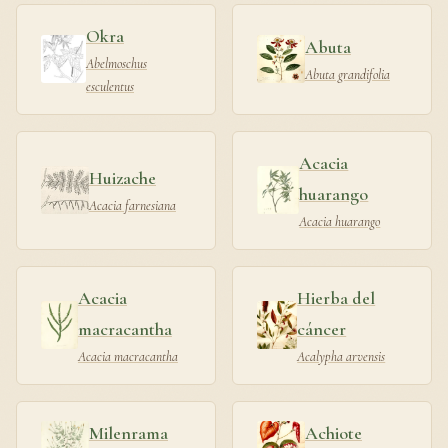
Okra
Abuta
Abelmoschus
Abuta grandifolia
esculentus
Acacia
Huizache
huarango
Acacia farnesiana
Acacia huarango
Acacia
Hierba del
macracantha
cáncer
Acacia macracantha
Acalypha arvensis
Milenrama
Achiote