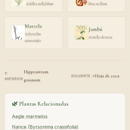
Achillea millefolium
Bixa orellana
Marcela
Jambú
Achyrocline
Acmella oleracea
satureioides
Hippeastrum
←
Hoja de coca
SIGUIENTE →
ANTERIOR
goianum
🌿 Plantas Relacionadas
Aegle marmelos
Nance (Byrsonima crassifolia)