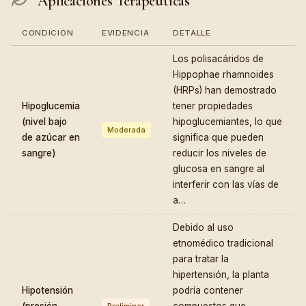
Aplicaciones Terapéuticas
CONDICIÓN
EVIDENCIA
DETALLE
Los polisacáridos de
Hippophae rhamnoides
(HRPs) han demostrado
Hipoglucemia
tener propiedades
(nivel bajo
hipoglucemiantes, lo que
Moderada
de azúcar en
significa que pueden
sangre)
reducir los niveles de
glucosa en sangre al
interferir con las vías de
a…
Debido al uso
etnomédico tradicional
para tratar la
hipertensión, la planta
Hipotensión
podría contener
(presión
compuestos que
Preliminar