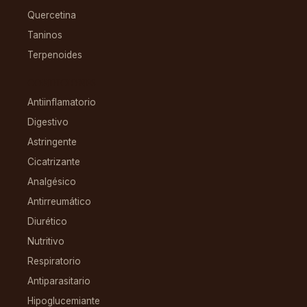
Quercetina
Taninos
Terpenoides
CONDICIONES
Antiinflamatorio
Digestivo
Astringente
Cicatrizante
Analgésico
Antirreumático
Diurético
Nutritivo
Respiratorio
Antiparasitario
Hipoglucemiante