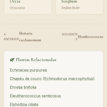
Oryza
Sorghum
Oryza sativa
Sorghum bicolor
Elettaria
←
SIGUIENTE
Eleutherococcus
ANTERIOR
→
cardamomum
🌿 Plantas Relacionadas
Echinacea purpurea
Chapéu de couro (Echinodorus macrophyllus)
Ehretia tinifolia
Eleutherococcus senticosus
Elsholtzia ciliata