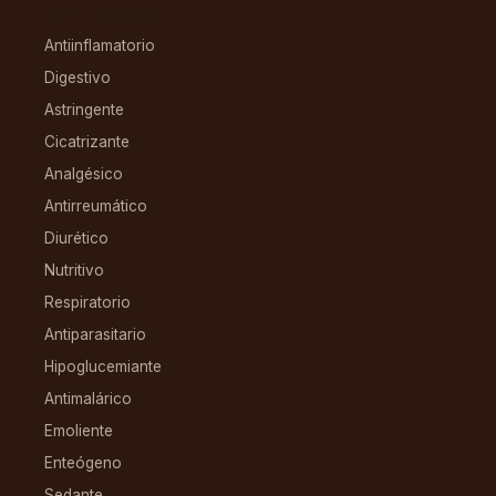
CONDICIONES
Antiinflamatorio
Digestivo
Astringente
Cicatrizante
Analgésico
Antirreumático
Diurético
Nutritivo
Respiratorio
Antiparasitario
Hipoglucemiante
Antimalárico
Emoliente
Enteógeno
Sedante