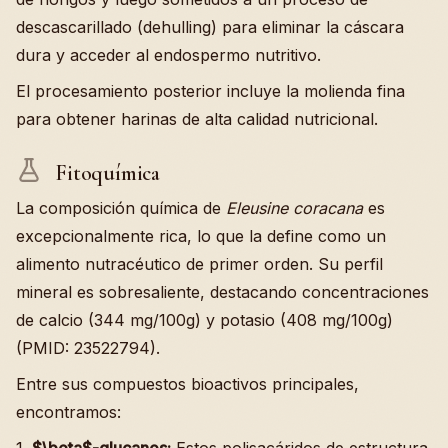
descascarillado (dehulling) para eliminar la cáscara
dura y acceder al endospermo nutritivo.
El procesamiento posterior incluye la molienda fina
para obtener harinas de alta calidad nutricional.
Fitoquímica
La composición química de
Eleusine coracana
es
excepcionalmente rica, lo que la define como un
alimento nutracéutico de primer orden. Su perfil
mineral es sobresaliente, destacando concentraciones
de calcio (344 mg/100g) y potasio (408 mg/100g)
(PMID: 23522794).
Entre sus compuestos bioactivos principales,
encontramos:
1.
$\beta$-glucanos:
Estos polisacáridos de estructura