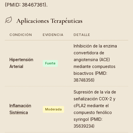
(PMID: 38467361).
Aplicaciones Terapéuticas
CONDICIÓN
EVIDENCIA
DETALLE
Inhibición de la enzima
convertidora de
Hipertensión
angiotensina (ACE)
Fuerte
Arterial
mediante compuestos
bioactivos (PMID:
38748356)
Supresión de la vía de
señalización COX-2 y
Inflamación
cPLA2 mediante el
Moderada
Sistémica
compuesto fenólico
syringol (PMID:
35639234)