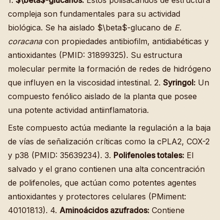
compleja son fundamentales para su actividad
biológica. Se ha aislado $\beta$-glucano de
E.
coracana
con propiedades antibiofilm, antidiabéticas y
antioxidantes (PMID: 31899325). Su estructura
molecular permite la formación de redes de hidrógeno
que influyen en la viscosidad intestinal. 2.
Syringol:
Un
compuesto fenólico aislado de la planta que posee
una potente actividad antiinflamatoria.
Este compuesto actúa mediante la regulación a la baja
de vías de señalización críticas como la cPLA2, COX-2
y p38 (PMID: 35639234). 3.
Polifenoles totales:
El
salvado y el grano contienen una alta concentración
de polifenoles, que actúan como potentes agentes
antioxidantes y protectores celulares (PMiment:
40101813). 4.
Aminoácidos azufrados:
Contiene