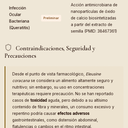
Acción antimicrobiana de
Infección
nanopartículas de óxido
Ocular
de calcio biosintetizadas
Preliminar
Bacteriana
a partir del extracto de
(Queratitis)
semilla (PMID: 38467361)
Contraindicaciones, Seguridad y
Precauciones
Desde el punto de vista farmacológico,
Eleusine
coracana
se considera un alimento altamente seguro y
nutritivo; sin embargo, su uso en concentraciones
terapéuticas requiere precaución. No se han reportado
casos de
toxicidad
aguda, pero debido a su altísimo
contenido de fibra y minerales, un consumo excesivo y
repentino podría causar
efectos adversos
gastrointestinales, como distensión abdominal,
flatulencias o cambios en el ritmo intestinal.