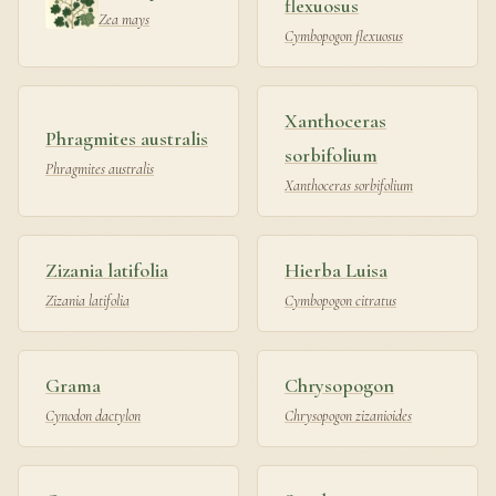
flexuosus
Zea mays
Cymbopogon flexuosus
Xanthoceras
Phragmites australis
sorbifolium
Phragmites australis
Xanthoceras sorbifolium
Zizania latifolia
Hierba Luisa
Zizania latifolia
Cymbopogon citratus
Grama
Chrysopogon
Cynodon dactylon
Chrysopogon zizanioides