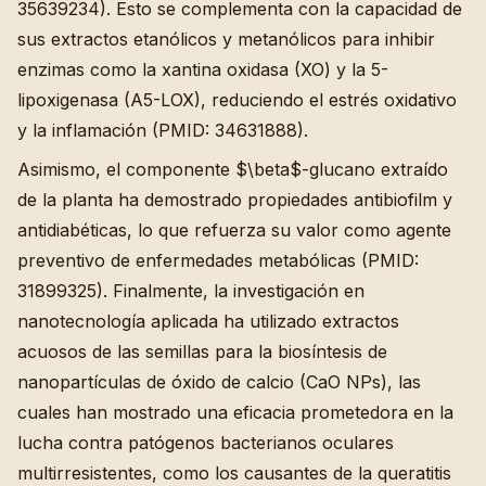
35639234). Esto se complementa con la capacidad de
sus extractos etanólicos y metanólicos para inhibir
enzimas como la xantina oxidasa (XO) y la 5-
lipoxigenasa (A5-LOX), reduciendo el estrés oxidativo
y la inflamación (PMID: 34631888).
Asimismo, el componente $\beta$-glucano extraído
de la planta ha demostrado propiedades antibiofilm y
antidiabéticas, lo que refuerza su valor como agente
preventivo de enfermedades metabólicas (PMID:
31899325). Finalmente, la investigación en
nanotecnología aplicada ha utilizado extractos
acuosos de las semillas para la biosíntesis de
nanopartículas de óxido de calcio (CaO NPs), las
cuales han mostrado una eficacia prometedora en la
lucha contra patógenos bacterianos oculares
multirresistentes, como los causantes de la queratitis