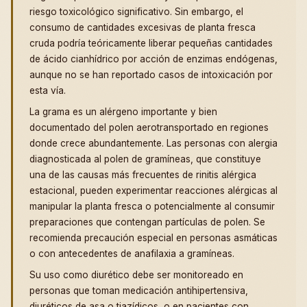
riesgo toxicológico significativo. Sin embargo, el
consumo de cantidades excesivas de planta fresca
cruda podría teóricamente liberar pequeñas cantidades
de ácido cianhídrico por acción de enzimas endógenas,
aunque no se han reportado casos de intoxicación por
esta vía.
La grama es un alérgeno importante y bien
documentado del polen aerotransportado en regiones
donde crece abundantemente. Las personas con alergia
diagnosticada al polen de gramíneas, que constituye
una de las causas más frecuentes de rinitis alérgica
estacional, pueden experimentar reacciones alérgicas al
manipular la planta fresca o potencialmente al consumir
preparaciones que contengan partículas de polen. Se
recomienda precaución especial en personas asmáticas
o con antecedentes de anafilaxia a gramíneas.
Su uso como diurético debe ser monitoreado en
personas que toman medicación antihipertensiva,
diuréticos de asa o tiazídicos, o en pacientes con