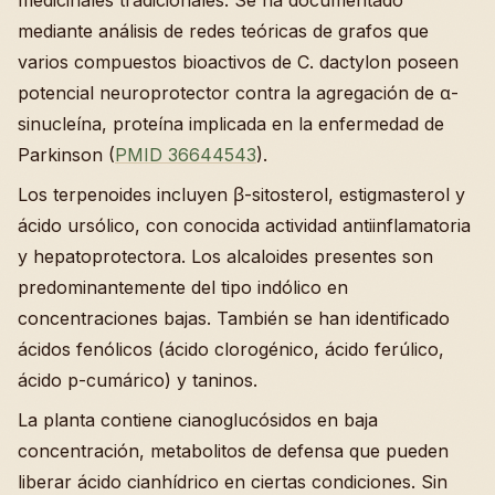
mediante análisis de redes teóricas de grafos que
varios compuestos bioactivos de C. dactylon poseen
potencial neuroprotector contra la agregación de α-
sinucleína, proteína implicada en la enfermedad de
Parkinson (
PMID 36644543
).
Los terpenoides incluyen β-sitosterol, estigmasterol y
ácido ursólico, con conocida actividad antiinflamatoria
y hepatoprotectora. Los alcaloides presentes son
predominantemente del tipo indólico en
concentraciones bajas. También se han identificado
ácidos fenólicos (ácido clorogénico, ácido ferúlico,
ácido p-cumárico) y taninos.
La planta contiene cianoglucósidos en baja
concentración, metabolitos de defensa que pueden
liberar ácido cianhídrico en ciertas condiciones. Sin