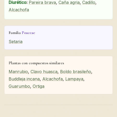
Diurético
:
Pareira brava
,
Caña agria
,
Cadillo
,
Alcachofa
Familia
Poaceae
Setaria
Plantas con compuestos similares
Manrubio
,
Clavo huasca
,
Boldo brasileño
,
Buddleja incana
,
Alcachofa
,
Lampaya
,
Guarumbo
,
Ortiga