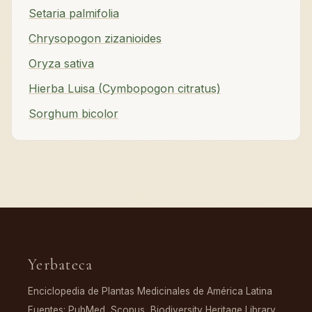
Setaria palmifolia
Chrysopogon zizanioides
Oryza sativa
Hierba Luisa (Cymbopogon citratus)
Sorghum bicolor
Yerbateca
Enciclopedia de Plantas Medicinales de América Latina
Fuentes: PubMed, Scopus, Biodiversity Heritage Library