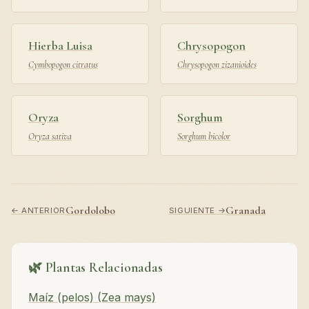
Hierba Luisa
Chrysopogon
Cymbopogon citratus
Chrysopogon zizanioides
Oryza
Sorghum
Oryza sativa
Sorghum bicolor
Gordolobo
Granada
← ANTERIOR
SIGUIENTE →
🌿 Plantas Relacionadas
Maíz (pelos) (Zea mays)