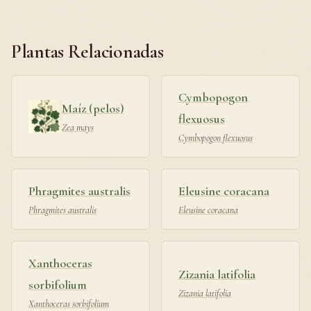
Plantas Relacionadas
Cymbopogon
Maíz (pelos)
flexuosus
Zea mays
Cymbopogon flexuosus
Phragmites australis
Eleusine coracana
Phragmites australis
Eleusine coracana
Xanthoceras
Zizania latifolia
sorbifolium
Zizania latifolia
Xanthoceras sorbifolium