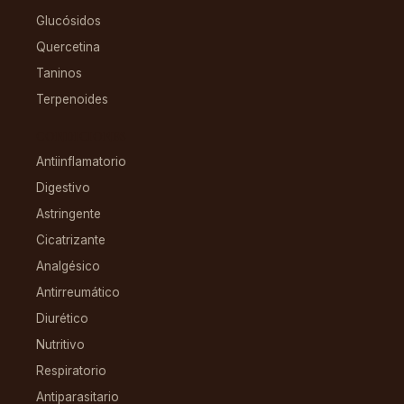
Glucósidos
Quercetina
Taninos
Terpenoides
CONDICIONES
Antiinflamatorio
Digestivo
Astringente
Cicatrizante
Analgésico
Antirreumático
Diurético
Nutritivo
Respiratorio
Antiparasitario