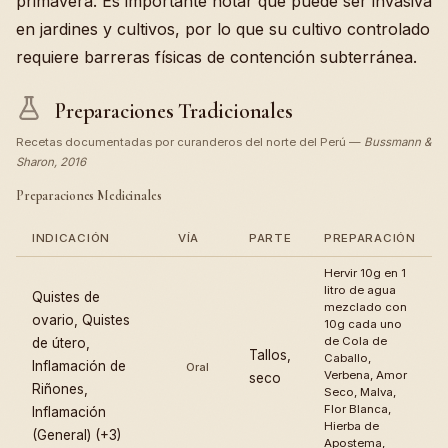
primavera. Es importante notar que puede ser invasiva
en jardines y cultivos, por lo que su cultivo controlado
requiere barreras físicas de contención subterránea.
Preparaciones Tradicionales
Recetas documentadas por curanderos del norte del Perú —
Bussmann &
Sharon, 2016
Preparaciones Medicinales
INDICACIÓN
VÍA
PARTE
PREPARACIÓN
Hervir 10g en 1
litro de agua
Quistes de
mezclado con
ovario, Quistes
10g cada uno
de Cola de
de útero,
Tallos,
Caballo,
Inflamación de
Oral
Verbena, Amor
seco
Riñones,
Seco, Malva,
Flor Blanca,
Inflamación
Hierba de
(General) (+3)
Apostema,