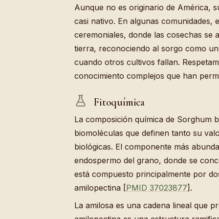
Aunque no es originario de América, s
casi nativo. En algunas comunidades, el
ceremoniales, donde las cosechas se ag
tierra, reconociendo al sorgo como un 
cuando otros cultivos fallan. Respeta
conocimiento complejos que han permit
Fitoquímica
La composición química de Sorghum b
biomoléculas que definen tanto su val
biológicas. El componente más abunda
endospermo del grano, donde se conce
está compuesto principalmente por dos
amilopectina [
PMID 37023877
].
La amilosa es una cadena lineal que pr
amilopectina es una estructura ramific