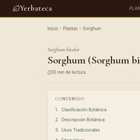
Yerbateca
PLA
Inicio
›
Plantas
›
Sorghum
Sorghum bicolor
Sorghum (Sorghum bico
10 min de lectura
CONTENIDO
Clasificación Botánica
Descripción Botánica
Usos Tradicionales