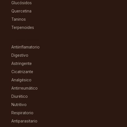
Glucósidos
Quercetina
Taninos
Terpenoides
CONDICIONES
Antiinflamatorio
Digestivo
Astringente
Cicatrizante
Analgésico
Antirreumático
Diurético
Nutritivo
Respiratorio
Antiparasitario