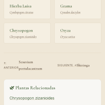
Hierba Luisa
Grama
Cymbopogon citratus
Cynodon dactylon
Chrysopogon
Oryza
Chrysopogon zizanioides
Oryza sativa
Sesuvium
←
Shiringa
SIGUIENTE →
ANTERIOR
portulacastrum
🌿 Plantas Relacionadas
Chrysopogon zizanioides