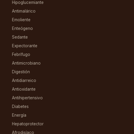
Hipoglucemiante
Antimalárico
Emoliente
Enteógeno
Sedante
Expectorante
Febrífugo
Antimicrobiano
Digestión
Antidiarreico
Antioxidante
Antihipertensivo
Diabetes
Energía
Hepatoprotector
Afrodisíaco