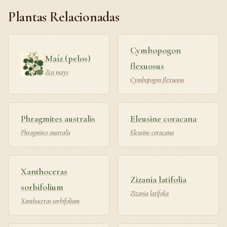
Plantas Relacionadas
Cymbopogon
Maíz (pelos)
flexuosus
Zea mays
Cymbopogon flexuosus
Phragmites australis
Eleusine coracana
Phragmites australis
Eleusine coracana
Xanthoceras
Zizania latifolia
sorbifolium
Zizania latifolia
Xanthoceras sorbifolium