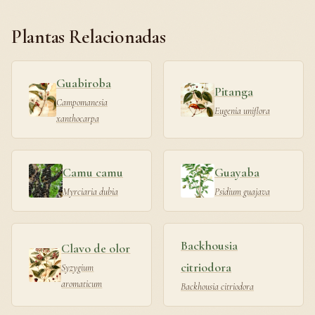
Plantas Relacionadas
Guabiroba
Pitanga
Campomanesia
Eugenia uniflora
xanthocarpa
Camu camu
Guayaba
Myrciaria dubia
Psidium guajava
Backhousia
Clavo de olor
citriodora
Syzygium
aromaticum
Backhousia citriodora