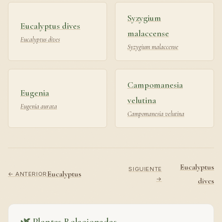
Syzygium
Eucalyptus dives
malaccense
Eucalyptus dives
Syzygium malaccense
Campomanesia
Eugenia
velutina
Eugenia aurata
Campomanesia velutina
Eucalyptus
SIGUIENTE
Eucalyptus
← ANTERIOR
→
dives