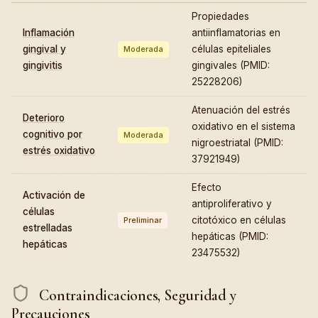
Propiedades
Inflamación
antiinflamatorias en
gingival y
células epiteliales
Moderada
gingivitis
gingivales (PMID:
25228206)
Atenuación del estrés
Deterioro
oxidativo en el sistema
cognitivo por
Moderada
nigroestriatal (PMID:
estrés oxidativo
37921949)
Efecto
Activación de
antiproliferativo y
células
citotóxico en células
Preliminar
estrelladas
hepáticas (PMID:
hepáticas
23475532)
Contraindicaciones, Seguridad y
Precauciones