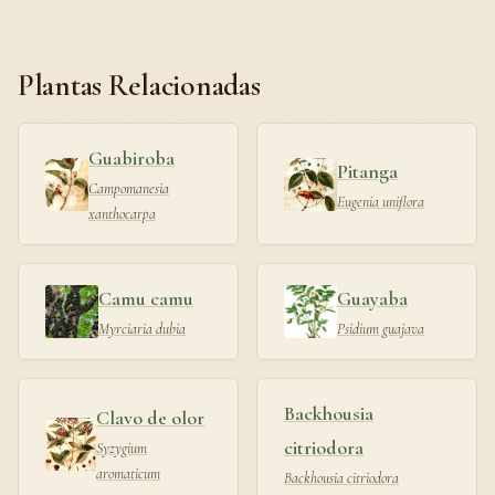
Plantas Relacionadas
Guabiroba
Pitanga
Campomanesia
Eugenia uniflora
xanthocarpa
Camu camu
Guayaba
Myrciaria dubia
Psidium guajava
Backhousia
Clavo de olor
citriodora
Syzygium
aromaticum
Backhousia citriodora