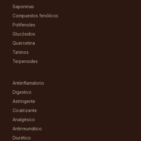
Saponinas
Compuestos fenólicos
Polifenoles
Glucósidos
Quercetina
Taninos
Terpenoides
CONDICIONES
Antiinflamatorio
Digestivo
Astringente
Cicatrizante
Analgésico
Antirreumático
Diurético