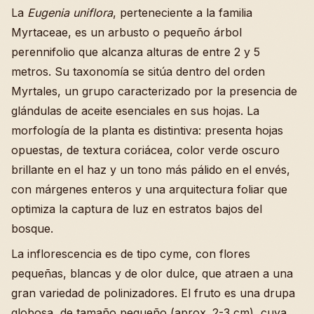
La
Eugenia uniflora
, perteneciente a la familia
Myrtaceae, es un arbusto o pequeño árbol
perennifolio que alcanza alturas de entre 2 y 5
metros. Su taxonomía se sitúa dentro del orden
Myrtales, un grupo caracterizado por la presencia de
glándulas de aceite esenciales en sus hojas. La
morfología de la planta es distintiva: presenta hojas
opuestas, de textura coriácea, color verde oscuro
brillante en el haz y un tono más pálido en el envés,
con márgenes enteros y una arquitectura foliar que
optimiza la captura de luz en estratos bajos del
bosque.
La inflorescencia es de tipo cyme, con flores
pequeñas, blancas y de olor dulce, que atraen a una
gran variedad de polinizadores. El fruto es una drupa
globosa, de tamaño pequeño (aprox. 2-3 cm), cuya