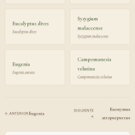
Syzygium
Eucalyptus dives
malaccense
Eucalyptus dives
Syzygium malaccense
Campomanesia
Eugenia
velutina
Eugenia aurata
Campomanesia velutina
Euonymus
SIGUIENTE
Eugenia
← ANTERIOR
→
atropurpureus