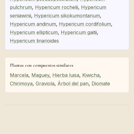
pulchrum
,
Hypericum rochelii
,
Hypericum
seniawinii
,
Hypericum sikokumontanum
,
Hypericum andinum
,
Hypericum cordifolium
,
Hypericum ellipticum
,
Hypericum gaitii
,
Hypericum linarioides
Plantas con compuestos similares
Marcela
,
Maguey
,
Hierba luisa
,
Kiwicha
,
Chirimoya
,
Graviola
,
Árbol del pan
,
Diomate