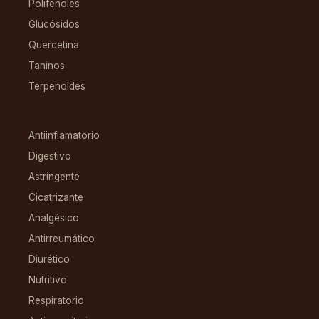
Polifenoles
Glucósidos
Quercetina
Taninos
Terpenoides
CONDICIONES
Antiinflamatorio
Digestivo
Astringente
Cicatrizante
Analgésico
Antirreumático
Diurético
Nutritivo
Respiratorio