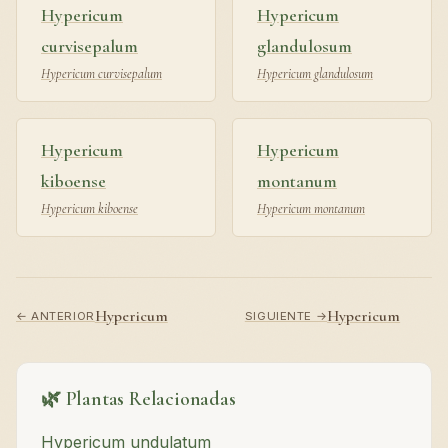
Hypericum
Hypericum
curvisepalum
glandulosum
Hypericum curvisepalum
Hypericum glandulosum
Hypericum
Hypericum
kiboense
montanum
Hypericum kiboense
Hypericum montanum
Hypericum
Hypericum
← ANTERIOR
SIGUIENTE →
🌿 Plantas Relacionadas
Hypericum undulatum