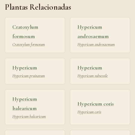
Plantas Relacionadas
Cratoxylum
Hypericum
formosum
androsaemum
Cratoxylum formosum
Hypericum androsaemum
Hypericum
Hypericum
Hypericum pruinatum
Hypericum subsessile
Hypericum
Hypericum coris
balearicum
Hypericum coris
Hypericum balearicum