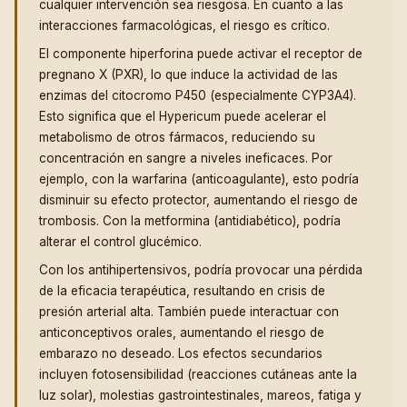
cualquier intervención sea riesgosa. En cuanto a las
interacciones farmacológicas, el riesgo es crítico.
El componente hiperforina puede activar el receptor de
pregnano X (PXR), lo que induce la actividad de las
enzimas del citocromo P450 (especialmente CYP3A4).
Esto significa que el Hypericum puede acelerar el
metabolismo de otros fármacos, reduciendo su
concentración en sangre a niveles ineficaces. Por
ejemplo, con la warfarina (anticoagulante), esto podría
disminuir su efecto protector, aumentando el riesgo de
trombosis. Con la metformina (antidiabético), podría
alterar el control glucémico.
Con los antihipertensivos, podría provocar una pérdida
de la eficacia terapéutica, resultando en crisis de
presión arterial alta. También puede interactuar con
anticonceptivos orales, aumentando el riesgo de
embarazo no deseado. Los efectos secundarios
incluyen fotosensibilidad (reacciones cutáneas ante la
luz solar), molestias gastrointestinales, mareos, fatiga y