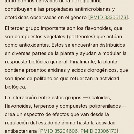
junto con los derivados de la floroglucinol,
contribuyen a las propiedades antimicrobianas y
citotóxicas observadas en el género [
PMID 33306173
].
El tercer grupo importante son los flavonoides, que
son compuestos vegetales (polifenoles) que actúan
como antioxidantes. Estos se encuentran distribuidos
en diversas partes de la planta y ayudan a modular la
respuesta biológica general. Finalmente, la planta
contiene proantocianidinas y ácidos clorogénicos, que
son tipos de polifenoles que refuerzan la actividad
biológica.
La interacción entre estos grupos —alcaloides,
flavonoides, terpenos y compuestos poliprenilados—
crea un espectro de efectos que van desde la
regulación del estado de ánimo hasta la actividad
antibacteriana [
PMID 35294606
,
PMID 33306173
].