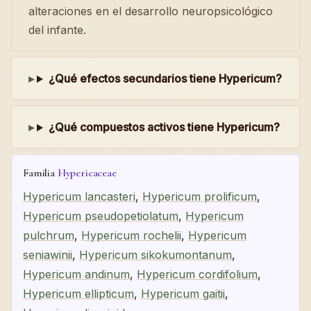
alteraciones en el desarrollo neuropsicológico
del infante.
¿Qué efectos secundarios tiene Hypericum?
¿Qué compuestos activos tiene Hypericum?
Familia
Hypericaceae
Hypericum lancasteri
,
Hypericum prolificum
,
Hypericum pseudopetiolatum
,
Hypericum
pulchrum
,
Hypericum rochelii
,
Hypericum
seniawinii
,
Hypericum sikokumontanum
,
Hypericum andinum
,
Hypericum cordifolium
,
Hypericum ellipticum
,
Hypericum gaitii
,