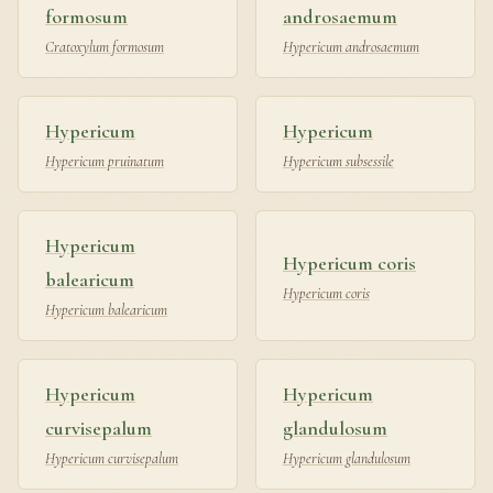
formosum
androsaemum
Cratoxylum formosum
Hypericum androsaemum
Hypericum
Hypericum
Hypericum pruinatum
Hypericum subsessile
Hypericum
Hypericum coris
balearicum
Hypericum coris
Hypericum balearicum
Hypericum
Hypericum
curvisepalum
glandulosum
Hypericum curvisepalum
Hypericum glandulosum