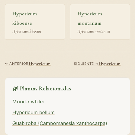
Hypericum
Hypericum
kiboense
montanum
Hypericum kiboense
Hypericum montanum
Hypericum
Hypericum
← ANTERIOR
SIGUIENTE →
🌿 Plantas Relacionadas
Mondia whitei
Hypericum bellum
Guabiroba (Campomanesia xanthocarpa)