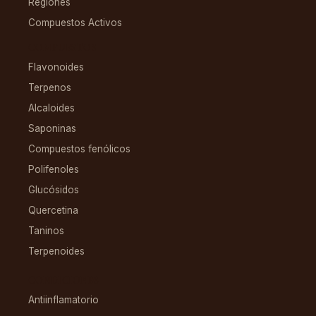
Regiones
Compuestos Activos
COMPUESTOS
Flavonoides
Terpenos
Alcaloides
Saponinas
Compuestos fenólicos
Polifenoles
Glucósidos
Quercetina
Taninos
Terpenoides
CONDICIONES
Antiinflamatorio