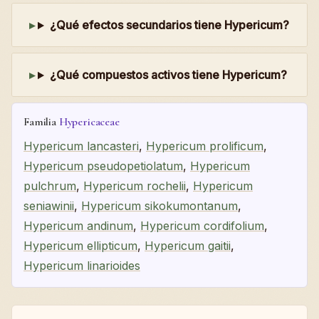
¿Qué efectos secundarios tiene Hypericum?
¿Qué compuestos activos tiene Hypericum?
Familia
Hypericaceae
Hypericum lancasteri
,
Hypericum prolificum
,
Hypericum pseudopetiolatum
,
Hypericum
pulchrum
,
Hypericum rochelii
,
Hypericum
seniawinii
,
Hypericum sikokumontanum
,
Hypericum andinum
,
Hypericum cordifolium
,
Hypericum ellipticum
,
Hypericum gaitii
,
Hypericum linarioides