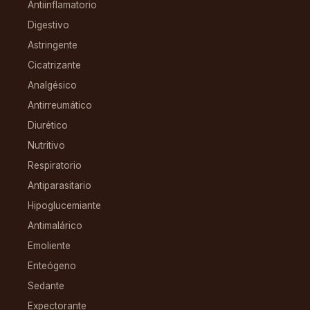
Antiinflamatorio
Digestivo
Astringente
Cicatrizante
Analgésico
Antirreumático
Diurético
Nutritivo
Respiratorio
Antiparasitario
Hipoglucemiante
Antimalárico
Emoliente
Enteógeno
Sedante
Expectorante