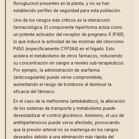
floroglucinol presentes en la planta, y no se han
establecido perfiles de seguridad para esta población.
Uno de los riesgos más críticos es la interacción
farmacológica. El componente hiperforina actúa como
un potente activador del receptor de pregnano X (PXR),
lo que induce la actividad de las enzimas del citocromo
P450 (específicamente CYP3A4) en el hígado. Esto
acelera el metabolismo de otros fármacos, reduciendo
su concentración en sangre a niveles sub-terapéuticos.
Por ejemplo, la administración de warfarina
(anticoagulante) puede verse comprometida,
aumentando el riesgo de trombosis al disminuir la
eficacia del fármaco.
En el caso de la metformina (antidiabético), la alteración
de los sistemas de transporte y metabolismo puede
desestabilizar el control glucémico. Asimismo, el uso de
antihipertensivos puede verse afectado, provocando
que la presión arterial no se mantenga en los rangos
deseados debido a una eliminación más rápida del