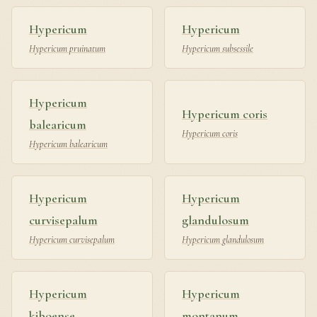
Hypericum
Hypericum
Hypericum pruinatum
Hypericum subsessile
Hypericum
Hypericum coris
balearicum
Hypericum coris
Hypericum balearicum
Hypericum
Hypericum
curvisepalum
glandulosum
Hypericum curvisepalum
Hypericum glandulosum
Hypericum
Hypericum
kiboense
montanum