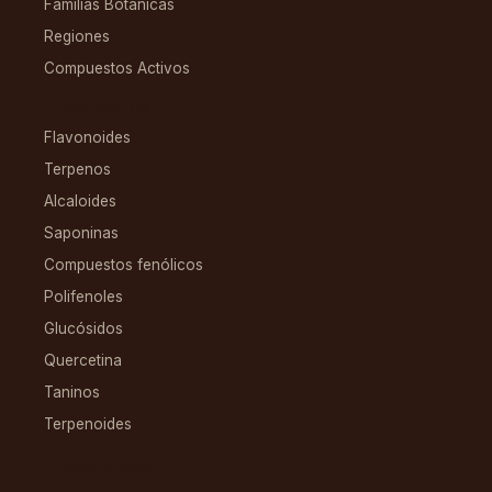
Familias Botánicas
Regiones
Compuestos Activos
COMPUESTOS
Flavonoides
Terpenos
Alcaloides
Saponinas
Compuestos fenólicos
Polifenoles
Glucósidos
Quercetina
Taninos
Terpenoides
CONDICIONES