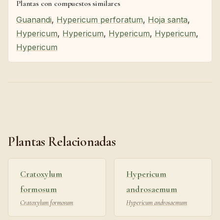
Plantas con compuestos similares
Guanandi
,
Hypericum perforatum
,
Hoja santa
,
Hypericum
,
Hypericum
,
Hypericum
,
Hypericum
,
Hypericum
Plantas Relacionadas
Cratoxylum
Hypericum
formosum
androsaemum
Cratoxylum formosum
Hypericum androsaemum