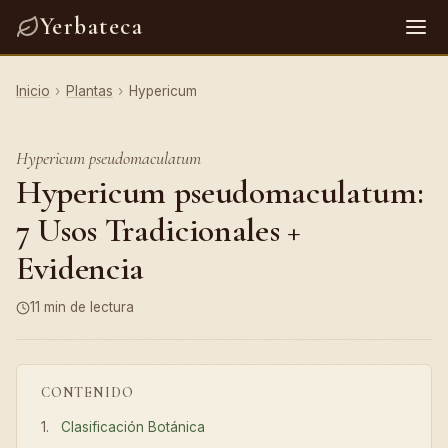
Yerbateca
Inicio
›
Plantas
›
Hypericum
Hypericum pseudomaculatum
Hypericum pseudomaculatum:
7 Usos Tradicionales +
Evidencia
11 min de lectura
CONTENIDO
Clasificación Botánica