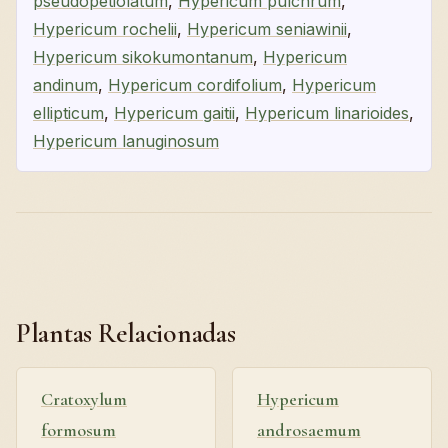
pseudopetiolatum
,
Hypericum pulchrum
,
Hypericum rochelii
,
Hypericum seniawinii
,
Hypericum sikokumontanum
,
Hypericum
andinum
,
Hypericum cordifolium
,
Hypericum
ellipticum
,
Hypericum gaitii
,
Hypericum linarioides
,
Hypericum lanuginosum
Plantas Relacionadas
Cratoxylum
Hypericum
formosum
androsaemum