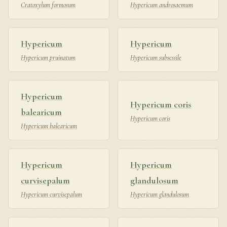
Cratoxylum formosum
Hypericum androsaemum
Hypericum
Hypericum
Hypericum pruinatum
Hypericum subsessile
Hypericum
Hypericum coris
balearicum
Hypericum coris
Hypericum balearicum
Hypericum
Hypericum
curvisepalum
glandulosum
Hypericum curvisepalum
Hypericum glandulosum