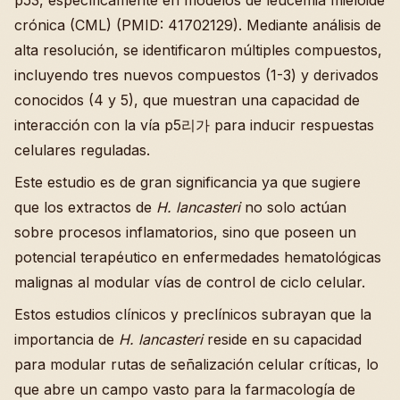
p53, específicamente en modelos de leucemia mieloide
crónica (CML) (PMID: 41702129). Mediante análisis de
alta resolución, se identificaron múltiples compuestos,
incluyendo tres nuevos compuestos (1-3) y derivados
conocidos (4 y 5), que muestran una capacidad de
interacción con la vía p5리가 para inducir respuestas
celulares reguladas.
Este estudio es de gran significancia ya que sugiere
que los extractos de
H. lancasteri
no solo actúan
sobre procesos inflamatorios, sino que poseen un
potencial terapéutico en enfermedades hematológicas
malignas al modular vías de control de ciclo celular.
Estos estudios clínicos y preclínicos subrayan que la
importancia de
H. lancasteri
reside en su capacidad
para modular rutas de señalización celular críticas, lo
que abre un campo vasto para la farmacología de