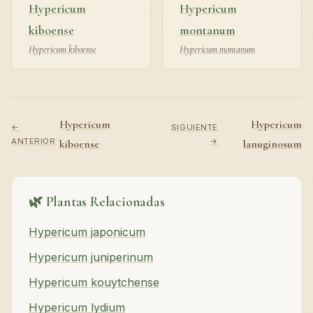
Hypericum
Hypericum
kiboense
montanum
Hypericum kiboense
Hypericum montanum
Hypericum
Hypericum
←
SIGUIENTE
ANTERIOR
→
kiboense
lanuginosum
🌿 Plantas Relacionadas
Hypericum japonicum
Hypericum juniperinum
Hypericum kouytchense
Hypericum lydium