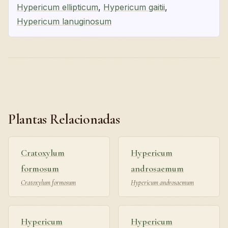
Hypericum ellipticum
,
Hypericum gaitii
,
Hypericum lanuginosum
Plantas Relacionadas
Cratoxylum
Hypericum
formosum
androsaemum
Cratoxylum formosum
Hypericum androsaemum
Hypericum
Hypericum