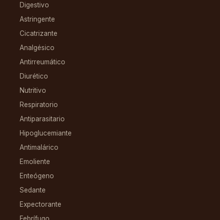
Digestivo
Astringente
Cicatrizante
Analgésico
Antirreumático
Diurético
Nutritivo
Respiratorio
Antiparasitario
Hipoglucemiante
Antimalárico
Emoliente
Enteógeno
Sedante
Expectorante
Febrífugo