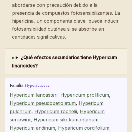
abordarse con precaución debido a la
presencia de compuestos fotosensibilizantes. La
hipericina, un componente clave, puede inducir
fotosensibilidad cutánea si se absorbe en
cantidades significativas.
¿Qué efectos secundarios tiene Hypericum
linarioides?
Familia
Hypericaceae
Hypericum lancasteri
,
Hypericum prolificum
,
Hypericum pseudopetiolatum
,
Hypericum
pulchrum
,
Hypericum rochelii
,
Hypericum
seniawinii
,
Hypericum sikokumontanum
,
Hypericum andinum
,
Hypericum cordifolium
,