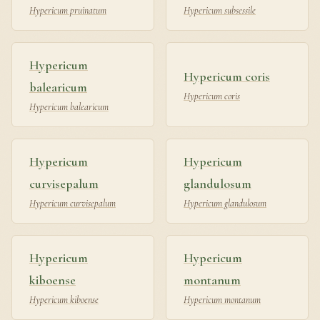
Hypericum pruinatum
Hypericum subsessile
Hypericum
Hypericum coris
balearicum
Hypericum coris
Hypericum balearicum
Hypericum
Hypericum
curvisepalum
glandulosum
Hypericum curvisepalum
Hypericum glandulosum
Hypericum
Hypericum
kiboense
montanum
Hypericum kiboense
Hypericum montanum