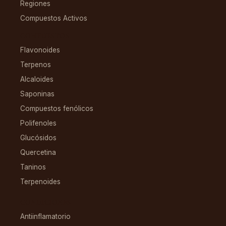
Regiones
Compuestos Activos
COMPUESTOS
Flavonoides
Terpenos
Alcaloides
Saponinas
Compuestos fenólicos
Polifenoles
Glucósidos
Quercetina
Taninos
Terpenoides
CONDICIONES
Antiinflamatorio