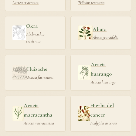
Larrea tridentata
Tribulus terrestris
Okra
Abuta
Abelmoschus
Abuta grandifolia
esculentus
Acacia
Huizache
huarango
Acacia farnesiana
Acacia huarango
Acacia
Hierba del
macracantha
cáncer
Acacia macracantha
Acalypha arvensis