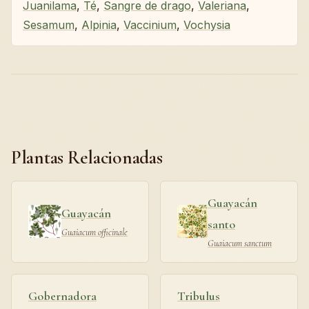
Juanilama
,
Té
,
Sangre de drago
,
Valeriana
,
Sesamum
,
Alpinia
,
Vaccinium
,
Vochysia
Plantas Relacionadas
Guayacán
Guayacán
santo
Guaiacum officinale
Guaiacum sanctum
Gobernadora
Tribulus