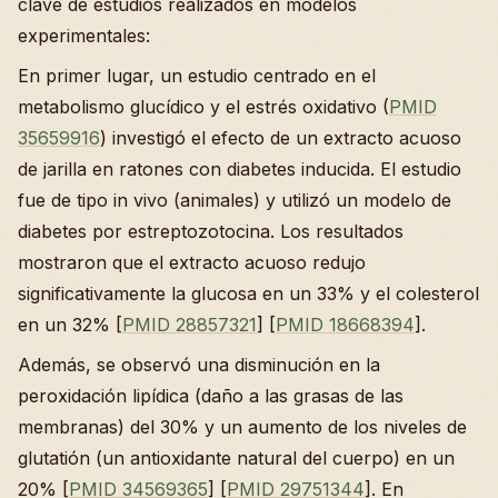
clave de estudios realizados en modelos
experimentales:
En primer lugar, un estudio centrado en el
metabolismo glucídico y el estrés oxidativo (
PMID
35659916
) investigó el efecto de un extracto acuoso
de jarilla en ratones con diabetes inducida. El estudio
fue de tipo in vivo (animales) y utilizó un modelo de
diabetes por estreptozotocina. Los resultados
mostraron que el extracto acuoso redujo
significativamente la glucosa en un 33% y el colesterol
en un 32% [
PMID 28857321
] [
PMID 18668394
].
Además, se observó una disminución en la
peroxidación lipídica (daño a las grasas de las
membranas) del 30% y un aumento de los niveles de
glutatión (un antioxidante natural del cuerpo) en un
20% [
PMID 34569365
] [
PMID 29751344
]. En