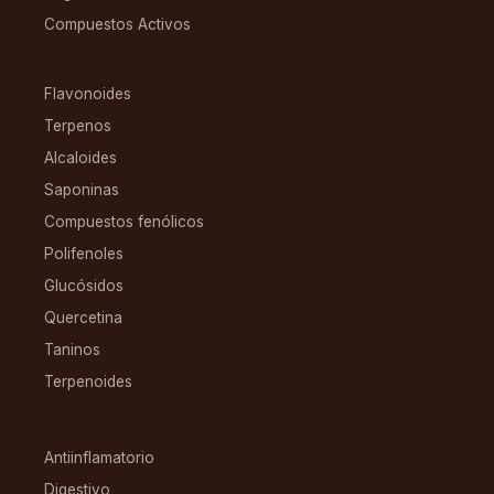
Compuestos Activos
COMPUESTOS
Flavonoides
Terpenos
Alcaloides
Saponinas
Compuestos fenólicos
Polifenoles
Glucósidos
Quercetina
Taninos
Terpenoides
CONDICIONES
Antiinflamatorio
Digestivo