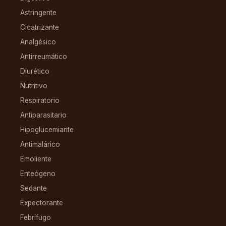
Astringente
Cicatrizante
Analgésico
Antirreumático
Diurético
Nutritivo
Respiratorio
Antiparasitario
Hipoglucemiante
Antimalárico
Emoliente
Enteógeno
Sedante
Expectorante
Febrífugo