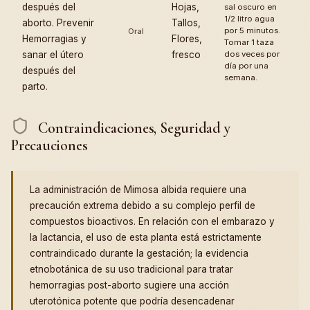
después del
Hojas,
sal oscuro en
1/2 litro agua
aborto. Prevenir
Tallos,
por 5 minutos.
Oral
Hemorragias y
Flores,
Tomar 1 taza
sanar el útero
fresco
dos veces por
día por una
después del
semana.
parto.
Contraindicaciones, Seguridad y
Precauciones
La administración de Mimosa albida requiere una
precaución extrema debido a su complejo perfil de
compuestos bioactivos. En relación con el embarazo y
la lactancia, el uso de esta planta está estrictamente
contraindicado durante la gestación; la evidencia
etnobotánica de su uso tradicional para tratar
hemorragias post-aborto sugiere una acción
uterotónica potente que podría desencadenar