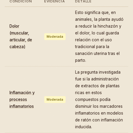
CONDICIÓN
EVIDENCIA
DETALLE
Esto significa que, en
animales, la planta ayudó
Dolor
a reducir la hinchazón y
(muscular,
el dolor, lo cual guarda
Moderada
articular, de
relación con el uso
cabeza)
tradicional para la
sanación uterina tras el
parto.
La pregunta investigada
fue si la administración
de extractos de plantas
Inflamación y
ricas en estos
procesos
compuestos podía
Moderada
inflamatorios
disminuir los marcadores
inflamatorios en modelos
de ratón con inflamación
inducida.