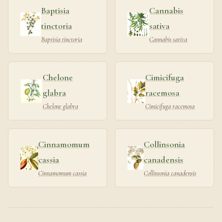
Baptisia
Cannabis
tinctoria
sativa
Baptisia tinctoria
Cannabis sativa
Chelone
Cimicifuga
glabra
racemosa
Chelone glabra
Cimicifuga racemosa
Cinnamomum
Collinsonia
cassia
canadensis
Cinnamomum cassia
Collinsonia canadensis