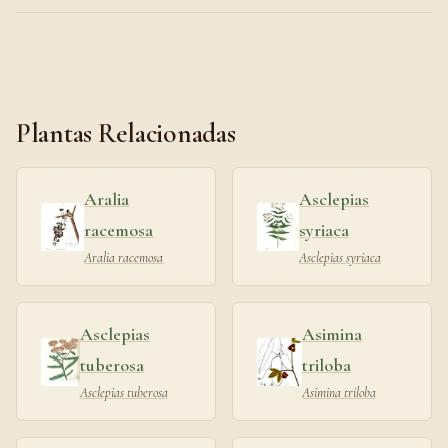
Plantas Relacionadas
Aralia
Asclepias
racemosa
syriaca
Aralia racemosa
Asclepias syriaca
Asclepias
Asimina
tuberosa
triloba
Asclepias tuberosa
Asimina triloba