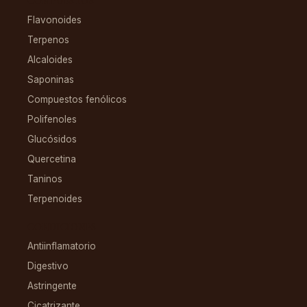
COMPUESTOS
Flavonoides
Terpenos
Alcaloides
Saponinas
Compuestos fenólicos
Polifenoles
Glucósidos
Quercetina
Taninos
Terpenoides
CONDICIONES
Antiinflamatorio
Digestivo
Astringente
Cicatrizante