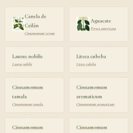
Canela de
Aguacate
Ceilán
Persea americana
Cinnamomum verum
Laurus nobilis
Litsea cubeba
Laurus nobilis
Litsea cubeba
Cinnamomum
Cinnamomum
tamala
aromaticum
Cinnamomum tamala
Cinnamomum aromaticum
Cinnamomum
Cinnamomum