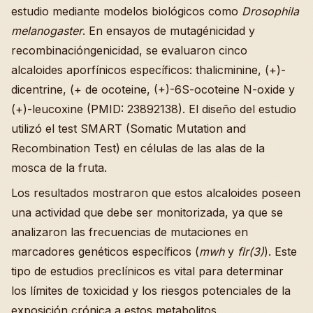
estudio mediante modelos biológicos como
Drosophila
melanogaster
. En ensayos de mutagénicidad y
recombinacióngenicidad, se evaluaron cinco
alcaloides aporfínicos específicos: thalicminine, (+)-
dicentrine, (+ de ocoteine, (+)-6S-ocoteine N-oxide y
(+)-leucoxine (PMID: 23892138). El diseño del estudio
utilizó el test SMART (Somatic Mutation and
Recombination Test) en células de las alas de la
mosca de la fruta.
Los resultados mostraron que estos alcaloides poseen
una actividad que debe ser monitorizada, ya que se
analizaron las frecuencias de mutaciones en
marcadores genéticos específicos (
mwh
y
flr(3)
). Este
tipo de estudios preclínicos es vital para determinar
los límites de toxicidad y los riesgos potenciales de la
exposición crónica a estos metabolitos,