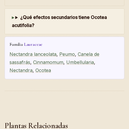
¿Qué efectos secundarios tiene Ocotea
acutifolia?
Familia
Lauraceae
Nectandra lanceolata
,
Peumo
,
Canela de
sassafrás
,
Cinnamomum
,
Umbellularia
,
Nectandra
,
Ocotea
Plantas Relacionadas