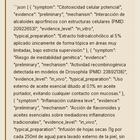
```json [ { "symptom": "Citotoxicidad celular potencial",
"evidence": "preliminary", "mechanism": "Interacción de
alcaloides aporfínicos con estructuras celulares (PMID:
20922653)", "evidence_level": "in_vitro",
"typical_preparation": "Extracto hidroalcohólico al 5%
aplicado únicamente de forma tópica en áreas muy
limitadas, bajo estricta supervisión." }, { "symptom":
"Riesgo de inestabilidad genética", "evidence":
"preliminary", "mechanism": "Actividad recombinogénica
detectada en modelos de Drosophila (PMID: 23892138)",
"evidence_level": "in_vivo", "typical_preparation": "Uso
externo de aceite esencial diluido al 0.1% en aceite
portador, evitando cualquier contacto con mucosas." },
{ "symptom": "Inflamación cutánea leve", "evidence":
"preliminary", "mechanism": "Acción de flavonoides y
aceites esenciales sobre mediadores inflamatorios
tradicionales", "evidence_level": "in_vivo",
"typical_preparation": "Infusión de hojas secas (1g por
cada 250ml de agua) para lavado externo de la piel, sin