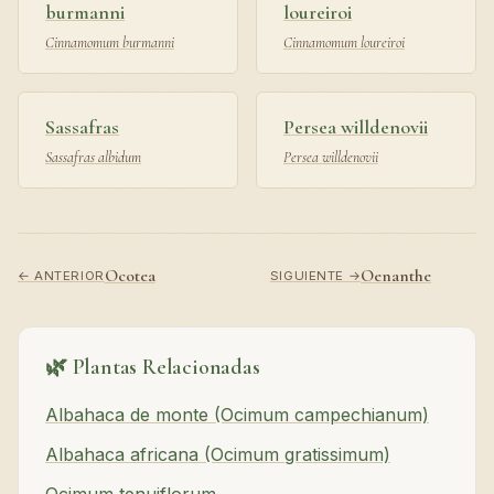
burmanni
loureiroi
Cinnamomum burmanni
Cinnamomum loureiroi
Sassafras
Persea willdenovii
Sassafras albidum
Persea willdenovii
Ocotea
Oenanthe
← ANTERIOR
SIGUIENTE →
🌿 Plantas Relacionadas
Albahaca de monte (Ocimum campechianum)
Albahaca africana (Ocimum gratissimum)
Ocimum tenuiflorum