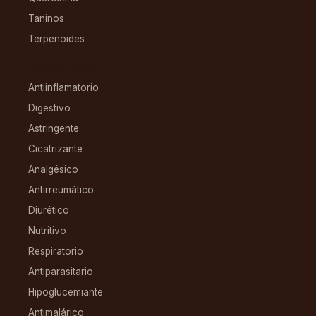
Taninos
Terpenoides
CONDICIONES
Antiinflamatorio
Digestivo
Astringente
Cicatrizante
Analgésico
Antirreumático
Diurético
Nutritivo
Respiratorio
Antiparasitario
Hipoglucemiante
Antimalárico