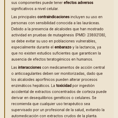
sus componentes puede tener
efectos adversos
significativos a nivel celular.
Las principales
contraindicaciones
incluyen su uso en
personas con sensibilidad conocida a las lauráceas.
Debido a la presencia de alcaloides que han mostrado
actividad en pruebas de mutagénesis (PMID: 23892138),
se debe evitar su uso en poblaciones vulnerables,
especialmente durante el
embarazo
y la lactancia, ya
que no existen estudios suficientes que garanticen la
ausencia de efectos teratogénicos en humanos.
Las
interacciones
con medicamentos de acción central
o anticoagulantes deben ser monitorizadas, dado que
los alcaloides aporfínicos pueden alterar procesos
enzimáticos hepáticos. La
toxicidad
por ingestión
accidental de extractos concentrados de corteza puede
derivar en desequilibrios genéticos o celulares. Se
recomienda que cualquier uso terapéutico sea
supervisado por un profesional de la salud, evitando la
automedicación con extractos crudos de la planta.