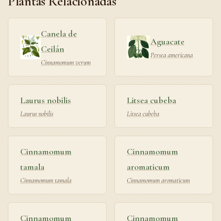
Plantas Relacionadas
Canela de
Aguacate
Ceilán
Persea americana
Cinnamomum verum
Laurus nobilis
Litsea cubeba
Laurus nobilis
Litsea cubeba
Cinnamomum
Cinnamomum
tamala
aromaticum
Cinnamomum tamala
Cinnamomum aromaticum
Cinnamomum
Cinnamomum