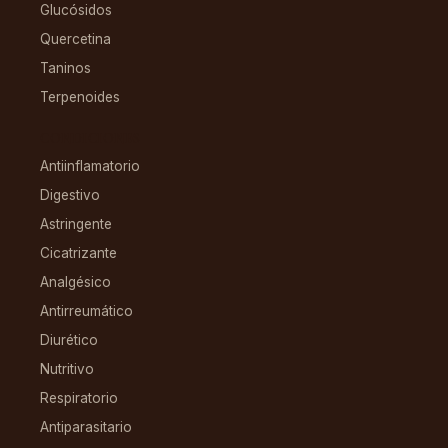
Glucósidos
Quercetina
Taninos
Terpenoides
CONDICIONES
Antiinflamatorio
Digestivo
Astringente
Cicatrizante
Analgésico
Antirreumático
Diurético
Nutritivo
Respiratorio
Antiparasitario