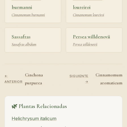
burmanni
loureiroi
Cinnamomum burmanni
Cinnamomum loureiroi
Sassafras
Persea willdenovii
Sassafras albidum
Persea willdenovii
Cinchona
Cinnamomum
←
SIGUIENTE
ANTERIOR
→
purpurea
aromaticum
🌿 Plantas Relacionadas
Helichrysum italicum