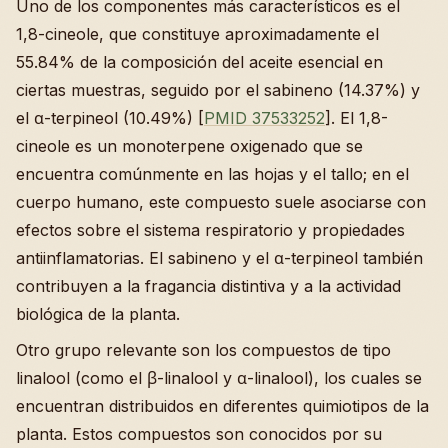
Uno de los componentes más característicos es el
1,8-cineole, que constituye aproximadamente el
55.84% de la composición del aceite esencial en
ciertas muestras, seguido por el sabineno (14.37%) y
el α-terpineol (10.49%) [
PMID 37533252
]. El 1,8-
cineole es un monoterpene oxigenado que se
encuentra comúnmente en las hojas y el tallo; en el
cuerpo humano, este compuesto suele asociarse con
efectos sobre el sistema respiratorio y propiedades
antiinflamatorias. El sabineno y el α-terpineol también
contribuyen a la fragancia distintiva y a la actividad
biológica de la planta.
Otro grupo relevante son los compuestos de tipo
linalool (como el β-linalool y α-linalool), los cuales se
encuentran distribuidos en diferentes quimiotipos de la
planta. Estos compuestos son conocidos por su