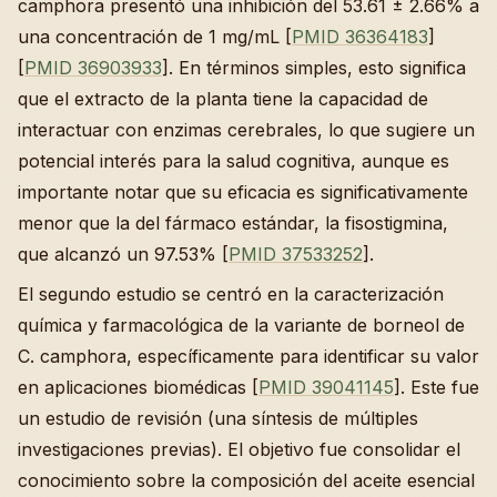
camphora presentó una inhibición del 53.61 ± 2.66% a
una concentración de 1 mg/mL [
PMID 36364183
]
[
PMID 36903933
]. En términos simples, esto significa
que el extracto de la planta tiene la capacidad de
interactuar con enzimas cerebrales, lo que sugiere un
potencial interés para la salud cognitiva, aunque es
importante notar que su eficacia es significativamente
menor que la del fármaco estándar, la fisostigmina,
que alcanzó un 97.53% [
PMID 37533252
].
El segundo estudio se centró en la caracterización
química y farmacológica de la variante de borneol de
C. camphora, específicamente para identificar su valor
en aplicaciones biomédicas [
PMID 39041145
]. Este fue
un estudio de revisión (una síntesis de múltiples
investigaciones previas). El objetivo fue consolidar el
conocimiento sobre la composición del aceite esencial