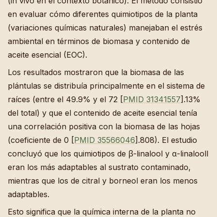
(in vivo en el contexto botánico). El método consistió
en evaluar cómo diferentes quimiotipos de la planta
(variaciones químicas naturales) manejaban el estrés
ambiental en términos de biomasa y contenido de
aceite esencial (EOC).
Los resultados mostraron que la biomasa de las
plántulas se distribuía principalmente en el sistema de
raíces (entre el 49.9% y el 72 [
PMID 31341557
].13%
del total) y que el contenido de aceite esencial tenía
una correlación positiva con la biomasa de las hojas
(coeficiente de 0 [
PMID 35566046
].808). El estudio
concluyó que los quimiotipos de β-linalool y α-linaloolI
eran los más adaptables al sustrato contaminado,
mientras que los de citral y borneol eran los menos
adaptables.
Esto significa que la química interna de la planta no