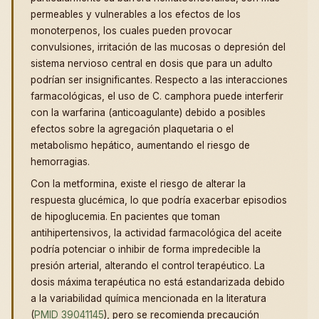
permeables y vulnerables a los efectos de los
monoterpenos, los cuales pueden provocar
convulsiones, irritación de las mucosas o depresión del
sistema nervioso central en dosis que para un adulto
podrían ser insignificantes. Respecto a las interacciones
farmacológicas, el uso de C. camphora puede interferir
con la warfarina (anticoagulante) debido a posibles
efectos sobre la agregación plaquetaria o el
metabolismo hepático, aumentando el riesgo de
hemorragias.
Con la metformina, existe el riesgo de alterar la
respuesta glucémica, lo que podría exacerbar episodios
de hipoglucemia. En pacientes que toman
antihipertensivos, la actividad farmacológica del aceite
podría potenciar o inhibir de forma impredecible la
presión arterial, alterando el control terapéutico. La
dosis máxima terapéutica no está estandarizada debido
a la variabilidad química mencionada en la literatura
(
PMID 39041145
), pero se recomienda precaución