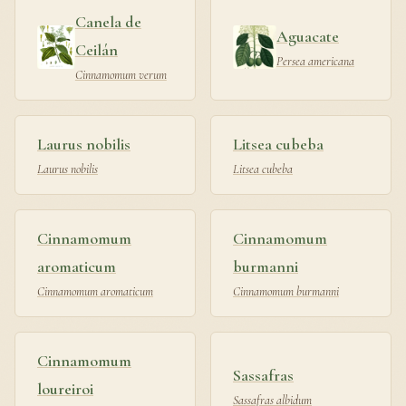
Canela de
Aguacate
Ceilán
Persea americana
Cinnamomum verum
Laurus nobilis
Litsea cubeba
Laurus nobilis
Litsea cubeba
Cinnamomum
Cinnamomum
aromaticum
burmanni
Cinnamomum aromaticum
Cinnamomum burmanni
Cinnamomum
Sassafras
loureiroi
Sassafras albidum