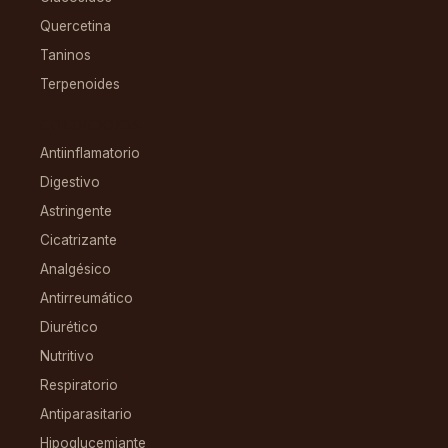
Quercetina
Taninos
Terpenoides
CONDICIONES
Antiinflamatorio
Digestivo
Astringente
Cicatrizante
Analgésico
Antirreumático
Diurético
Nutritivo
Respiratorio
Antiparasitario
Hipoglucemiante