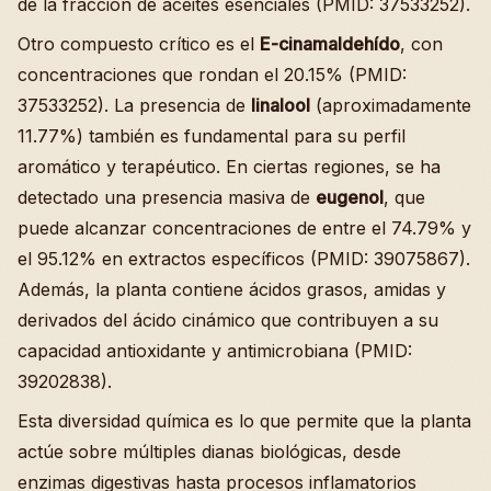
de la fracción de aceites esenciales (PMID: 37533252).
Otro compuesto crítico es el
E-cinamaldehído
, con
concentraciones que rondan el 20.15% (PMID:
37533252). La presencia de
linalool
(aproximadamente
11.77%) también es fundamental para su perfil
aromático y terapéutico. En ciertas regiones, se ha
detectado una presencia masiva de
eugenol
, que
puede alcanzar concentraciones de entre el 74.79% y
el 95.12% en extractos específicos (PMID: 39075867).
Además, la planta contiene ácidos grasos, amidas y
derivados del ácido cinámico que contribuyen a su
capacidad antioxidante y antimicrobiana (PMID:
39202838).
Esta diversidad química es lo que permite que la planta
actúe sobre múltiples dianas biológicas, desde
enzimas digestivas hasta procesos inflamatorios