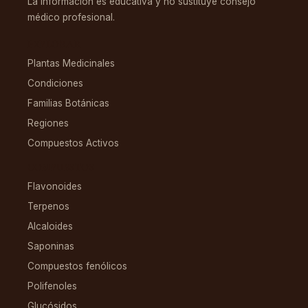
La información es educativa y no sustituye consejo
médico profesional.
EXPLORAR
Plantas Medicinales
Condiciones
Familias Botánicas
Regiones
Compuestos Activos
COMPUESTOS
Flavonoides
Terpenos
Alcaloides
Saponinas
Compuestos fenólicos
Polifenoles
Glucósidos