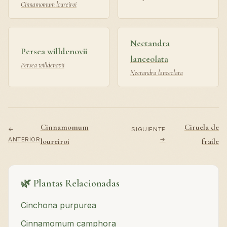
Cinnamomum loureiroi
Nectandra
Persea willdenovii
lanceolata
Persea willdenovii
Nectandra lanceolata
Cinnamomum
Ciruela de
←
SIGUIENTE
ANTERIOR
→
loureiroi
fraile
🌿 Plantas Relacionadas
Cinchona purpurea
Cinnamomum camphora