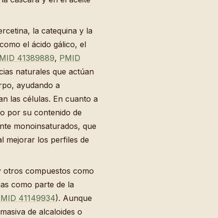
rcetina, la catequina y la
como el ácido gálico, el
MID 41389889
,
PMID
cias naturales que actúan
erpo, ayudando a
ñan las células. En cuanto a
rio por su contenido de
ente monoinsaturados, que
l mejorar los perfiles de
 y otros compuestos como
jas como parte de la
MID 41149934
). Aunque
 masiva de alcaloides o