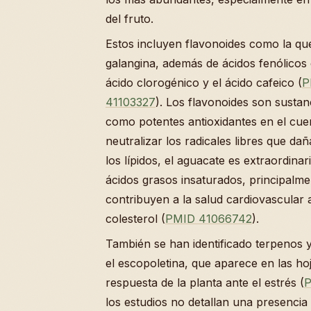
del fruto.
Estos incluyen flavonoides como la que
galangina, además de ácidos fenólicos 
ácido clorogénico y el ácido cafeico (
P
41103327
). Los flavonoides son sustan
como potentes antioxidantes en el cu
neutralizar los radicales libres que da
los lípidos, el aguacate es extraordina
ácidos grasos insaturados, principalm
contribuyen a la salud cardiovascular a
colesterol (
PMID 41066742
).
También se han identificado terpenos
el escopoletina, que aparece en las ho
respuesta de la planta ante el estrés (
P
los estudios no detallan una presencia