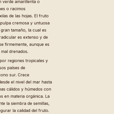
n verde amarillenta o
nes o racimos
las de las hojas. El fruto
 pulpa cremosa y untuosa
 gran tamaño, la cual es
radicular es extenso y de
arse firmemente, aunque es
s mal drenados.
por regiones tropicales y
sos países de
cono sur. Crece
esde el nivel del mar hasta
mas cálidos y húmedos con
os en materia orgánica. La
te la siembra de semillas,
gurar la calidad del fruto.