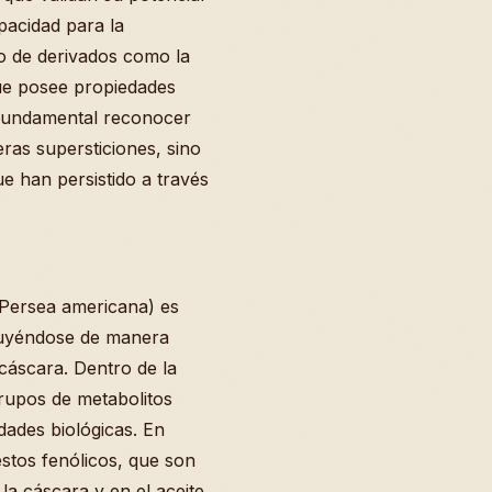
pacidad para la
so de derivados como la
ue posee propiedades
s fundamental reconocer
ras supersticiones, sino
e han persistido a través
(Persea americana) es
buyéndose de manera
 cáscara. Dentro de la
grupos de metabolitos
dades biológicas. En
stos fenólicos, que son
a cáscara y en el aceite