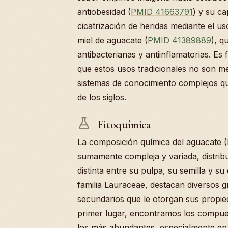
antiobesidad (
PMID 41663791
) y su ca
cicatrización de heridas mediante el u
miel de aguacate (
PMID 41389889
), q
antibacterianas y antiinflamatorias. E
que estos usos tradicionales no son me
sistemas de conocimiento complejos qu
de los siglos.
Fitoquímica
La composición química del aguacate 
sumamente compleja y variada, distri
distinta entre su pulpa, su semilla y su
familia Lauraceae, destacan diversos 
secundarios que le otorgan sus propie
primer lugar, encontramos los compue
los más abundantes, especialmente en l