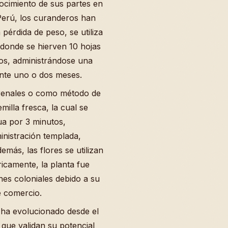
ocimiento de sus partes en
 Perú, los curanderos han
pérdida de peso, se utiliza
 donde se hierven 10 hojas
tos, administrándose una
rante uno o dos meses.
 renales o como método de
milla fresca, la cual se
ua por 3 minutos,
inistración templada,
más, las flores se utilizan
ricamente, la planta fue
nes coloniales debido a su
e comercio.
ha evolucionado desde el
 que validan su potencial