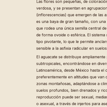
Las flores son pequeñas, de coloració
verdosa, y se presentan en agrupacio
(inflorescencias) que emergen de las axi
es una baya de gran tamaño, con una
que rodea una única semilla central de
de forma ovoide o esférica. El sistema 
tipo pivotante, lo que le permite ancl
sensible a la asfixia radicular en suelo
El aguacate se distribuye ampliamente 
subtropicales, encontrándose en diver
Latinoamérica, desde México hasta el 
preferentemente en altitudes que van d
zonas montañosas, adaptándose a cli
suelos profundos, bien drenados y ric
reproducción puede ser sexual, median
o asexual, a través de injertos para ase