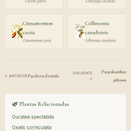
Chelone glabra
Cimicifuga racemosa
Cinnamomum
Collinsonia
cassia
canadensis
Cinnamomum cassia
Collinsonia canadensis
Paepalanthus
SIGUIENTE
Paederia foetida
← ANTERIOR
→
pilosus
🌿 Plantas Relacionadas
Ouratea spectabilis
Oxalis corniculata