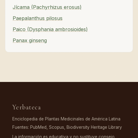
Jícama (Pachyrhizus erosus)
Paepalanthus pilosus
Paico (Dysphania ambrosioides)
Panax ginseng
Yerbateca
Enciclopedia de Plantas Medicinales de América Latina
Fuentes: PubMed, Scopus, Biodiversity Heritage Library
La información es educativa y no sustituye consejo