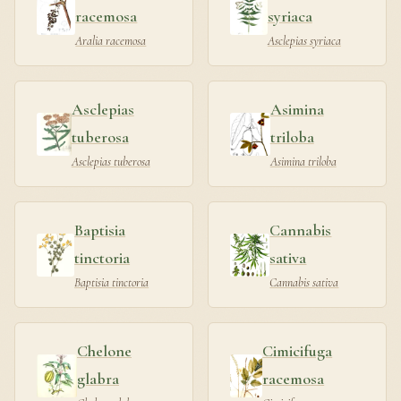
racemosa
syriaca
Aralia racemosa
Asclepias syriaca
Asclepias
Asimina
tuberosa
triloba
Asclepias tuberosa
Asimina triloba
Baptisia
Cannabis
tinctoria
sativa
Baptisia tinctoria
Cannabis sativa
Chelone
Cimicifuga
glabra
racemosa