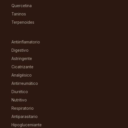
Quercetina
Taninos
Terpenoides
CONDICIONES
Antiinflamatorio
Digestivo
Astringente
Cicatrizante
Analgésico
Antirreumático
Diurético
Nutritivo
Respiratorio
Antiparasitario
Hipoglucemiante