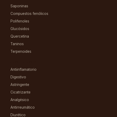
Saponinas
Compuestos fenólicos
Polifenoles
Glucósidos
Quercetina
Taninos
Terpenoides
CONDICIONES
Antiinflamatorio
Digestivo
Astringente
Cicatrizante
Analgésico
Antirreumático
Diurético