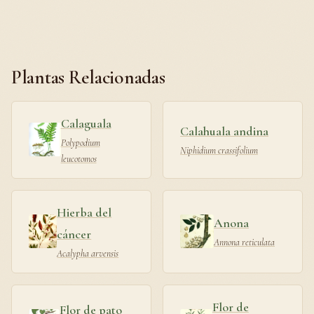
Plantas Relacionadas
Calaguala
Calahuala andina
Polypodium
Niphidium crassifolium
leucotomos
Hierba del
Anona
cáncer
Annona reticulata
Acalypha arvensis
Flor de
Flor de pato