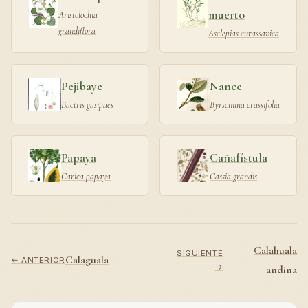
muerto
Aristolochia
grandiflora
Asclepias curassavica
Pejibaye
Nance
Bactris gasipaes
Byrsonima crassifolia
Papaya
Cañafístula
Carica papaya
Cassia grandis
Calahuala
SIGUIENTE
Calaguala
← ANTERIOR
→
andina