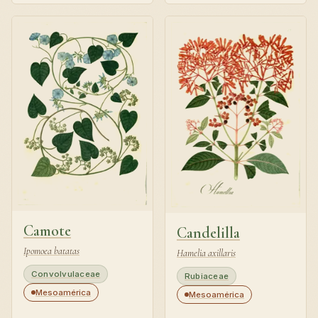
Camote
Candelilla
Ipomoea batatas
Hamelia axillaris
Convolvulaceae
Rubiaceae
Mesoamérica
Mesoamérica