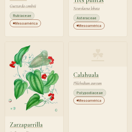
Tres puntas
Guettarda combsii
Neurolaena lobata
Rubiaceae
Asteraceae
Mesoamérica
Mesoamérica
☘
Calahuala
Phlebodium aureum
Polypodiaceae
Mesoamérica
Zarzaparrilla