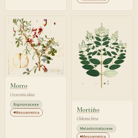
Morro
Crescentia alata
Bignoniaceae
Mortiño
Mesoamérica
Clidemia hirta
Melastomataceae
Mesoamérica