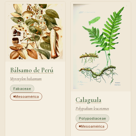
Bálsamo de Perú
Myroxylon balsamum
Fabaceae
Mesoamérica
Calaguala
Polypodium leucotomos
Polypodiaceae
Mesoamérica