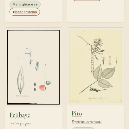
Malpighiaceae
Mesoamérica
Pito
Pejibaye
Erythrina berteroana
Bactris gasipaes