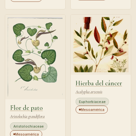
Hierba del cáncer
Acalypha arvensis
Euphorbiaceae
Flor de pato
Mesoamérica
Aristolochia grandiflora
Aristolochiaceae
Mesoamérica