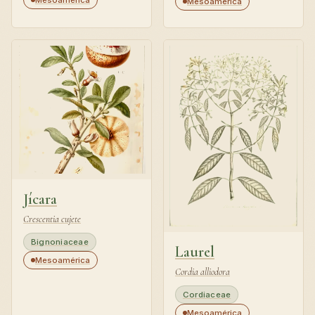
Mesoamérica
Jícara
Crescentia cujete
Bignoniaceae
Laurel
Mesoamérica
Cordia alliodora
Cordiaceae
Mesoamérica