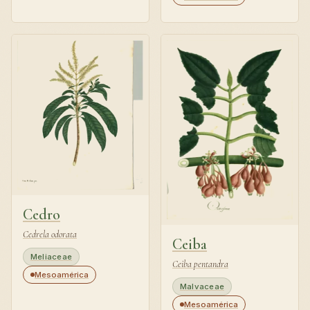
Cedro
Cedrela odorata
Ceiba
Meliaceae
Ceiba pentandra
Mesoamérica
Malvaceae
Mesoamérica