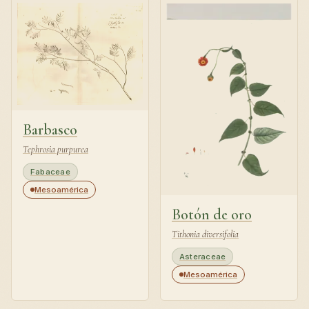
Barbasco
Tephrosia purpurea
Fabaceae
Mesoamérica
Botón de oro
Tithonia diversifolia
Asteraceae
Mesoamérica