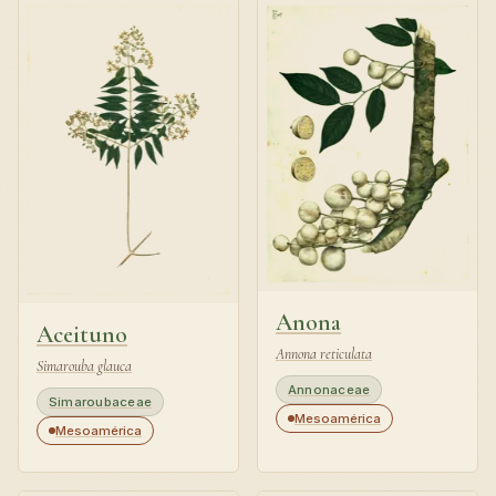
Anona
Aceituno
Annona reticulata
Simarouba glauca
Annonaceae
Simaroubaceae
Mesoamérica
Mesoamérica