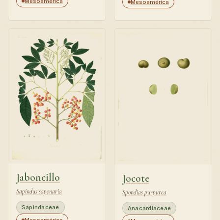
Mesoamérica
Mesoamérica
Jaboncillo
Jocote
Sapindus saponaria
Spondias purpurea
Sapindaceae
Anacardiaceae
Mesoamérica