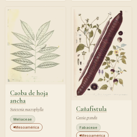
Caoba de hoja
ancha
Cañafístula
Swietenia macrophylla
Cassia grandis
Meliaceae
Mesoamérica
Fabaceae
Mesoamérica