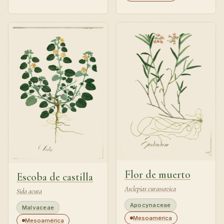
Flor de muerto
Escoba de castilla
Asclepias curassavica
Sida acuta
Apocynaceae
Malvaceae
Mesoamérica
Mesoamérica