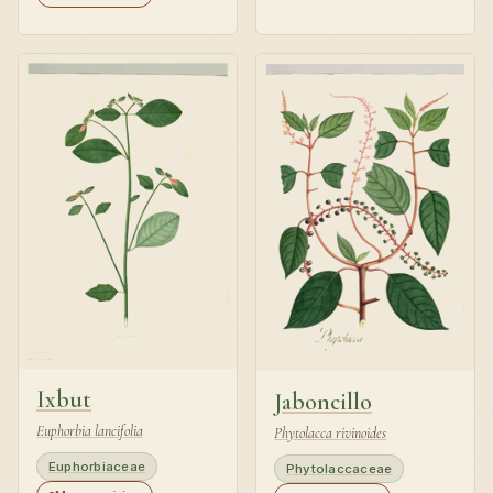
Ixbut
Jaboncillo
Euphorbia lancifolia
Phytolacca rivinoides
Euphorbiaceae
Phytolaccaceae