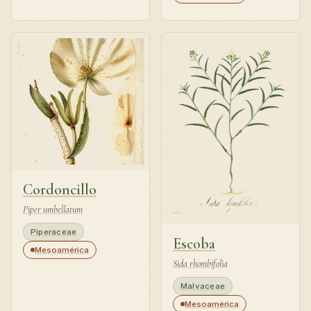
Cordoncillo
Piper umbellatum
Piperaceae
Escoba
Mesoamérica
Sida rhombifolia
Malvaceae
Mesoamérica