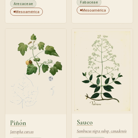
Fabaceae
Arecaceae
Mesoamérica
Mesoamérica
Sauco
Piñón
Sambucus nigra subsp. canadensis
Jatropha curcas