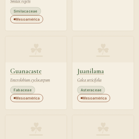
Smilax regelii
Smilacaceae
Mesoamérica
☘
☘
Guanacaste
Juanilama
Enterolobium cyclocarpum
Calea urticifolia
Fabaceae
Asteraceae
Mesoamérica
Mesoamérica
☘
☘