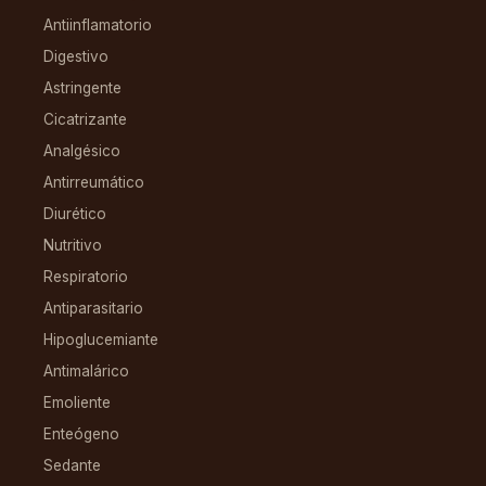
Antiinflamatorio
Digestivo
Astringente
Cicatrizante
Analgésico
Antirreumático
Diurético
Nutritivo
Respiratorio
Antiparasitario
Hipoglucemiante
Antimalárico
Emoliente
Enteógeno
Sedante