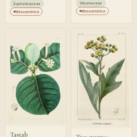
Viburnaceae
Euphorbiaceae
Mesoamérica
Mesoamérica
Tastab