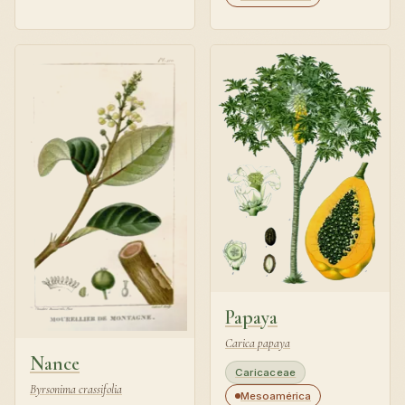
Papaya
Carica papaya
Nance
Caricaceae
Byrsonima crassifolia
Mesoamérica