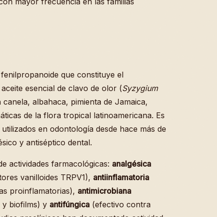
 con mayor frecuencia en las familias
 fenilpropanoide que constituye el
ceite esencial de clavo de olor (
Syzygium
 canela, albahaca, pimienta de Jamaica,
icas de la flora tropical latinoamericana. Es
utilizados en odontología desde hace más de
ico y antiséptico dental.
de actividades farmacológicas:
analgésica
ptores vanilloides TRPV1),
antiinflamatoria
as proinflamatorias),
antimicrobiana
y biofilms) y
antifúngica
(efectivo contra