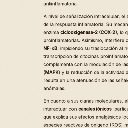
antiinflamatoria.
A nivel de señalización intracelular, 
de la respuesta inflamatoria. Su mecani
enzima
ciclooxigenasa-2 (COX-2)
, lo 
proinflamatorias. Asimismo, interfiere 
NF-κB
, impidiendo su traslocación al 
transcripción de citocinas proinflamat
complementa con la modulación de las
(
MAPK
) y la reducción de la actividad 
resulta en una atenuación de las señal
anómalas.
En cuanto a sus dianas moleculares, 
interactuar con
canales iónicos
, parti
que explica sus efectos analgésicos lo
especies reactivas de oxígeno (ROS) m