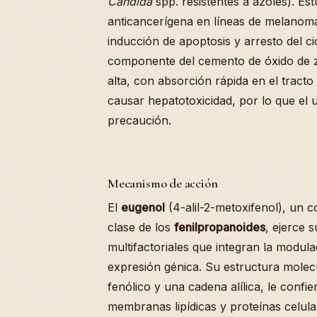
Candida
spp. resistentes a azoles). Es
anticancerígena en líneas de melanoma
inducción de apoptosis y arresto del ci
componente del cemento de óxido de zi
alta, con absorción rápida en el tracto
causar hepatotoxicidad, por lo que el 
precaución.
Mecanismo de acción
El
eugenol
(4-alil-2-metoxifenol), un c
clase de los
fenilpropanoides
, ejerce 
multifactoriales que integran la modula
expresión génica. Su estructura molecu
fenólico y una cadena alílica, le confi
membranas lipídicas y proteínas celular