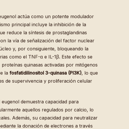
el eugenol actúa como un potente modulador
smo principal incluye la inhibición de la
que reduce la síntesis de prostaglandinas
con la vía de señalización del factor nuclear
núcleo y, por consiguiente, bloqueando la
orias como el TNF-α e IL-1β. Este efecto se
 proteínas quinasas activadas por mitógenos
de la
fosfatidilinositol 3-quinasa (PI3K)
, lo que
es de supervivencia y proliferación celular
el eugenol demuestra capacidad para
cularmente aquellos regulados por calcio, lo
cales. Además, su capacidad para neutralizar
ediante la donación de electrones a través