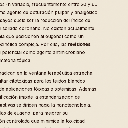
s (n variable, frecuentemente entre 20 y 60
mo agente de obturación pulpar y analgésico
nsayos suele ser la reducción del índice de
el sellado coronario. No existen actualmente
cala que posicionen al eugenol como un
inética compleja. Por ello, las
revisiones
 potencial como agente antimicrobiano
matoria tópica.
radican en la ventana terapéutica estrecha;
ar citotóxicas para los tejidos blandos
 de aplicaciones tópicas a sistémicas. Además,
ificación impide la estandarización de
 activas
se dirigen hacia la nanotecnología,
las de eugenol para mejorar su
ión controlada que minimice la toxicidad