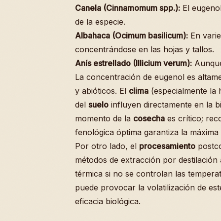
Canela (Cinnamomum spp.):
El eugenol
de la especie.
Albahaca (Ocimum basilicum):
En varie
concentrándose en las hojas y tallos.
Anís estrellado (Illicium verum):
Aunque 
La concentración de eugenol es altamen
y abióticos. El
clima
(especialmente la 
del
suelo
influyen directamente en la bi
momento de la
cosecha
es crítico; rec
fenológica óptima garantiza la máxima
Por otro lado, el
procesamiento
postco
métodos de extracción por destilación
térmica si no se controlan las temper
puede provocar la volatilización de e
eficacia biológica.