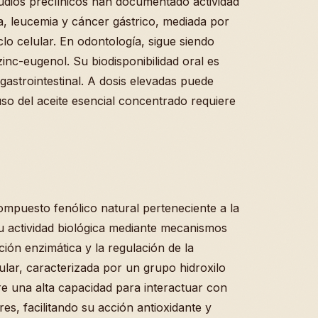
tudios preclínicos han documentado actividad
, leucemia y cáncer gástrico, mediada por
clo celular. En odontología, sigue siendo
nc-eugenol. Su biodisponibilidad oral es
 gastrointestinal. A dosis elevadas puede
uso del aceite esencial concentrado requiere
ompuesto fenólico natural perteneciente a la
su actividad biológica mediante mecanismos
ción enzimática y la regulación de la
lar, caracterizada por un grupo hidroxilo
ere una alta capacidad para interactuar con
es, facilitando su acción antioxidante y