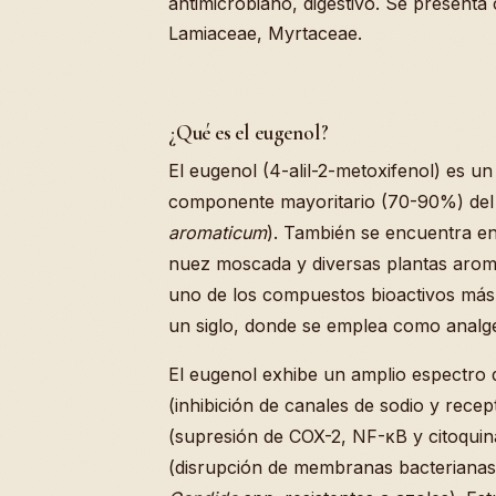
antimicrobiano, digestivo. Se presenta
Lamiaceae, Myrtaceae.
¿Qué es el eugenol?
El eugenol (4-alil-2-metoxifenol) es un
componente mayoritario (70-90%) del a
aromaticum
). También se encuentra en
nuez moscada y diversas plantas aromát
uno de los compuestos bioactivos más 
un siglo, donde se emplea como analgés
El eugenol exhibe un amplio espectro 
(inhibición de canales de sodio y rece
(supresión de COX-2, NF-κB y citoquin
(disrupción de membranas bacterianas 