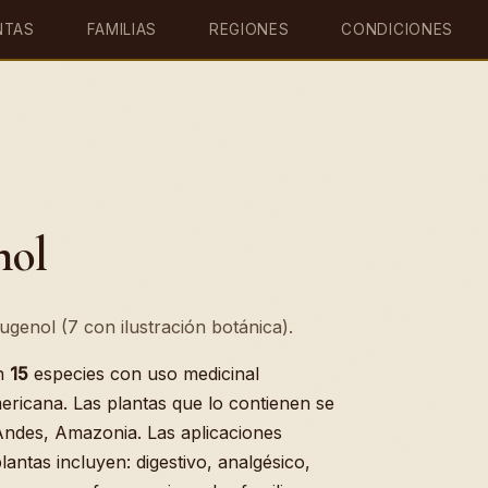
NTAS
FAMILIAS
REGIONES
CONDICIONES
nol
ugenol (7 con ilustración botánica).
en
15
especies con uso medicinal
ericana. Las plantas que lo contienen se
 Andes, Amazonia. Las aplicaciones
antas incluyen: digestivo, analgésico,