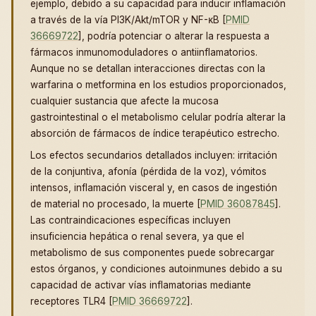
ejemplo, debido a su capacidad para inducir inflamación
a través de la vía PI3K/Akt/mTOR y NF-κB [
PMID
36669722
], podría potenciar o alterar la respuesta a
fármacos inmunomoduladores o antiinflamatorios.
Aunque no se detallan interacciones directas con la
warfarina o metformina en los estudios proporcionados,
cualquier sustancia que afecte la mucosa
gastrointestinal o el metabolismo celular podría alterar la
absorción de fármacos de índice terapéutico estrecho.
Los efectos secundarios detallados incluyen: irritación
de la conjuntiva, afonía (pérdida de la voz), vómitos
intensos, inflamación visceral y, en casos de ingestión
de material no procesado, la muerte [
PMID 36087845
].
Las contraindicaciones específicas incluyen
insuficiencia hepática o renal severa, ya que el
metabolismo de sus componentes puede sobrecargar
estos órganos, y condiciones autoinmunes debido a su
capacidad de activar vías inflamatorias mediante
receptores TLR4 [
PMID 36669722
].