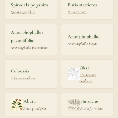
Spirodela polyrhiza
Pistia stratiotes
Spirodela polyrhiza
Pistia stratiotes
Amorphophallus
Amorphophallus
paeoniifolius
Amorphophallus konjac
Amorphophallus paeoniifolius
Okra
Colocasia
Abelmoschus
Colocasia esculenta
esculentus
Abuta
Huizache
Abuta grandifolia
Acacia farnesiana