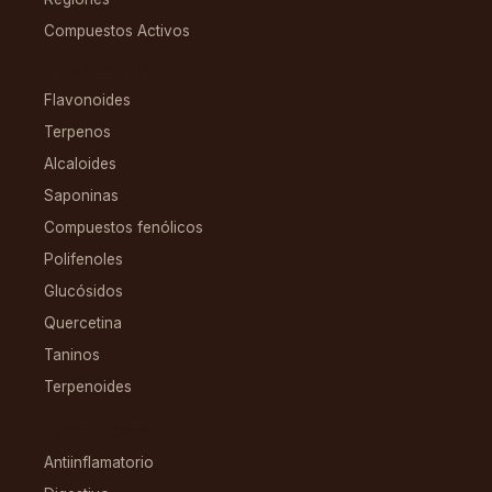
Compuestos Activos
COMPUESTOS
Flavonoides
Terpenos
Alcaloides
Saponinas
Compuestos fenólicos
Polifenoles
Glucósidos
Quercetina
Taninos
Terpenoides
CONDICIONES
Antiinflamatorio