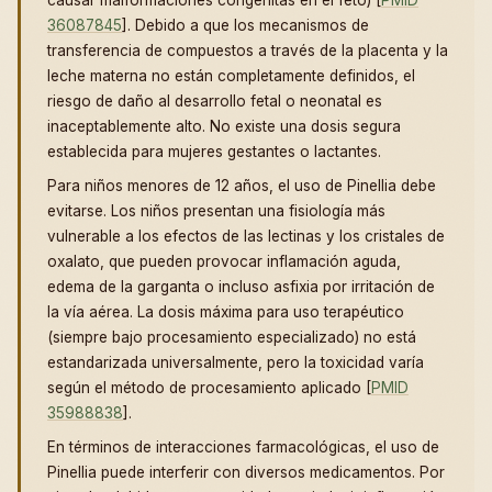
causar malformaciones congénitas en el feto) [
PMID
36087845
]. Debido a que los mecanismos de
transferencia de compuestos a través de la placenta y la
leche materna no están completamente definidos, el
riesgo de daño al desarrollo fetal o neonatal es
inaceptablemente alto. No existe una dosis segura
establecida para mujeres gestantes o lactantes.
Para niños menores de 12 años, el uso de Pinellia debe
evitarse. Los niños presentan una fisiología más
vulnerable a los efectos de las lectinas y los cristales de
oxalato, que pueden provocar inflamación aguda,
edema de la garganta o incluso asfixia por irritación de
la vía aérea. La dosis máxima para uso terapéutico
(siempre bajo procesamiento especializado) no está
estandarizada universalmente, pero la toxicidad varía
según el método de procesamiento aplicado [
PMID
35988838
].
En términos de interacciones farmacológicas, el uso de
Pinellia puede interferir con diversos medicamentos. Por