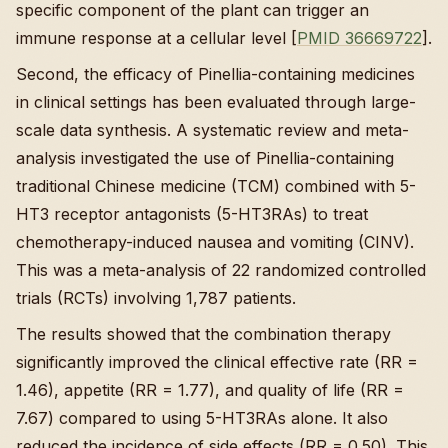
specific component of the plant can trigger an
immune response at a cellular level [
PMID 36669722
].
Second, the efficacy of Pinellia-containing medicines
in clinical settings has been evaluated through large-
scale data synthesis. A systematic review and meta-
analysis investigated the use of Pinellia-containing
traditional Chinese medicine (TCM) combined with 5-
HT3 receptor antagonists (5-HT3RAs) to treat
chemotherapy-induced nausea and vomiting (CINV).
This was a meta-analysis of 22 randomized controlled
trials (RCTs) involving 1,787 patients.
The results showed that the combination therapy
significantly improved the clinical effective rate (RR =
1.46), appetite (RR = 1.77), and quality of life (RR =
7.67) compared to using 5-HT3RAs alone. It also
reduced the incidence of side effects (RR = 0.50). This