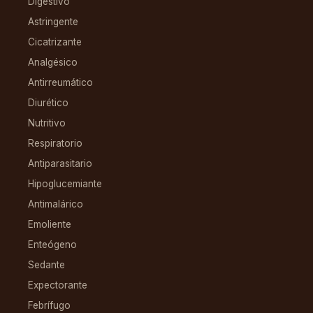
Digestivo
Astringente
Cicatrizante
Analgésico
Antirreumático
Diurético
Nutritivo
Respiratorio
Antiparasitario
Hipoglucemiante
Antimalárico
Emoliente
Enteógeno
Sedante
Expectorante
Febrífugo