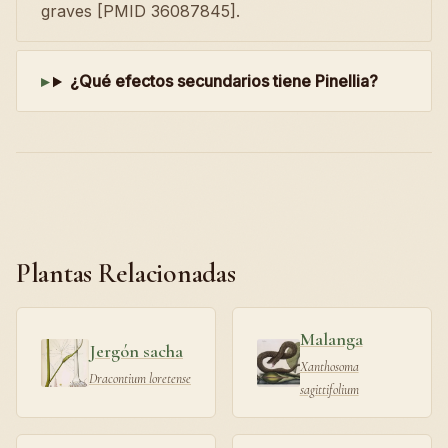
graves [PMID 36087845].
¿Qué efectos secundarios tiene Pinellia?
Plantas Relacionadas
Malanga
Jergón sacha
Xanthosoma
Dracontium loretense
sagittifolium