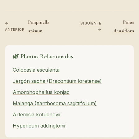
Pimpinella
Pinus
←
SIGUIENTE
ANTERIOR
→
anisum
densiflora
🌿 Plantas Relacionadas
Colocasia esculenta
Jergón sacha (Dracontium loretense)
Amorphophallus konjac
Malanga (Xanthosoma sagittifolium)
Artemisia kotuchovii
Hypericum addingtonii