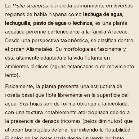
La
Pistia stratiotes
, conocida comúnmente en diversas
regiones de habla hispana como
lechuga de agua
,
lechuguilla
,
pasto de agua
o
lechinza
, es una planta
acuática perenne perteneciente a la familia Araceae.
Desde una perspectiva taxonómica, se clasifica dentro
el orden Alismatales. Su morfología es fascinante y
está altamente adaptada a la vida flotante en
ambientes lénticos (aguas estancadas o de movimiento
lento).
Físicamente, la planta presenta una estructura de
roseta basal que flota libremente en la superficie del
agua. Sus hojas son de forma oblonga a lanceolada,
con una textura notablemente atercioplıada debido a
la presencia de densos tricomas (pelos diminutos) que
atrapan burbujulas de aire, permitiendo la flotabilidad.
El color de las hojas varía desde un verde brillante