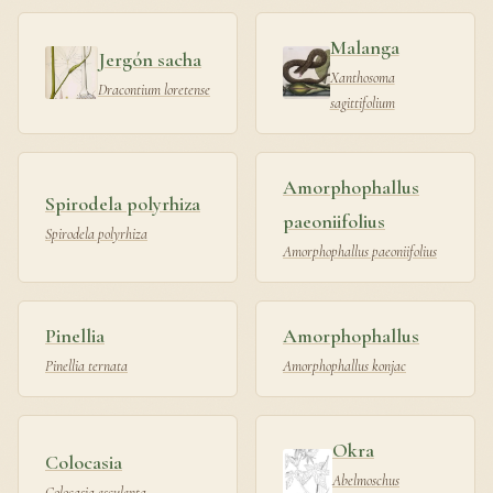
Malanga
Jergón sacha
Xanthosoma
Dracontium loretense
sagittifolium
Amorphophallus
Spirodela polyrhiza
paeoniifolius
Spirodela polyrhiza
Amorphophallus paeoniifolius
Pinellia
Amorphophallus
Pinellia ternata
Amorphophallus konjac
Okra
Colocasia
Abelmoschus
Colocasia esculenta