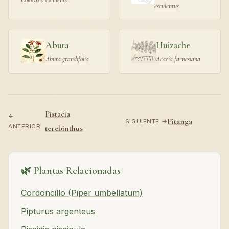
esculentus
Abuta
Huizache
Abuta grandifolia
Acacia farnesiana
Pistacia
←
Pitanga
SIGUIENTE →
ANTERIOR
terebinthus
🌿 Plantas Relacionadas
Cordoncillo (Piper umbellatum)
Pipturus argenteus