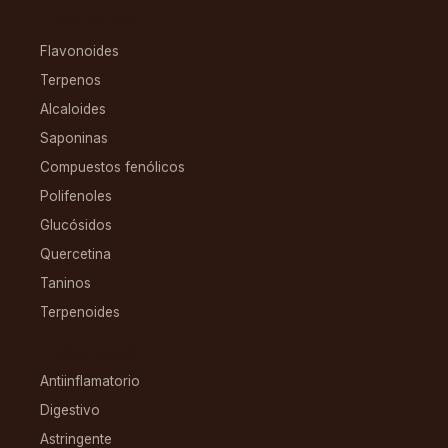
COMPUESTOS
Flavonoides
Terpenos
Alcaloides
Saponinas
Compuestos fenólicos
Polifenoles
Glucósidos
Quercetina
Taninos
Terpenoides
CONDICIONES
Antiinflamatorio
Digestivo
Astringente