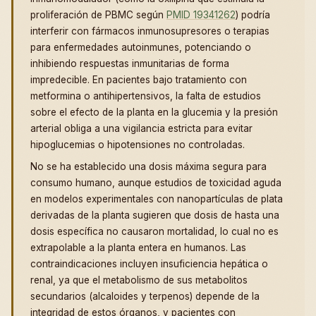
proliferación de PBMC según
PMID 19341262
) podría
interferir con fármacos inmunosupresores o terapias
para enfermedades autoinmunes, potenciando o
inhibiendo respuestas inmunitarias de forma
impredecible. En pacientes bajo tratamiento con
metformina o antihipertensivos, la falta de estudios
sobre el efecto de la planta en la glucemia y la presión
arterial obliga a una vigilancia estricta para evitar
hipoglucemias o hipotensiones no controladas.
No se ha establecido una dosis máxima segura para
consumo humano, aunque estudios de toxicidad aguda
en modelos experimentales con nanopartículas de plata
derivadas de la planta sugieren que dosis de hasta una
dosis específica no causaron mortalidad, lo cual no es
extrapolable a la planta entera en humanos. Las
contraindicaciones incluyen insuficiencia hepática o
renal, ya que el metabolismo de sus metabolitos
secundarios (alcaloides y terpenos) depende de la
integridad de estos órganos, y pacientes con