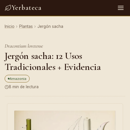
Yerbateca
Inicio
›
Plantas
›
Jergón sacha
Dracontium loretense
Jergón sacha: 12 Usos
Tradicionales + Evidencia
Amazonia
8 min de lectura