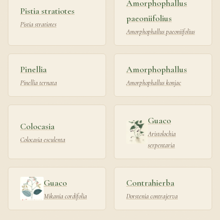
Amorphophallus
Pistia stratiotes
paeoniifolius
Pistia stratiotes
Amorphophallus paeoniifolius
Pinellia
Amorphophallus
Pinellia ternata
Amorphophallus konjac
Guaco
Colocasia
Aristolochia
Colocasia esculenta
serpentaria
Guaco
Contrahierba
Mikania cordifolia
Dorstenia contrajerva