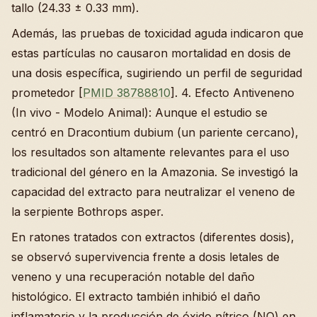
tallo (24.33 ± 0.33 mm).
Además, las pruebas de toxicidad aguda indicaron que
estas partículas no causaron mortalidad en dosis de
una dosis específica, sugiriendo un perfil de seguridad
prometedor [
PMID 38788810
]. 4. Efecto Antiveneno
(In vivo - Modelo Animal): Aunque el estudio se
centró en Dracontium dubium (un pariente cercano),
los resultados son altamente relevantes para el uso
tradicional del género en la Amazonia. Se investigó la
capacidad del extracto para neutralizar el veneno de
la serpiente Bothrops asper.
En ratones tratados con extractos (diferentes dosis),
se observó supervivencia frente a dosis letales de
veneno y una recuperación notable del daño
histológico. El extracto también inhibió el daño
inflamatorio y la producción de óxido nítrico (NO) en