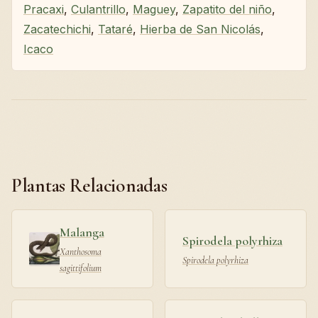
Pracaxi
,
Culantrillo
,
Maguey
,
Zapatito del niño
,
Zacatechichi
,
Tataré
,
Hierba de San Nicolás
,
Icaco
Plantas Relacionadas
Malanga
Spirodela polyrhiza
Xanthosoma
Spirodela polyrhiza
sagittifolium