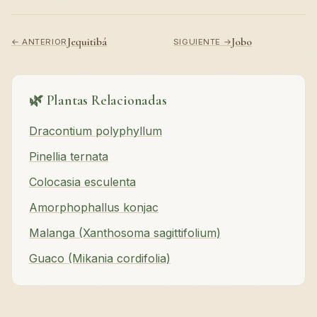
Jequitibá
Jobo
← ANTERIOR
SIGUIENTE →
🌿 Plantas Relacionadas
Dracontium polyphyllum
Pinellia ternata
Colocasia esculenta
Amorphophallus konjac
Malanga (Xanthosoma sagittifolium)
Guaco (Mikania cordifolia)