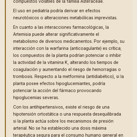
compuestos volátiles de la familia Asteraceae.
El uso en pediatría podría derivar en efectos
neurotóxicos o alteraciones metabólicas imprevistas.
En cuanto a las interacciones farmacológicas, la
Artemisia puede alterar significativamente el
metabolismo de diversos medicamentos. Por ejemplo, su
interacción con la warfarina (anticoagulante) es crítica;
los compuestos de la planta podrían potenciar o inhibir
la actividad de la vitamina K, alterando los tiempos de
coagulación y aumentando el riesgo de hemorragias o
trombosis. Respecto a la metformina (antidiabético), si la
planta posee efectos hipoglucemiantes, podría
potenciar la acción del fármaco provocando
hipoglucemias severas.
Con los antihipertensivos, existe el riesgo de una
hipotensión ortostática o una respuesta desequilibrada
si la planta actúa sobre los mecanismos de presión
arterial. No se ha establecido una dosis máxima
terapéutica segura para el consumo humano general en