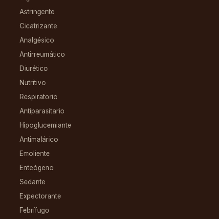
Astringente
Cicatrizante
Analgésico
Antirreumático
Diurético
Nutritivo
Respiratorio
Antiparasitario
Hipoglucemiante
Antimalárico
Emoliente
Enteógeno
Sedante
Expectorante
Febrífugo