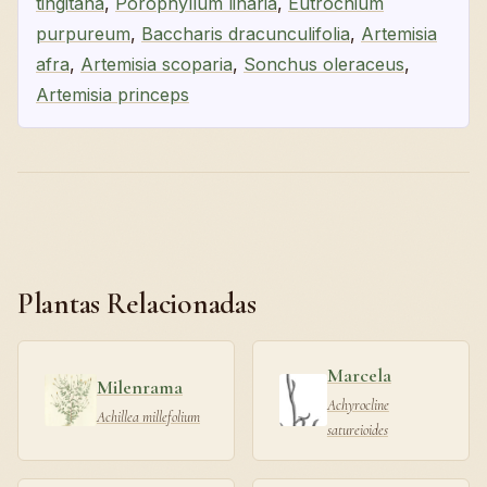
tingitana
,
Porophyllum linaria
,
Eutrochium
purpureum
,
Baccharis dracunculifolia
,
Artemisia
afra
,
Artemisia scoparia
,
Sonchus oleraceus
,
Artemisia princeps
Plantas Relacionadas
Marcela
Milenrama
Achyrocline
Achillea millefolium
satureioides