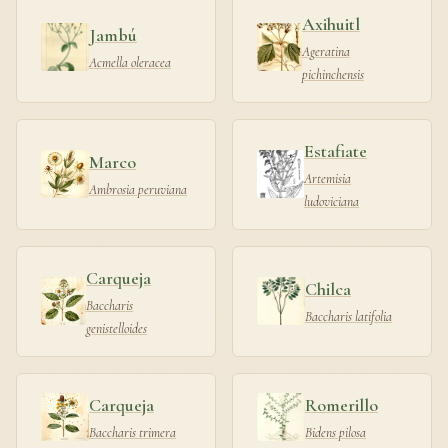
Axihuitl
Jambú
Ageratina
Acmella oleracea
pichinchensis
Estafiate
Marco
Artemisia
Ambrosia peruviana
ludoviciana
Carqueja
Chilca
Baccharis
Baccharis latifolia
genistelloides
Carqueja
Romerillo
Baccharis trimera
Bidens pilosa