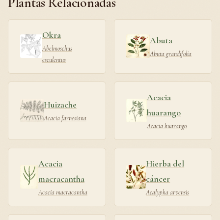
Plantas Relacionadas
Okra
Abuta
Abelmoschus
Abuta grandifolia
esculentus
Acacia
Huizache
huarango
Acacia farnesiana
Acacia huarango
Acacia
Hierba del
macracantha
cáncer
Acacia macracantha
Acalypha arvensis