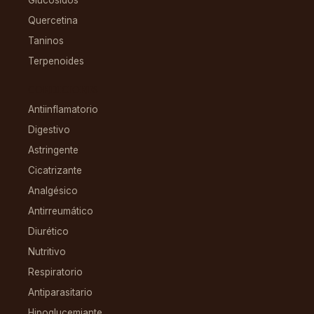
Quercetina
Taninos
Terpenoides
CONDICIONES
Antiinflamatorio
Digestivo
Astringente
Cicatrizante
Analgésico
Antirreumático
Diurético
Nutritivo
Respiratorio
Antiparasitario
Hipoglucemiante