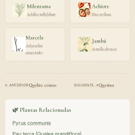
Milenrama
Achiote
Achillea millefolium
Bixa orellana
Marcela
Jambú
Achyrocline
Acmella oleracea
satureioides
Quelite cenizo
Queñua
← ANTERIOR
SIGUIENTE →
🌿 Plantas Relacionadas
Pyrus communis
Pau terra (Qualea grandiflora)