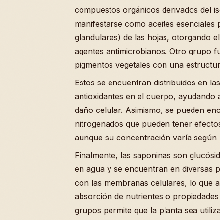
compuestos orgánicos derivados del iso
manifestarse como aceites esenciales 
glandulares) de las hojas, otorgando 
agentes antimicrobianos. Otro grupo f
pigmentos vegetales con una estructur
Estos se encuentran distribuidos en la
antioxidantes en el cuerpo, ayudando a
daño celular. Asimismo, se pueden en
nitrogenados que pueden tener efectos 
aunque su concentración varía según l
Finalmente, las saponinas son glucósi
en agua y se encuentran en diversas pa
con las membranas celulares, lo que a
absorción de nutrientes o propiedades 
grupos permite que la planta sea utiliz