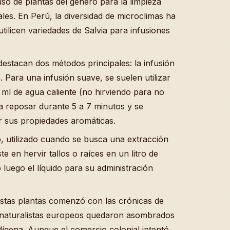
o de plantas del género para la limpieza
cales. En Perú, la diversidad de microclimas ha
tilicen variedades de Salvia para infusiones
destacan dos métodos principales: la infusión
. Para una infusión suave, se suelen utilizar
 ml de agua caliente (no hirviendo para no
ja reposar durante 5 a 7 minutos y se
r sus propiedades aromáticas.
, utilizado cuando se busca una extracción
 en hervir tallos o raíces en un litro de
 luego el líquido para su administración
stas plantas comenzó con las crónicas de
s naturalistas europeos quedaron asombrados
dígena. Aunque el comercio colonial intentó