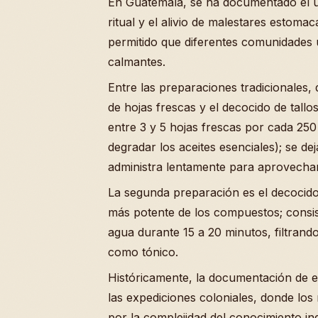
En Guatemala, se ha documentado el us
ritual y el alivio de malestares estoma
permitido que diferentes comunidades u
calmantes.
Entre las preparaciones tradicionales, 
de hojas frescas y el decocido de tallos
entre 3 y 5 hojas frescas por cada 250
degradar los aceites esenciales); se de
administra lentamente para aprovecha
La segunda preparación es el decocido
más potente de los compuestos; consiste
agua durante 15 a 20 minutos, filtrando
como tónico.
Históricamente, la documentación de e
las expediciones coloniales, donde lo
por la complejidad del conocimiento in