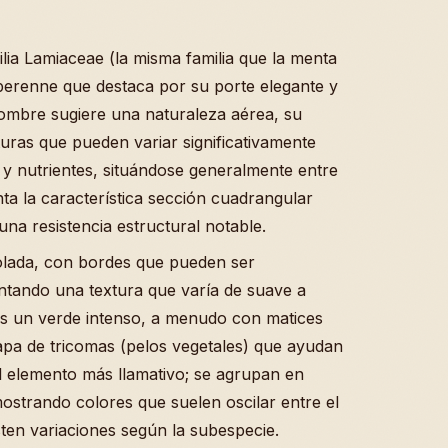
ilia Lamiaceae (la misma familia que la menta
perenne que destaca por su porte elegante y
ombre sugiere una naturaleza aérea, su
uras que pueden variar significativamente
z y nutrientes, situándose generalmente entre
nta la característica sección cuadrangular
 una resistencia estructural notable.
olada, con bordes que pueden ser
ntando una textura que varía de suave a
 es un verde intenso, a menudo con matices
capa de tricomas (pelos vegetales) que ayudan
el elemento más llamativo; se agrupan en
mostrando colores que suelen oscilar entre el
sten variaciones según la subespecie.