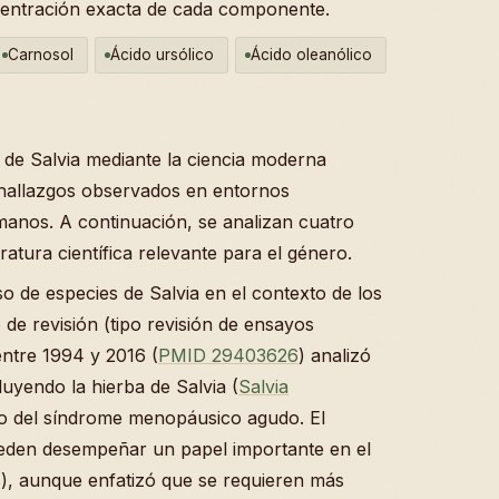
centración exacta de cada componente.
Carnosol
Ácido ursólico
Ácido oleanólico
es de Salvia mediante la ciencia moderna
s hallazgos observados en entornos
umanos. A continuación, se analizan cuatro
ratura científica relevante para el género.
so de especies de Salvia en el contexto de los
de revisión (tipo revisión de ensayos
entre 1994 y 2016 (
PMID 29403626
) analizó
luyendo la hierba de Salvia (
Salvia
jo del síndrome menopáusico agudo. El
ueden desempeñar un papel importante en el
), aunque enfatizó que se requieren más