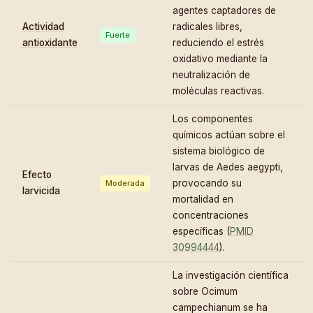
agentes captadores de
Actividad
radicales libres,
Fuerte
antioxidante
reduciendo el estrés
oxidativo mediante la
neutralización de
moléculas reactivas.
Los componentes
químicos actúan sobre el
sistema biológico de
larvas de Aedes aegypti,
Efecto
provocando su
Moderada
larvicida
mortalidad en
concentraciones
específicas (
PMID
30994444
).
La investigación científica
sobre Ocimum
campechianum se ha