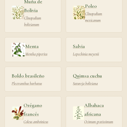
Muña de
Poleo
Bolivia
Clinopodium
Clinopodium
mexicanum
bolivianum
Menta
Salvia
Mentha piperita
Lepechinia meyenii
Boldo brasileño
Quimsa cuchu
Plectranthus barbatus
Satureja boliviana
Orégano
Albahaca
francés
africana
Coleus amboinicus
Ocimum gratissimum