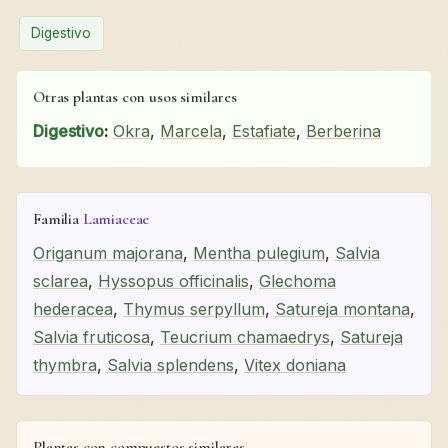
Digestivo
Otras plantas con usos similares
Digestivo
:
Okra
,
Marcela
,
Estafiate
,
Berberina
Familia
Lamiaceae
Origanum majorana
,
Mentha pulegium
,
Salvia
sclarea
,
Hyssopus officinalis
,
Glechoma
hederacea
,
Thymus serpyllum
,
Satureja montana
,
Salvia fruticosa
,
Teucrium chamaedrys
,
Satureja
thymbra
,
Salvia splendens
,
Vitex doniana
Plantas con compuestos similares