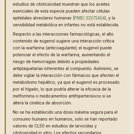
estudios de citotoxicidad muestran que los aceites
esenciales de esta especie pueden afectar células
epiteliales alveolares humanas (
PMID 33375454
), y la
sensibilidad metabólica en infantes no está establecida.
Respecto a las interacciones farmacológicas, el alto
contenido de eugenol sugiere una interacción crítica
con la warfarina (anticoagulante); el eugenol puede
potenciar el efecto de la warfarina, aumentando el
riesgo de hemorragias debido a propiedades
antiplaquetarias inherentes al compuesto. Asimismo, se
debe vigilar la interacción con fármacos que afecten el
metabolismo hepático, ya que el eugenol es procesado
por el hígado, lo que podría alterar la eficacia de la
metformina o medicamentos antihipertensivos si se
altera la cinética de absorción.
No se ha establecido una dosis máxima segura para el
consumo humano en humanos, solo se han reportado
valores de CL50 en estudios de larvicidas y
citotoxicidad in vitro. Los efectos secundarios