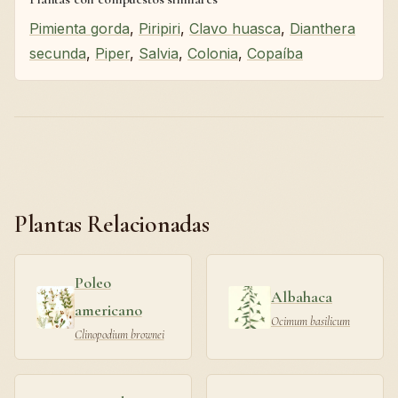
Pimienta gorda
,
Piripiri
,
Clavo huasca
,
Dianthera
secunda
,
Piper
,
Salvia
,
Colonia
,
Copaíba
Plantas Relacionadas
Poleo
Albahaca
americano
Ocimum basilicum
Clinopodium brownei