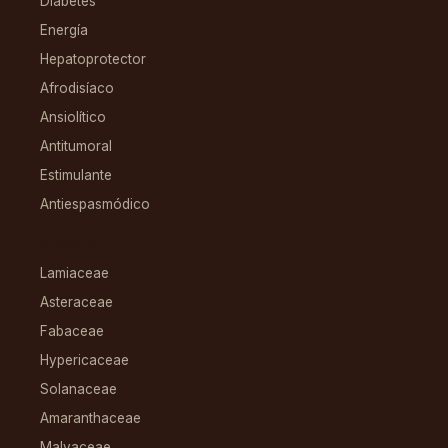
Diabetes
Energía
Hepatoprotector
Afrodisíaco
Ansiolítico
Antitumoral
Estimulante
Antiespasmódico
FAMILIAS
Lamiaceae
Asteraceae
Fabaceae
Hypericaceae
Solanaceae
Amaranthaceae
Malvaceae