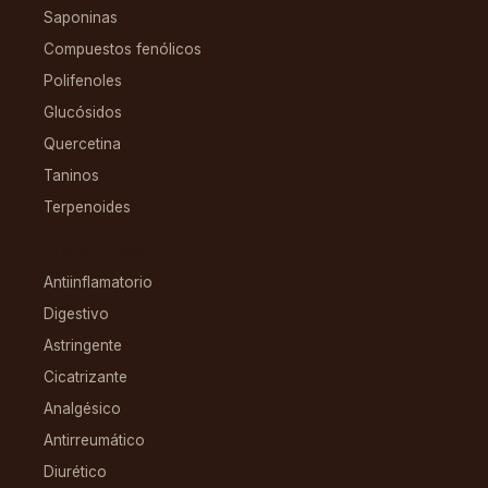
Saponinas
Compuestos fenólicos
Polifenoles
Glucósidos
Quercetina
Taninos
Terpenoides
CONDICIONES
Antiinflamatorio
Digestivo
Astringente
Cicatrizante
Analgésico
Antirreumático
Diurético