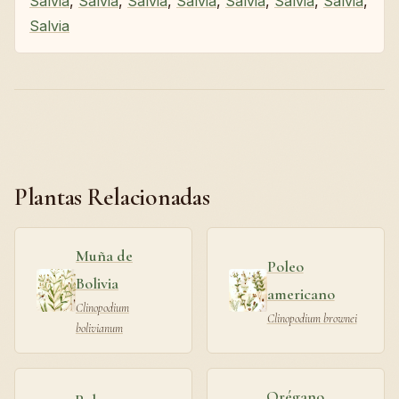
Salvia
,
Salvia
,
Salvia
,
Salvia
,
Salvia
,
Salvia
,
Salvia
,
Salvia
Plantas Relacionadas
Muña de
Poleo
Bolivia
americano
Clinopodium
Clinopodium brownei
bolivianum
Orégano