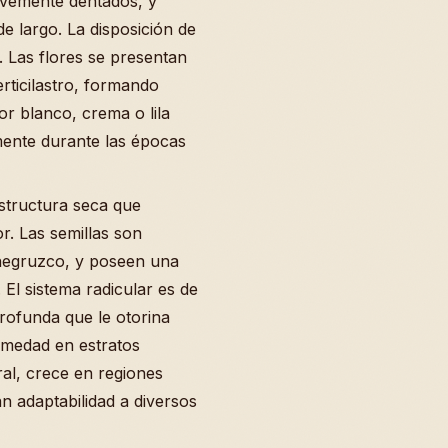
evemente dentados, y
e largo. La disposición de
o. Las flores se presentan
erticilastro, formando
r blanco, crema o lila
mente durante las épocas
structura seca que
or. Las semillas son
negruzco, y poseen una
. El sistema radicular es de
profunda que le otorina
umedad en estratos
ural, crece en regiones
n adaptabilidad a diversos