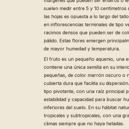
márgenes que pueden ser enteros o l
suelen medir entre 5 y 10 centímetros d
las hojas es opuesta a lo largo del tall
en inflorescencias terminales de tipo v
racimos densos que pueden ser de colo
pálido. Estas flores emergen principal
de mayor humedad y temperatura.
El fruto es un pequeño aquenio, una e
contiene una única semilla en su interi
pequeñas, de color marrón oscuro o 
cubierta dura que facilita su dispersión
tipo pivotante, con una raíz principal 
estabilidad y capacidad para buscar h
inferiores del suelo. En su hábitat nat
tropicales y subtropicales, con una gra
climas siempre que no haya heladas.