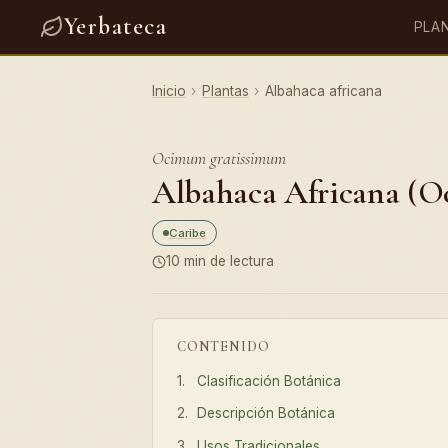
Yerbateca
PLA
Inicio
›
Plantas
›
Albahaca africana
Ocimum gratissimum
Albahaca Africana (O
Caribe
10 min de lectura
CONTENIDO
Clasificación Botánica
Descripción Botánica
Usos Tradicionales