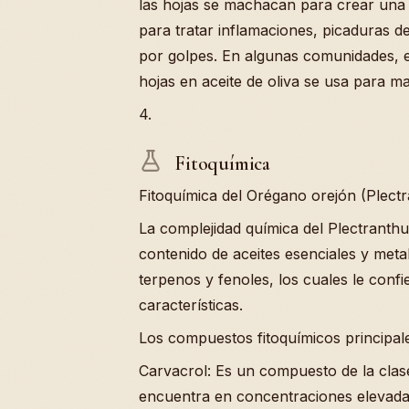
las hojas se machacan para crear un
para tratar inflamaciones, picaduras d
por golpes. En algunas comunidades, el
hojas en aceite de oliva se usa para m
4.
Fitoquímica
Fitoquímica del Orégano orejón (Plect
La complejidad química del Plectranth
contenido de aceites esenciales y metab
terpenos y fenoles, los cuales le conf
características.
Los compuestos fitoquímicos principale
Carvacrol: Es un compuesto de la clas
encuentra en concentraciones elevadas