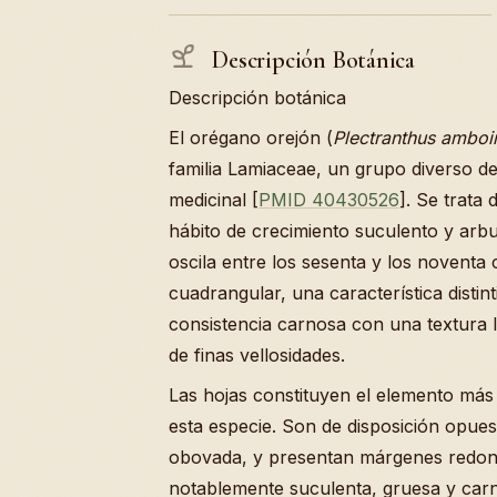
Descripción Botánica
Descripción botánica
El orégano orejón (
Plectranthus amboi
familia Lamiaceae, un grupo diverso de
medicinal [
PMID 40430526
]. Se trata
hábito de crecimiento suculento y arbu
oscila entre los sesenta y los noventa 
cuadrangular, una característica distin
consistencia carnosa con una textura 
de finas vellosidades.
Las hojas constituyen el elemento más d
esta especie. Son de disposición opue
obovada, y presentan márgenes redon
notablemente suculenta, gruesa y carn