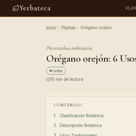
Yerbateca
PLA
Inicio
›
Plantas
›
Orégano orejón
Plectranthus amboinicus
Orégano orejón: 6 Usos
Caribe
10 min de lectura
CONTENIDO
Clasificación Botánica
Descripción Botánica
Usos Tradicionales