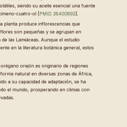
látiles, siendo su aceite esencial una fuente
imeno-cuatro-ol [
PMID 38400892
].
la planta produce inflorescencias que
s flores son pequeñas y se agrupan en
ca de las Lamiáceas. Aunque el estudio
nte en la literatura botánica general, estos
l orégano orejón es originario de regiones
 forma natural en diversas zonas de África,
bido a su capacidad de adaptación, se ha
todo el mundo, prosperando en climas con
evadas.