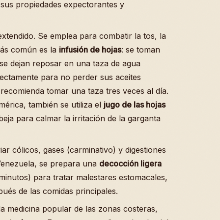
 sus propiedades expectorantes y
extendido. Se emplea para combatir la tos, la
más común es la
infusión de hojas
: se toman
y se dejan reposar en una taza de agua
directamente para no perder sus aceites
 recomienda tomar una taza tres veces al día.
érica, también se utiliza el
jugo de las hojas
ja para calmar la irritación de la garganta
viar cólicos, gases (carminativo) y digestiones
Venezuela, se prepara una
decocción ligera
 minutos) para tratar malestares estomacales,
és de las comidas principales.
 la medicina popular de las zonas costeras,