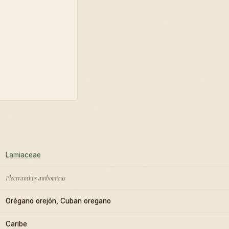
Lamiaceae
Plectranthus amboinicus
Orégano orejón, Cuban oregano
Caribe