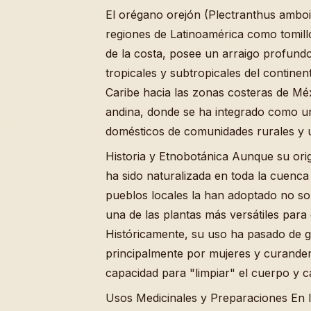
El orégano orejón (Plectranthus amboi
regiones de Latinoamérica como tomil
de la costa, posee un arraigo profundo
tropicales y subtropicales del continent
Caribe hacia las zonas costeras de Méx
andina, donde se ha integrado como un
domésticos de comunidades rurales y 
Historia y Etnobotánica Aunque su orige
ha sido naturalizada en toda la cuenc
pueblos locales la han adoptado no s
una de las plantas más versátiles para e
Históricamente, su uso ha pasado de g
principalmente por mujeres y curander
capacidad para "limpiar" el cuerpo y ca
Usos Medicinales y Preparaciones En la