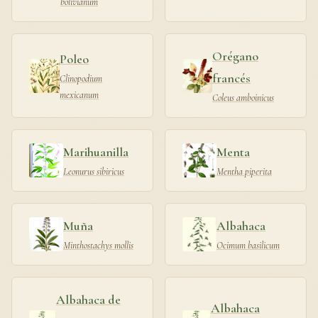
bolivianum
Orégano
Poleo
francés
Clinopodium
mexicanum
Coleus amboinicus
Marihuanilla
Menta
Leonurus sibiricus
Mentha piperita
Muña
Albahaca
Minthostachys mollis
Ocimum basilicum
Albahaca de
Albahaca