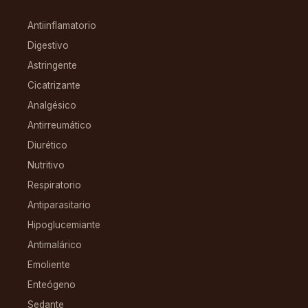
CONDICIONES
Antiinflamatorio
Digestivo
Astringente
Cicatrizante
Analgésico
Antirreumático
Diurético
Nutritivo
Respiratorio
Antiparasitario
Hipoglucemiante
Antimalárico
Emoliente
Enteógeno
Sedante