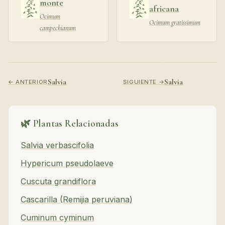
monte
africana
Ocimum
Ocimum gratissimum
campechianum
Salvia
Salvia
← ANTERIOR
SIGUIENTE →
🌿 Plantas Relacionadas
Salvia verbascifolia
Hypericum pseudolaeve
Cuscuta grandiflora
Cascarilla (Remijia peruviana)
Cuminum cyminum