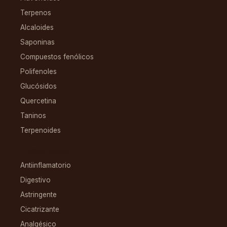
Terpenos
Alcaloides
Saponinas
Compuestos fenólicos
Polifenoles
Glucósidos
Quercetina
Taninos
Terpenoides
CONDICIONES
Antiinflamatorio
Digestivo
Astringente
Cicatrizante
Analgésico