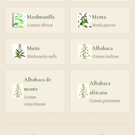
Marihuanilla
Menta
Leonurus sibiricus
Mentha piperita
Muña
Albahaca
Minthostachys mollis
Ocimum basilicum
Albahaca de
Albahaca
monte
africana
Ocimum
Ocimum gratissimum
campechianum