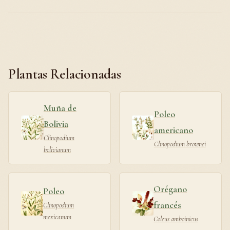
Plantas Relacionadas
Muña de
Poleo
Bolivia
americano
Clinopodium
Clinopodium brownei
bolivianum
Orégano
Poleo
francés
Clinopodium
mexicanum
Coleus amboinicus