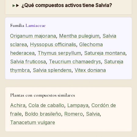
¿Qué compuestos activos tiene Salvia?
Familia
Lamiaceae
Origanum majorana
,
Mentha pulegium
,
Salvia
sclarea
,
Hyssopus officinalis
,
Glechoma
hederacea
,
Thymus serpyllum
,
Satureja montana
,
Salvia fruticosa
,
Teucrium chamaedrys
,
Satureja
thymbra
,
Salvia splendens
,
Vitex doniana
Plantas con compuestos similares
Achira
,
Cola de caballo
,
Lampaya
,
Cordón de
fraile
,
Boldo brasileño
,
Romero
,
Salvia
,
Tanacetum vulgare