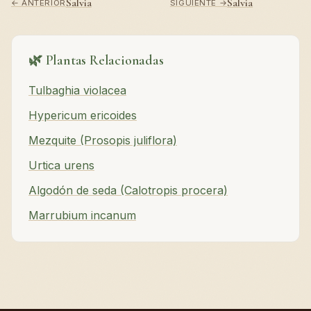
Salvia
Salvia
← ANTERIOR
SIGUIENTE →
🌿 Plantas Relacionadas
Tulbaghia violacea
Hypericum ericoides
Mezquite (Prosopis juliflora)
Urtica urens
Algodón de seda (Calotropis procera)
Marrubium incanum