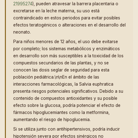
21995274
), pueden atravesar la barrera placentaria o
excretarse en la leche materna, su uso está
contraindicado en estos periodos para evitar posibles
efectos teratogénicos o alteraciones en el desarrollo del
neonato.
Para niños menores de 12 años, el uso debe evitarse
por completo; los sistemas metabólicos y enzimáticos
en desarrollo son más susceptibles a la toxicidad de los
compuestos secundarios de las plantas, y no se
conocen las dosis seglar de seguridad para esta
población pediátrica.\n\nEn el ámbito de las
interacciones farmacológicas, la Salvia euphratica
presenta riesgos potenciales significativos. Debido a su
contenido de compuestos antioxidantes y su posible
efecto sobre la glucosa, podría potenciar el efecto de
fármacos hipoglucemiantes como la metformina,
aumentando el riesgo de hipoglucemia.
Si se utiliza junto con antihipertensivos, podría inducir
hipotensión severa por efectos sinérgicos no