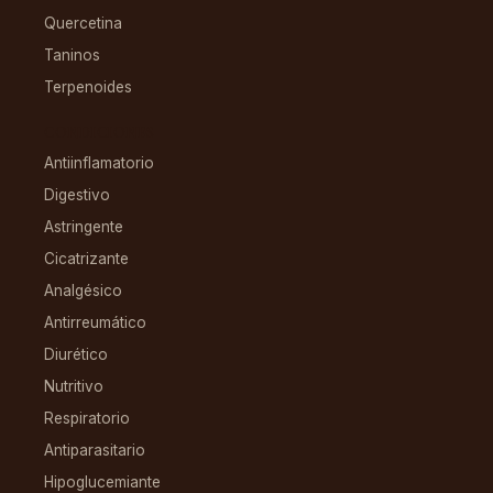
Quercetina
Taninos
Terpenoides
CONDICIONES
Antiinflamatorio
Digestivo
Astringente
Cicatrizante
Analgésico
Antirreumático
Diurético
Nutritivo
Respiratorio
Antiparasitario
Hipoglucemiante