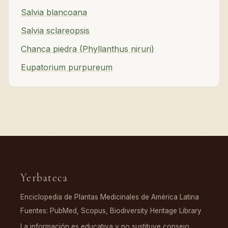
Salvia blancoana
Salvia sclareopsis
Chanca piedra (Phyllanthus niruri)
Eupatorium purpureum
Yerbateca
Enciclopedia de Plantas Medicinales de América Latina
Fuentes: PubMed, Scopus, Biodiversity Heritage Library
La información es educativa y no sustituye consejo