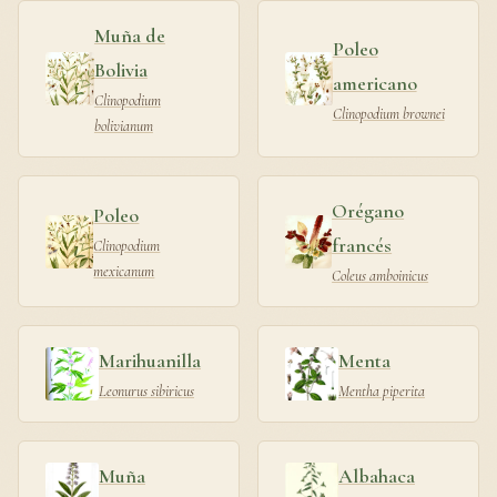
Muña de
Poleo
Bolivia
americano
Clinopodium
Clinopodium brownei
bolivianum
Orégano
Poleo
francés
Clinopodium
mexicanum
Coleus amboinicus
Marihuanilla
Menta
Leonurus sibiricus
Mentha piperita
Muña
Albahaca