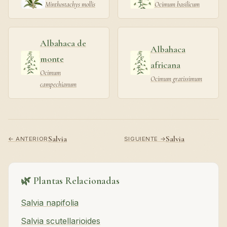
Minthostachys mollis
Ocimum basilicum
Albahaca de
Albahaca
monte
africana
Ocimum
Ocimum gratissimum
campechianum
Salvia
Salvia
← ANTERIOR
SIGUIENTE →
🌿 Plantas Relacionadas
Salvia napifolia
Salvia scutellarioides