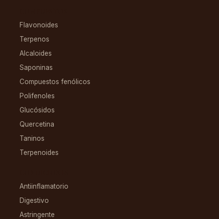
COMPUESTOS
Flavonoides
Terpenos
Alcaloides
Saponinas
Compuestos fenólicos
Polifenoles
Glucósidos
Quercetina
Taninos
Terpenoides
CONDICIONES
Antiinflamatorio
Digestivo
Astringente