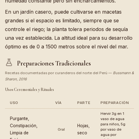
humedad constante pero sin encharcamientos.
En un jardín casero, puede cultivarse en macetas
grandes si el espacio es limitado, siempre que se
controle el riego; la planta tolera periodos de sequía
una vez establecida. La altitud ideal para su desarrollo
óptimo es de 0 a 1500 metros sobre el nivel del mar.
Preparaciones Tradicionales
Recetas documentadas por curanderos del norte del Perú —
Bussmann &
Sharon, 2016
Usos Ceremoniales y Rituales
USO
VÍA
PARTE
PREPARACIÓN
Hervir 3g en 1
Purgante,
vaso de agua
para niños, 5g
Constipación,
Hojas,
Oral
por vaso de
Limpia de
seco
agua por