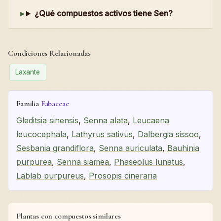
¿Qué compuestos activos tiene Sen?
Condiciones Relacionadas
Laxante
Familia
Fabaceae
Gleditsia sinensis
,
Senna alata
,
Leucaena
leucocephala
,
Lathyrus sativus
,
Dalbergia sissoo
,
Sesbania grandiflora
,
Senna auriculata
,
Bauhinia
purpurea
,
Senna siamea
,
Phaseolus lunatus
,
Lablab purpureus
,
Prosopis cineraria
Plantas con compuestos similares