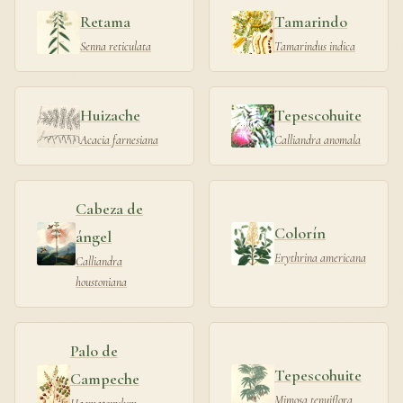
Retama
Tamarindo
Senna reticulata
Tamarindus indica
Huizache
Tepescohuite
Acacia farnesiana
Calliandra anomala
Cabeza de
Colorín
ángel
Erythrina americana
Calliandra
houstoniana
Palo de
Tepescohuite
Campeche
Mimosa tenuiflora