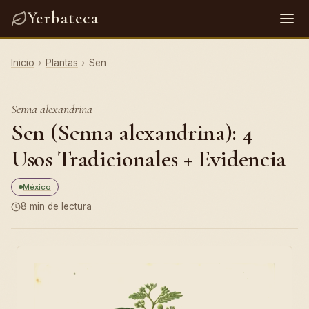
Yerbateca
Inicio
›
Plantas
›
Sen
Senna alexandrina
Sen (Senna alexandrina): 4
Usos Tradicionales + Evidencia
México
8 min de lectura