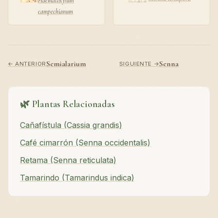
Haematoxylum
campechianum
Semialarium
Senna
← ANTERIOR
SIGUIENTE →
🌿 Plantas Relacionadas
Cañafístula (Cassia grandis)
Café cimarrón (Senna occidentalis)
Retama (Senna reticulata)
Tamarindo (Tamarindus indica)