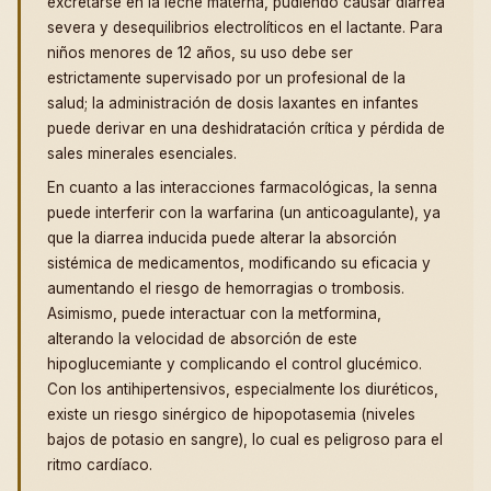
excretarse en la leche materna, pudiendo causar diarrea
severa y desequilibrios electrolíticos en el lactante. Para
niños menores de 12 años, su uso debe ser
estrictamente supervisado por un profesional de la
salud; la administración de dosis laxantes en infantes
puede derivar en una deshidratación crítica y pérdida de
sales minerales esenciales.
En cuanto a las interacciones farmacológicas, la senna
puede interferir con la warfarina (un anticoagulante), ya
que la diarrea inducida puede alterar la absorción
sistémica de medicamentos, modificando su eficacia y
aumentando el riesgo de hemorragias o trombosis.
Asimismo, puede interactuar con la metformina,
alterando la velocidad de absorción de este
hipoglucemiante y complicando el control glucémico.
Con los antihipertensivos, especialmente los diuréticos,
existe un riesgo sinérgico de hipopotasemia (niveles
bajos de potasio en sangre), lo cual es peligroso para el
ritmo cardíaco.