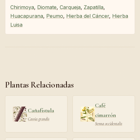
Chirimoya
,
Diomate
,
Carqueja
,
Zapatilla
,
Huacapurana
,
Peumo
,
Hierba del Cáncer
,
Hierba
Luisa
Plantas Relacionadas
Café
Cañafístula
cimarrón
Cassia grandis
Senna occidentalis